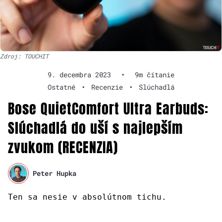
Zdroj: TOUCHIT
9. decembra 2023
•
9m čítanie
Ostatné
•
Recenzie
•
Slúchadlá
Bose QuietComfort Ultra Earbuds:
Slúchadlá do uší s najlepším
zvukom (RECENZIA)
Peter Hupka
Ten sa nesie v absolútnom tichu.