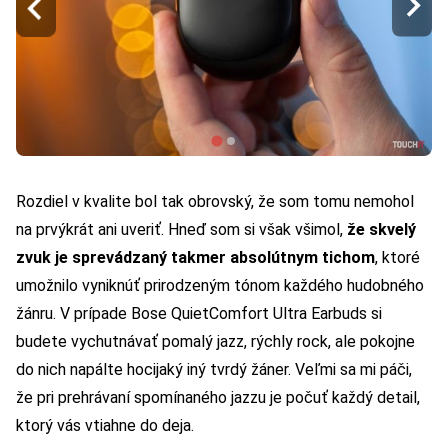
Rozdiel v kvalite bol tak obrovský, že som tomu nemohol
na prvýkrát ani uveriť. Hneď som si však všimol,
že skvelý
zvuk je sprevádzaný takmer absolútnym tichom
, ktoré
umožnilo vyniknúť prirodzeným tónom každého hudobného
žánru. V prípade Bose QuietComfort Ultra Earbuds si
budete vychutnávať pomalý jazz, rýchly rock, ale pokojne
do nich napálte hocijaký iný tvrdý žáner. Veľmi sa mi páči,
že pri prehrávaní spomínaného jazzu je počuť každý detail,
ktorý vás vtiahne do deja.