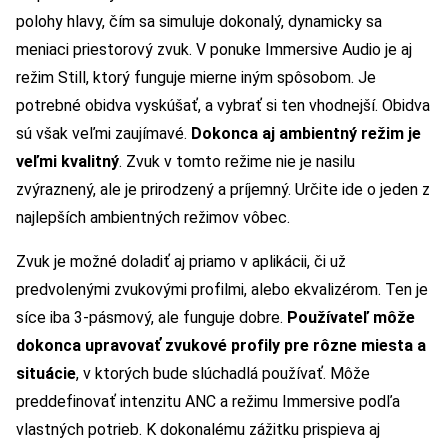
polohy hlavy, čím sa simuluje dokonalý, dynamicky sa
meniaci priestorový zvuk. V ponuke Immersive Audio je aj
režim Still, ktorý funguje mierne iným spôsobom. Je
potrebné obidva vyskúšať, a vybrať si ten vhodnejší. Obidva
sú však veľmi zaujímavé.
Dokonca aj ambientný režim je
veľmi kvalitný
. Zvuk v tomto režime nie je nasilu
zvýraznený, ale je prirodzený a príjemný. Určite ide o jeden z
najlepších ambientných režimov vôbec.
Zvuk je možné doladiť aj priamo v aplikácii, či už
predvolenými zvukovými profilmi, alebo ekvalizérom. Ten je
síce iba 3-pásmový, ale funguje dobre.
Používateľ môže
dokonca upravovať zvukové profily pre rôzne miesta a
situácie
, v ktorých bude slúchadlá používať. Môže
preddefinovať intenzitu ANC a režimu Immersive podľa
vlastných potrieb. K dokonalému zážitku prispieva aj