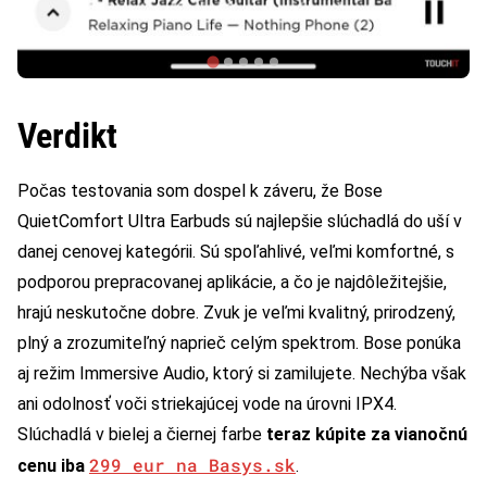
Verdikt
Počas testovania som dospel k záveru, že Bose
QuietComfort Ultra Earbuds sú najlepšie slúchadlá do uší v
danej cenovej kategórii. Sú spoľahlivé, veľmi komfortné, s
podporou prepracovanej aplikácie, a čo je najdôležitejšie,
hrajú neskutočne dobre. Zvuk je veľmi kvalitný, prirodzený,
plný a zrozumiteľný naprieč celým spektrom. Bose ponúka
aj režim Immersive Audio, ktorý si zamilujete. Nechýba však
ani odolnosť voči striekajúcej vode na úrovni IPX4.
Slúchadlá v bielej a čiernej farbe
teraz kúpite za vianočnú
299 eur na Basys.sk
cenu iba
.