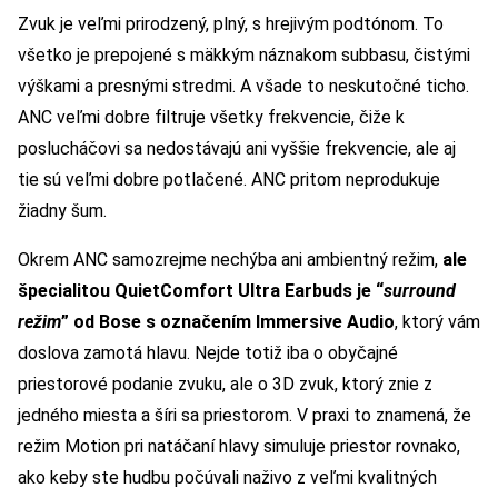
Zvuk je veľmi prirodzený, plný, s hrejivým podtónom. To
všetko je prepojené s mäkkým náznakom subbasu, čistými
výškami a presnými stredmi. A všade to neskutočné ticho.
ANC veľmi dobre filtruje všetky frekvencie, čiže k
poslucháčovi sa nedostávajú ani vyššie frekvencie, ale aj
tie sú veľmi dobre potlačené. ANC pritom neprodukuje
žiadny šum.
Okrem ANC samozrejme nechýba ani ambientný režim,
ale
špecialitou QuietComfort Ultra Earbuds je “
surround
režim
” od Bose s označením Immersive Audio
, ktorý vám
doslova zamotá hlavu. Nejde totiž iba o obyčajné
priestorové podanie zvuku, ale o 3D zvuk, ktorý znie z
jedného miesta a šíri sa priestorom. V praxi to znamená, že
režim Motion pri natáčaní hlavy simuluje priestor rovnako,
ako keby ste hudbu počúvali naživo z veľmi kvalitných