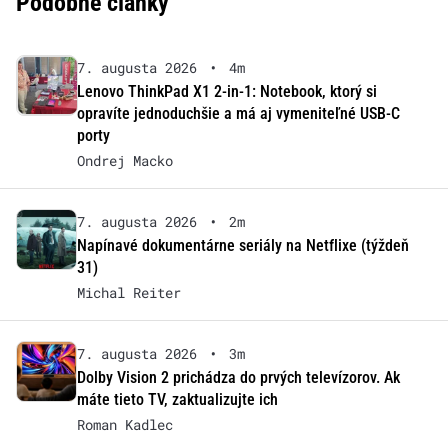
Podobné články
7. augusta 2026
•
4m
Lenovo ThinkPad X1 2-in-1: Notebook, ktorý si
opravíte jednoduchšie a má aj vymeniteľné USB-C
porty
Ondrej Macko
7. augusta 2026
•
2m
Napínavé dokumentárne seriály na Netflixe (týždeň
31)
Michal Reiter
7. augusta 2026
•
3m
Dolby Vision 2 prichádza do prvých televízorov. Ak
máte tieto TV, zaktualizujte ich
Roman Kadlec