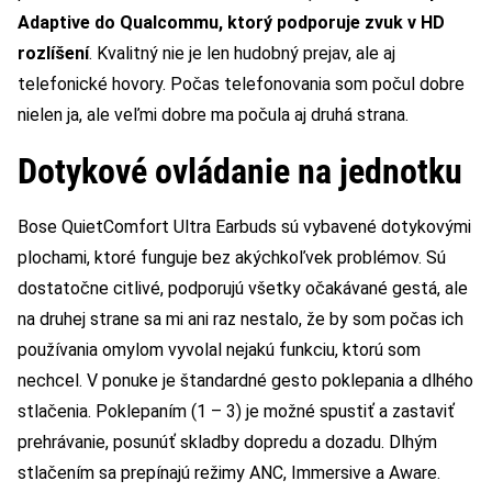
Adaptive do Qualcommu, ktorý podporuje zvuk v HD
rozlíšení
. Kvalitný nie je len hudobný prejav, ale aj
telefonické hovory. Počas telefonovania som počul dobre
nielen ja, ale veľmi dobre ma počula aj druhá strana.
Dotykové ovládanie na jednotku
Bose QuietComfort Ultra Earbuds sú vybavené dotykovými
plochami, ktoré funguje bez akýchkoľvek problémov. Sú
dostatočne citlivé, podporujú všetky očakávané gestá, ale
na druhej strane sa mi ani raz nestalo, že by som počas ich
používania omylom vyvolal nejakú funkciu, ktorú som
nechcel. V ponuke je štandardné gesto poklepania a dlhého
stlačenia. Poklepaním (1 – 3) je možné spustiť a zastaviť
prehrávanie, posunúť skladby dopredu a dozadu. Dlhým
stlačením sa prepínajú režimy ANC, Immersive a Aware.