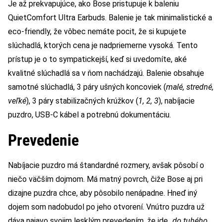
Je až prekvapujúce, ako Bose pristupuje k baleniu
QuietComfort Ultra Earbuds. Balenie je tak minimalistické a
eco-friendly, že vôbec nemáte pocit, že si kupujete
slúchadlá, ktorých cena je nadpriemerne vysoká. Tento
prístup je o to sympatickejší, keď si uvedomíte, aké
kvalitné slúchadlá sa v ňom nachádzajú. Balenie obsahuje
samotné slúchadlá, 3 páry ušných koncoviek (
malé, stredné,
veľké
), 3 páry stabilizačných krúžkov (
1, 2, 3
), nabíjacie
puzdro, USB-C kábel a potrebnú dokumentáciu.
Prevedenie
Nabíjacie puzdro má štandardné rozmery, avšak pôsobí o
niečo väčším dojmom. Má matný povrch, čiže Bose aj pri
dizajne puzdra chce, aby pôsobilo nenápadne. Hneď iný
dojem som nadobudol po jeho otvorení. Vnútro puzdra už
dáva najavo svojim lesklým prevedením, že ide „
do tuhého
„,