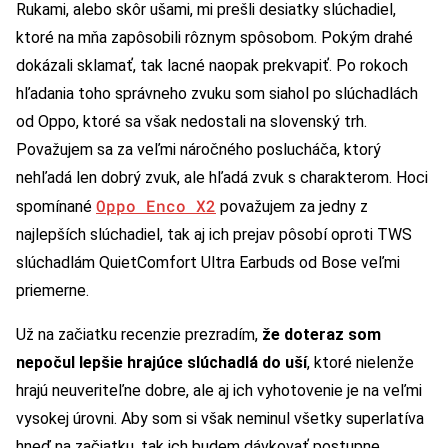
Rukami, alebo skôr ušami, mi prešli desiatky slúchadiel,
ktoré na mňa zapôsobili rôznym spôsobom. Pokým drahé
dokázali sklamať, tak lacné naopak prekvapiť. Po rokoch
hľadania toho správneho zvuku som siahol po slúchadlách
od Oppo, ktoré sa však nedostali na slovenský trh.
Považujem sa za veľmi náročného poslucháča, ktorý
nehľadá len dobrý zvuk, ale hľadá zvuk s charakterom. Hoci
Oppo Enco X2
spomínané
považujem za jedny z
najlepších slúchadiel, tak aj ich prejav pôsobí oproti TWS
slúchadlám QuietComfort Ultra Earbuds od Bose veľmi
priemerne.
Už na začiatku recenzie prezradím,
že doteraz som
nepočul lepšie hrajúce slúchadlá do uší
, ktoré nielenže
hrajú neuveriteľne dobre, ale aj ich vyhotovenie je na veľmi
vysokej úrovni. Aby som si však neminul všetky superlatíva
hneď na začiatku, tak ich budem dávkovať postupne.