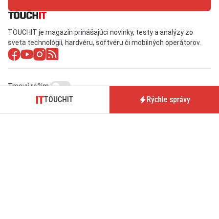
TOUCHIT je magazín prinášajúci novinky, testy a analýzy zo
sveta technológií, hardvéru, softvéru či mobilných operátorov.
Tmavý režim
TOUCHIT
Rýchle správy
O nás / Kontakt
Predplatné časopisu
TOUCHIT
Pre inzerentov
Podmienky používania webu
BrandIT
Podmienky predaja
Predplatné
predplatného
GDPR
Nastavenia cookies