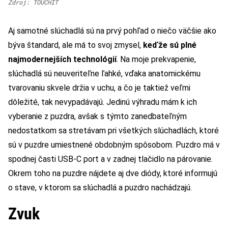
Zdroj: TOUCHIT
Aj samotné slúchadlá sú na prvý pohľad o niečo väčšie ako
býva štandard, ale má to svoj zmysel,
keďže sú plné
najmodernejších technológií
. Na moje prekvapenie,
slúchadlá sú neuveriteľne ľahké, vďaka anatomickému
tvarovaniu skvele držia v uchu, a čo je taktiež veľmi
dôležité, tak nevypadávajú. Jedinú výhradu mám k ich
vyberanie z puzdra, avšak s týmto zanedbateľným
nedostatkom sa stretávam pri všetkých slúchadlách, ktoré
sú v puzdre umiestnené obdobným spôsobom. Puzdro má v
spodnej časti USB-C port a v zadnej tlačidlo na párovanie.
Okrem toho na puzdre nájdete aj dve diódy, ktoré informujú
o stave, v ktorom sa slúchadlá a puzdro nachádzajú.
Zvuk