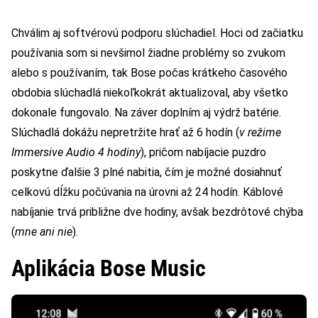
Chválim aj softvérovú podporu slúchadiel. Hoci od začiatku
používania som si nevšimol žiadne problémy so zvukom
alebo s používaním, tak Bose počas krátkeho časového
obdobia slúchadlá niekoľkokrát aktualizoval, aby všetko
dokonale fungovalo. Na záver doplním aj výdrž batérie.
Slúchadlá dokážu nepretržite hrať až 6 hodín (
v režime
Immersive Audio 4 hodiny
), pričom nabíjacie puzdro
poskytne ďalšie 3 plné nabitia, čím je možné dosiahnuť
celkovú dĺžku počúvania na úrovni až 24 hodín. Káblové
nabíjanie trvá približne dve hodiny, avšak bezdrôtové chýba
(
mne ani nie
).
Aplikácia Bose Music