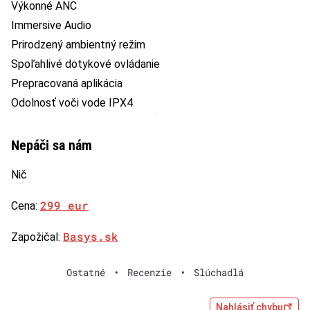
Výkonné ANC
Immersive Audio
Prirodzený ambientný režim
Spoľahlivé dotykové ovládanie
Prepracovaná aplikácia
Odolnosť voči vode IPX4
Nepáči sa nám
Nič
299 eur
Cena:
Basys.sk
Zapožičal:
Ostatné
•
Recenzie
•
Slúchadlá
Nahlásiť chybu