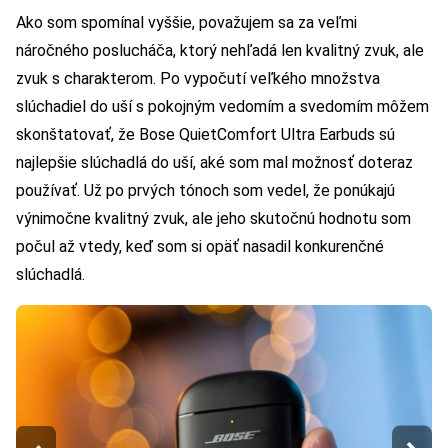
Ako som spomínal vyššie, považujem sa za veľmi
náročného poslucháča, ktorý nehľadá len kvalitný zvuk, ale
zvuk s charakterom. Po vypočutí veľkého množstva
slúchadiel do uší s pokojným vedomím a svedomím môžem
skonštatovať, že Bose QuietComfort Ultra Earbuds sú
najlepšie slúchadlá do uší, aké som mal možnosť doteraz
používať. Už po prvých tónoch som vedel, že ponúkajú
výnimočne kvalitný zvuk, ale jeho skutočnú hodnotu som
počul až vtedy, keď som si opäť nasadil konkurenčné
slúchadlá.