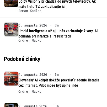
Dolby Vision 2 prichádza do prvých televízorov. Ak
máte tieto TV, zaktualizujte ich
Roman Kadlec
6. augusta 2026
•
7m
Umelá inteligencia už aj u nás zachraňuje životy. AI
pomáha pri infarkte aj resuscitácii
Ondrej Macko
Podobné články
4. augusta 2026
•
3m
Slovenský AI kokpit dokáže prevziať riadenie lietadla
cez internet. Pilot môže byť úplne inde
Ondrej Macko
2. augusta 2026
•
3m