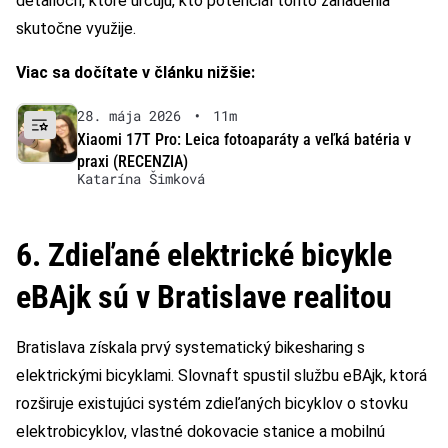
detailoch, ktoré určujú, kto potenciál tohto zariadenia
skutočne využije.
Viac sa dočítate v článku nižšie:
28. mája 2026
•
11m
Xiaomi 17T Pro: Leica fotoaparáty a veľká batéria v
praxi (RECENZIA)
Katarína Šimková
6. Zdieľané elektrické bicykle
eBAjk sú v Bratislave realitou
Bratislava získala prvý systematický bikesharing s
elektrickými bicyklami. Slovnaft spustil službu eBAjk, ktorá
rozširuje existujúci systém zdieľaných bicyklov o stovku
elektrobicyklov, vlastné dokovacie stanice a mobilnú