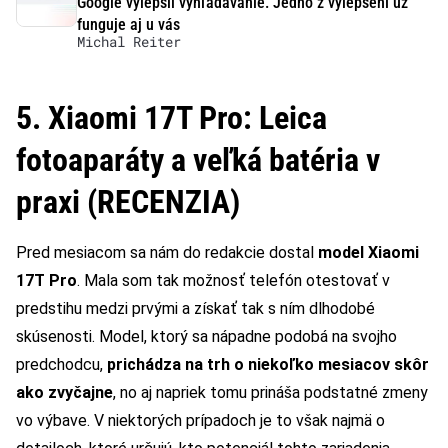
Google vylepšil vyhľadávanie. Jedno z vylepšení už
funguje aj u vás
Michal Reiter
5. Xiaomi 17T Pro: Leica
fotoaparáty a veľká batéria v
praxi (RECENZIA)
Pred mesiacom sa nám do redakcie dostal
model Xiaomi
17T Pro
. Mala som tak možnosť telefón otestovať v
predstihu medzi prvými a získať tak s ním dlhodobé
skúsenosti. Model, ktorý sa nápadne podobá na svojho
predchodcu,
prichádza na trh o niekoľko mesiacov skôr
ako zvyčajne
, no aj napriek tomu prináša podstatné zmeny
vo výbave. V niektorých prípadoch je to však najmä o