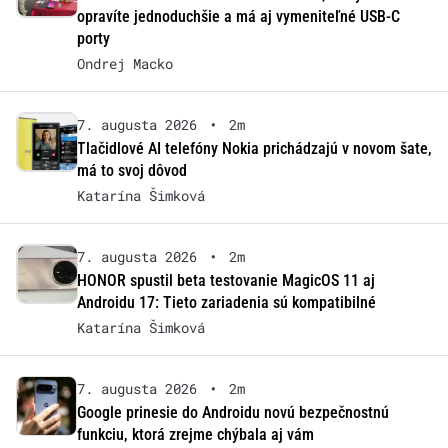
opravíte jednoduchšie a má aj vymeniteľné USB-C
porty
Ondrej Macko
7. augusta 2026
•
2m
Tlačidlové AI telefóny Nokia prichádzajú v novom šate,
má to svoj dôvod
Katarína Šimková
7. augusta 2026
•
2m
HONOR spustil beta testovanie MagicOS 11 aj
Androidu 17: Tieto zariadenia sú kompatibilné
Katarína Šimková
7. augusta 2026
•
2m
Google prinesie do Androidu novú bezpečnostnú
funkciu, ktorá zrejme chýbala aj vám