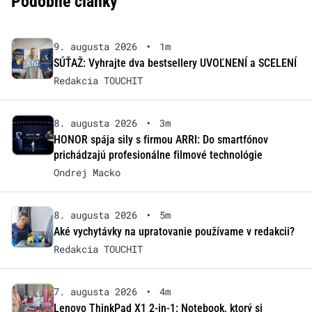
Podobné články
9. augusta 2026
•
1m
SÚŤAŽ: Vyhrajte dva bestsellery UVOĽNENÍ a SCELENÍ
Redakcia TOUCHIT
8. augusta 2026
•
3m
HONOR spája sily s firmou ARRI: Do smartfónov
prichádzajú profesionálne filmové technológie
Ondrej Macko
8. augusta 2026
•
5m
Aké vychytávky na upratovanie používame v redakcii?
Redakcia TOUCHIT
7. augusta 2026
•
4m
Lenovo ThinkPad X1 2-in-1: Notebook, ktorý si