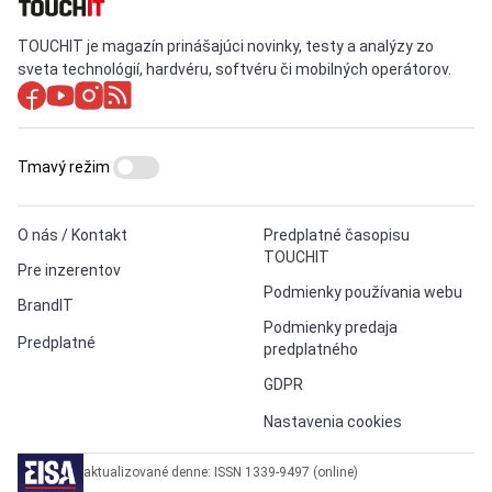
TOUCHIT je magazín prinášajúci novinky, testy a analýzy zo
sveta technológií, hardvéru, softvéru či mobilných operátorov.
Tmavý režim
O nás / Kontakt
Predplatné časopisu
TOUCHIT
Pre inzerentov
Podmienky používania webu
BrandIT
Podmienky predaja
Predplatné
predplatného
GDPR
Nastavenia cookies
aktualizované denne: ISSN 1339-9497 (online)