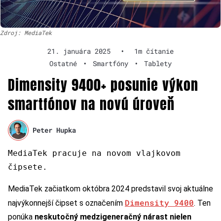
Zdroj: MediaTek
21. januára 2025
•
1m čítanie
Ostatné
•
Smartfóny
•
Tablety
Dimensity 9400+ posunie výkon
smartfónov na novú úroveň
Peter Hupka
MediaTek pracuje na novom vlajkovom
čipsete.
MediaTek začiatkom októbra 2024 predstavil svoj aktuálne
Dimensity 9400
najvýkonnejší čipset s označením
. Ten
ponúka
neskutočný medzigeneračný nárast nielen