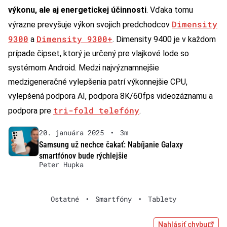
výkonu, ale aj energetickej účinnosti
. Vďaka tomu
Dimensity
výrazne prevyšuje výkon svojich predchodcov
9300
Dimensity 9300+
a
. Dimensity 9400 je v každom
prípade čipset, ktorý je určený pre vlajkové lode so
systémom Android. Medzi najvýznamnejšie
medzigeneračné vylepšenia patrí výkonnejšie CPU,
vylepšená podpora AI, podpora 8K/60fps videozáznamu a
tri-fold telefóny
podpora pre
.
20. januára 2025
•
3m
Samsung už nechce čakať: Nabíjanie Galaxy
smartfónov bude rýchlejšie
Peter Hupka
Ostatné
•
Smartfóny
•
Tablety
Nahlásiť chybu