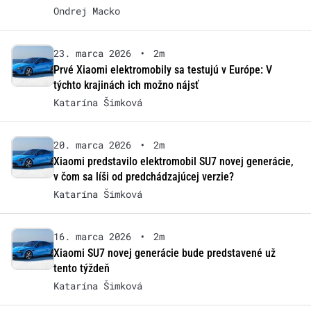
Ondrej Macko
23. marca 2026
•
2m
Prvé Xiaomi elektromobily sa testujú v Európe: V
týchto krajinách ich možno nájsť
Katarína Šimková
20. marca 2026
•
2m
Xiaomi predstavilo elektromobil SU7 novej generácie,
v čom sa líši od predchádzajúcej verzie?
Katarína Šimková
16. marca 2026
•
2m
Xiaomi SU7 novej generácie bude predstavené už
tento týždeň
Katarína Šimková