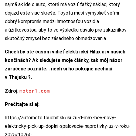
najmä ak ide o auto, ktoré má voziť ťažký náklad, ktorý
dojazd ešte viac skreše. Toyota musí vymyslieť veľmi
dobrý kompromis medzi hmotnosťou vozidla
a úžitkovosťou, aby to vo výsledku dávalo pre zákazníkov
skutočný zmysel bez zásadného obmedzovania.
Chceli by ste časom vidieť elektrický Hilux aj v našich
končinách? Ak sledujete moje články, tak môj názor
zaručene poznáte… nech si ho pokojne nechajú
v Thajsku ?.
motor1.com
Zdroj
:
Prečítajte si aj:
https://automoto.touchit.sk/isuzu-d-max-bev-novy-
elektricky-pick-up-doplni-spalovacie-naprotivky-uz-v-roku-
2025/10760