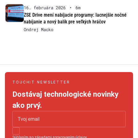
16. februára 2026
•
6m
ZSE Drive mení nabíjacie programy: lacnejšie nočné
nabíjanie a nový balík pre veľkých hráčov
Ondrej Macko
TOUCHIT NEWSLETTER
Dostávaj technologické novinky
ako prvý.
Súhlasím so
zásadami spracovaním údajov
.