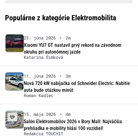
Populárne z kategórie Elektromobilita
23. júna 2026
•
2m
Xiaomi YU7 GT nastavil prvý rekord na závodnom
okruhu pri autonómnej jazde
Katarína Šimková
11. júna 2026
•
3m
Nová 720 kW nabíjačka od Schneider Electric: Nabitie
auta bude otázkou minút
Roman Kadlec
15. mája 2026
•
4m
Salón Elektromobilov 2026 v Bory Mall: Najväčšia
prehliadka e-mobility hlási 100 vozidiel!
Redakcia TOUCHIT