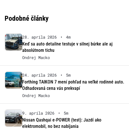
Podobné články
28. apríla 2026
•
4m
Keď sa auto detailne testuje v silnej búrke ale aj
absolútnom tichu
Ondrej Macko
24. apríla 2026
•
5m
Forthing TAIKON 7 mení pohľad na veľké rodinné auto.
Odhadovaná cena vás prekvapí
Ondrej Macko
9. apríla 2026
•
5m
Nissan Qashqai e-POWER (test): Jazdí ako
elektromobil, no bez nabíjania