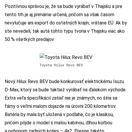
Pozitívnou správou je, že sa bude vyrábať v Thajsku a pre
tento trh je aj primárne určená, pričom sa však časom
nevylučuje ani export do ostatných krajín, vrátane EÚ. Ak by
ste nevedeli, tak autá tohto typu tvoria v Thajsku viac ako
50 % všetkých predajov.
Toyota Hilux Revo BEV
Nový Hilux Revo BEV bude konkurovať elektrickému Isuzu
D-Max, ktorý sa bude taktiež vyrábať na ďalekom východe.
Extra veľa špecifikácií zatiaľ nie je známych, no šíria sa
fámy o veľmi malom dojazde na úrovni 200 kilometrov.
Batéria by mala byť uložená v podlahe, čo je klasikou,
pričom pôjde o model s malou kabínou, dlhou korbou
a pohonom zadných kolies – 4×2. Presne takéto