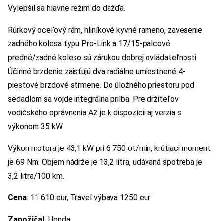
Vylepšil sa hlavne režim do dažďa.
Rúrkový oceľový rám, hliníkové kyvné rameno, zavesenie
zadného kolesa typu Pro-Link a 17/15-palcové
predné/zadné koleso sú zárukou dobrej ovládateľnosti.
Účinné brzdenie zaisťujú dva radiálne umiestnené 4-
piestové brzdové strmene. Do úložného priestoru pod
sedadlom sa vojde integrálna prilba. Pre držiteľov
vodičského oprávnenia A2 je k dispozícii aj verzia s
výkonom 35 kW.
Výkon motora je 43,1 kW pri 6 750 ot/min, krútiaci moment
je 69 Nm. Objem nádrže je 13,2 litra, udávaná spotreba je
3,2 litra/100 km.
Cena
: 11 610 eur, Travel výbava 1250 eur
Zapožičal
: Honda