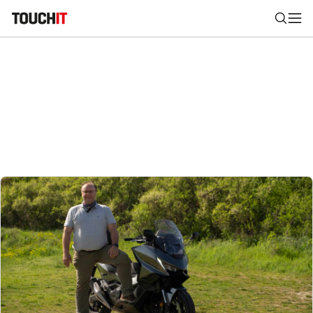
Nájsť
Všetko
Recenzie
Videá
Tipy, triky, návody
Tla
Výsledky vyhľadávania
Zadajte frázu pre vyhľadanie