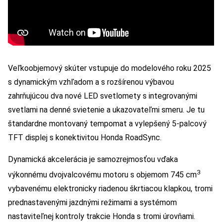
Veľkoobjemový skúter vstupuje do modelového roku 2025
s dynamickým vzhľadom a s rozšírenou výbavou
zahrňujúcou dva nové LED svetlomety s integrovanými
svetlami na denné svietenie a ukazovateľmi smeru. Je tu
štandardne montovaný tempomat a vylepšený 5-palcový
TFT displej s konektivitou Honda RoadSync.
Dynamická akcelerácia je samozrejmosťou vďaka
3
výkonnému dvojvalcovému motoru s objemom 745 cm
vybavenému elektronicky riadenou škrtiacou klapkou, tromi
prednastavenými jazdnými režimami a systémom
nastaviteľnej kontroly trakcie Honda s tromi úrovňami.