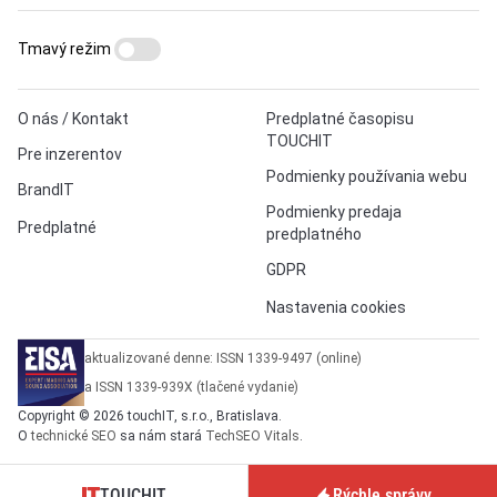
Tmavý režim
O nás / Kontakt
Predplatné časopisu
TOUCHIT
Pre inzerentov
Podmienky používania webu
BrandIT
Podmienky predaja
Predplatné
predplatného
GDPR
Nastavenia cookies
aktualizované denne: ISSN 1339-9497 (online)
a ISSN 1339-939X (tlačené vydanie)
Copyright © 2026 touchIT, s.r.o., Bratislava.
O
technické SEO
sa nám stará
TechSEO Vitals
.
TOUCHIT
Rýchle správy