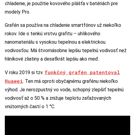
chladenie, je použitie kovového plášťa v batériách pre
modely Pro.
Grafén sa používa na chladenie smartfónov už niekoľko
rokov. Ide o tenkú vrstvu grafitu – uhlíkového
nanomateriálu s vysokou tepelnou a elektrickou
vodivosťou. Má štvornásobne lepšiu tepelnú vodivosť než
hliníkové zliatiny a desaťkrát lepšiu ako meď.
funkčný grafén patentoval
V roku 2019 si tzv.
Huawei
. Ten má oproti obyčajnému grafénu niekoľko
výhod. Je nerozpustný vo vode, schopný zlepšiť tepelnú
vodivosť až o 50 % a znižuje teplotu zaťažovaných
vnútorných častí o 1 °C.