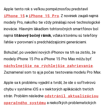
Apple tento rok s veľkou pompéznosťou predstavil
iPhone 15
iPhone 15 Pro
a
. Z noviniek zaujali najmä
modely Pro, nakoľko tie vždy prinášajú nové technologické
inovácie. Hlavným lákadlom tohtoročných smartfónov bol
najmä
titánový bočný rámik
, vďaka ktorému sú telefóny
ľahšie v porovnaní s predchádzajúcimi generáciami.
Bohužiaľ, po uvedení nových iPhonov na trh sa zistilo, že
modely iPhone 15 Pro a iPhone 15 Pro Max môžu byť
náchylnejšie na rýchlejšie zahrievanie
.
Zaznamenal som to aj ja počas testovania modelu Pro Max.
Apple sa k problému vyjadril a tvrdil, že ide o softvérovú
chybu v systéme iOS a v niektorých aplikáciách tretích
odstránil aktualizáciou
strán. Problém následne
operačného systému
a niekoľkých problematických