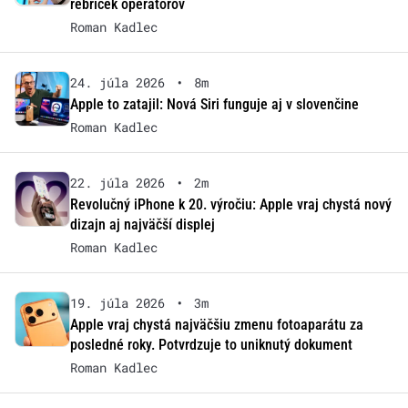
rebríček operátorov
Roman Kadlec
24. júla 2026
•
8m
Apple to zatajil: Nová Siri funguje aj v slovenčine
Roman Kadlec
22. júla 2026
•
2m
Revolučný iPhone k 20. výročiu: Apple vraj chystá nový
dizajn aj najväčší displej
Roman Kadlec
19. júla 2026
•
3m
Apple vraj chystá najväčšiu zmenu fotoaparátu za
posledné roky. Potvrdzuje to uniknutý dokument
Roman Kadlec