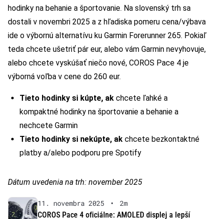
hodinky na behanie a športovanie. Na slovenský trh sa
dostali v novembri 2025 a z hľadiska pomeru cena/výbava
ide o výbornú alternatívu ku Garmin Forerunner 265. Pokiaľ
teda chcete ušetriť pár eur, alebo vám Garmin nevyhovuje,
alebo chcete vyskúšať niečo nové, COROS Pace 4 je
výborná voľba v cene do 260 eur.
Tieto hodinky si kúpte, ak
chcete ľahké a
kompaktné hodinky na športovanie a behanie a
nechcete Garmin
Tieto hodinky si nekúpte, ak
chcete bezkontaktné
platby a/alebo podporu pre Spotify
Dátum uvedenia na trh: november 2025
11. novembra 2025
•
2m
COROS Pace 4 oficiálne: AMOLED displej a lepší