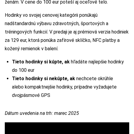
ženám. V cene do 100 eur poteší aj oceľové telo.
Hodinky vo svojej cenovej kategórii ponúkajú
nadštandardnú výbavu zdravotných, športových a
tréningových funkcií. V predaji je aj prémiová verzia hodiniek
za 129 eur, ktorá ponúka zafírové sklíčko, NFC platby a
kožený remienok v balení.
Tieto hodinky si kúpte, ak
hľadáte najlepšie hodinky
do 100 eur
Tieto hodinky si nekúpte, ak
nechcete okrúhle
alebo kompaktnejšie hodinky, prípadne vyžadujete
dvojpásmové GPS
Dátum uvedenia na trh: marec 2025