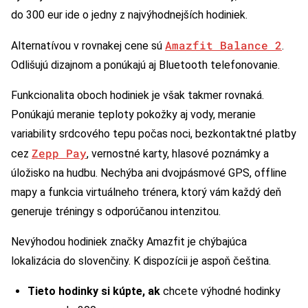
do 300 eur ide o jedny z najvýhodnejších hodiniek.
Amazfit Balance 2
Alternatívou v rovnakej cene sú
.
Odlišujú dizajnom a ponúkajú aj Bluetooth telefonovanie.
Funkcionalita oboch hodiniek je však takmer rovnaká.
Ponúkajú meranie teploty pokožky aj vody, meranie
variability srdcového tepu počas noci, bezkontaktné platby
Zepp Pay
cez
, vernostné karty, hlasové poznámky a
úložisko na hudbu. Nechýba ani dvojpásmové GPS, offline
mapy a funkcia virtuálneho trénera, ktorý vám každý deň
generuje tréningy s odporúčanou intenzitou.
Nevýhodou hodiniek značky Amazfit je chýbajúca
lokalizácia do slovenčiny. K dispozícii je aspoň čeština.
Tieto hodinky si kúpte, ak
chcete výhodné hodinky