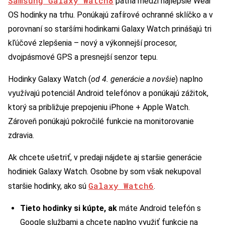
Samsung Galaxy Watch8
patria medzi najlepšie Wear
OS hodinky na trhu. Ponúkajú zafírové ochranné sklíčko a v
porovnaní so staršími hodinkami Galaxy Watch prinášajú tri
kľúčové zlepšenia – nový a výkonnejší procesor,
dvojpásmové GPS a presnejší senzor tepu.
Hodinky Galaxy Watch (
od 4. generácie a novšie
) naplno
využívajú potenciál Android telefónov a ponúkajú zážitok,
ktorý sa približuje prepojeniu iPhone + Apple Watch.
Zároveň ponúkajú pokročilé funkcie na monitorovanie
zdravia.
Ak chcete ušetriť, v predaji nájdete aj staršie generácie
hodiniek Galaxy Watch. Osobne by som však nekupoval
Galaxy Watch6
staršie hodinky, ako sú
.
Tieto hodinky si kúpte, ak
máte Android telefón s
Google službami a chcete naplno využiť funkcie na