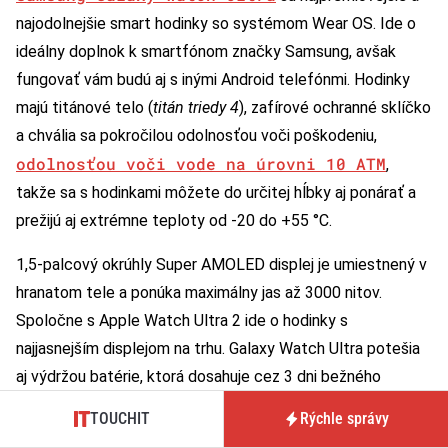
najodolnejšie smart hodinky so systémom Wear OS. Ide o
ideálny doplnok k smartfónom značky Samsung, avšak
fungovať vám budú aj s inými Android telefónmi. Hodinky
majú titánové telo (
titán triedy 4
), zafírové ochranné sklíčko
a chvália sa pokročilou odolnosťou voči poškodeniu,
odolnosťou voči vode na úrovni 10 ATM
,
takže sa s hodinkami môžete do určitej hĺbky aj ponárať a
prežijú aj extrémne teploty od -20 do +55 °C.
1,5-palcový okrúhly Super AMOLED displej je umiestnený v
hranatom tele a ponúka maximálny jas až 3000 nitov.
Spoločne s Apple Watch Ultra 2 ide o hodinky s
najjasnejším displejom na trhu. Galaxy Watch Ultra potešia
aj výdržou batérie, ktorá dosahuje cez 3 dni bežného
používania.
TOUCHIT
Rýchle správy