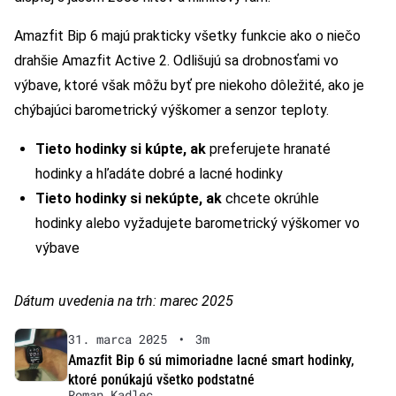
Amazfit Bip 6 majú prakticky všetky funkcie ako o niečo
drahšie Amazfit Active 2. Odlišujú sa drobnosťami vo
výbave, ktoré však môžu byť pre niekoho dôležité, ako je
chýbajúci barometrický výškomer a senzor teploty.
Tieto hodinky si kúpte, ak
preferujete hranaté
hodinky a hľadáte dobré a lacné hodinky
Tieto hodinky si nekúpte, ak
chcete okrúhle
hodinky alebo vyžadujete barometrický výškomer vo
výbave
Dátum uvedenia na trh: marec 2025
31. marca 2025
•
3m
Amazfit Bip 6 sú mimoriadne lacné smart hodinky,
ktoré ponúkajú všetko podstatné
Roman Kadlec