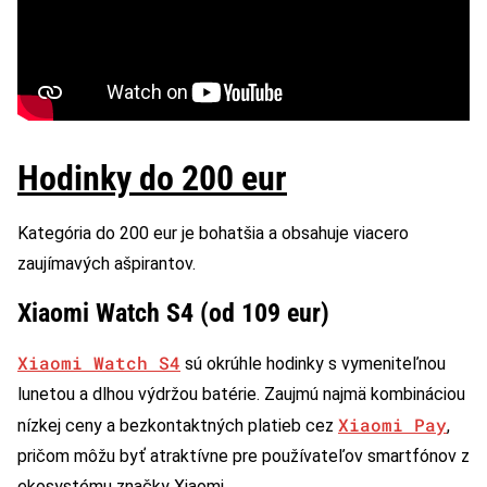
Hodinky do 200 eur
Kategória do 200 eur je bohatšia a obsahuje viacero
zaujímavých ašpirantov.
Xiaomi Watch S4 (od 109 eur)
Xiaomi Watch S4
sú okrúhle hodinky s vymeniteľnou
lunetou a dlhou výdržou batérie. Zaujmú najmä kombináciou
Xiaomi Pay
nízkej ceny a bezkontaktných platieb cez
,
pričom môžu byť atraktívne pre používateľov smartfónov z
ekosystému značky Xiaomi.