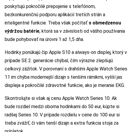
poskytujú pokročilé prepojenie s telefónom,
bezkonkurenčnú podporu aplikácií tretích strán a
inteligentné funkcie. Treba však počítať
s obmedzenou
výdržou batérie
, ktorá sa v závislosti od vášho používania
bude pohybovať na úrovni 1 až 1,5 dňa.
Hodinky ponúkajú čip Apple S10 a always-on displej, ktorý v
prípade SE 2. generácie chýbal, čím výrazne zlepšujú
celkový zážitok. V porovnaní s drahšími Apple Watch Series
11 im chýba modernejší dizajn s tenšími rámikmi, vyšší jas
displeja a pokročilé zdravotné funkcie, ako je meranie EKG.
Skontrolujte si však aj cenu Apple Watch Series 10. Ak
bude rozdiel medzi oboma hodinkami do 50 eur, kúpte si
radšej Series 10. V prípade rozdielu v cene do 100 eur si
treba zvážiť, či vám tenší dizajn a extra funkcia stoja za
príplatok.