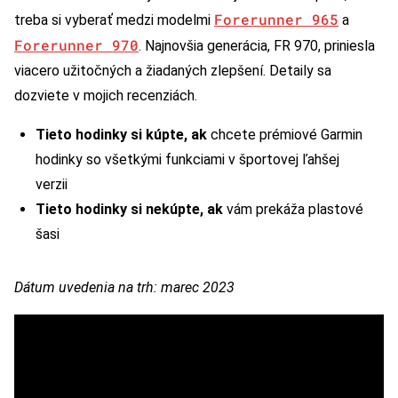
Forerunner 965
treba si vyberať medzi modelmi
a
Forerunner 970
. Najnovšia generácia, FR 970, priniesla
viacero užitočných a žiadaných zlepšení. Detaily sa
dozviete v mojich recenziách.
Tieto hodinky si kúpte, ak
chcete prémiové Garmin
hodinky so všetkými funkciami v športovej ľahšej
verzii
Tieto hodinky si nekúpte, ak
vám prekáža plastové
šasi
Dátum uvedenia na trh: marec 2023