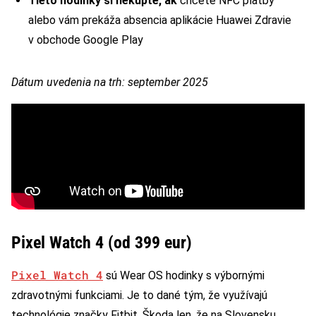
Tieto hodinky si nekúpte, ak
chcete NFC platby
alebo vám prekáža absencia aplikácie Huawei Zdravie
v obchode Google Play
Dátum uvedenia na trh: september 2025
Pixel Watch 4 (od 399 eur)
Pixel Watch 4
sú Wear OS hodinky s výbornými
zdravotnými funkciami. Je to dané tým, že využívajú
technológie značky Fitbit. Škoda len, že na Slovensku