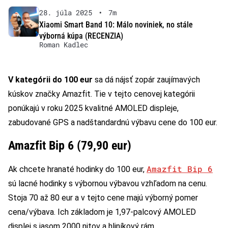
28. júla 2025
•
7m
Xiaomi Smart Band 10: Málo noviniek, no stále
výborná kúpa (RECENZIA)
Roman Kadlec
V kategórii do 100 eur
sa dá nájsť zopár zaujímavých
kúskov značky Amazfit. Tie v tejto cenovej kategórii
ponúkajú v roku 2025 kvalitné AMOLED displeje,
zabudované GPS a nadštandardnú výbavu cene do 100 eur.
Amazfit Bip 6 (79,90 eur)
Amazfit Bip 6
Ak chcete hranaté hodinky do 100 eur,
sú lacné hodinky s výbornou výbavou vzhľadom na cenu.
Stoja 70 až 80 eur a v tejto cene majú výborný pomer
cena/výbava. Ich základom je 1,97-palcový AMOLED
displej s jasom 2000 nitov a hliníkový rám.