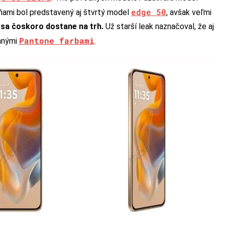
edge 50
 dňami bol predstavený aj štvrtý model
, avšak veľmi
 sa čoskoro dostane na trh.
Už starší leak naznačoval, že aj
Pantone farbami
vanými
.