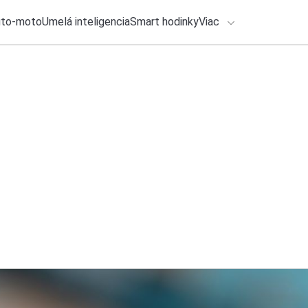
uto-moto
Umelá inteligencia
Smart hodinky
Viac
HLO BY VÁS ZAUJÍMAŤ
lačové správy
28. júla 2026
•
2m
ADÁVANIA
Falošná aktivácia W
Michal Reiter
Zadajte frázu pre vyhľadanie