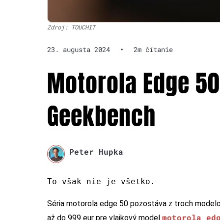
Zdroj: TOUCHIT
23. augusta 2024
•
2m čítanie
Motorola Edge 50
Geekbench
Peter Hupka
To však nie je všetko.
Séria motorola edge 50 pozostáva z troch modelo
motorola ed
až do 999 eur pre vlajkový model