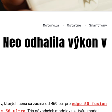
Motorola
•
Ostatné
•
Smartfóny
 Neo odhalila výkon v
edge 50 fusion
v, ktorých cena sa začína od 469 eur pre
ge 50 ultra
. Trio pôvodných modelov uzatvára model