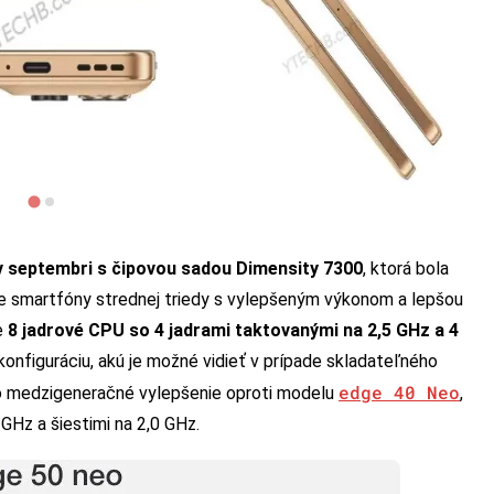
v septembri s čipovou sadou Dimensity 7300
, ktorá bola
re smartfóny strednej triedy s vylepšeným výkonom a lepšou
e
8 jadrové CPU so 4 jadrami taktovanými na 2,5 GHz a 4
konfiguráciu, akú je možné vidieť v prípade skladateľného
edge 40 Neo
de o medzigeneračné vylepšenie oproti modelu
,
GHz a šiestimi na 2,0 GHz.