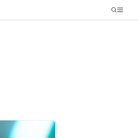
Nájsť
indows a Office bude zložitejšia