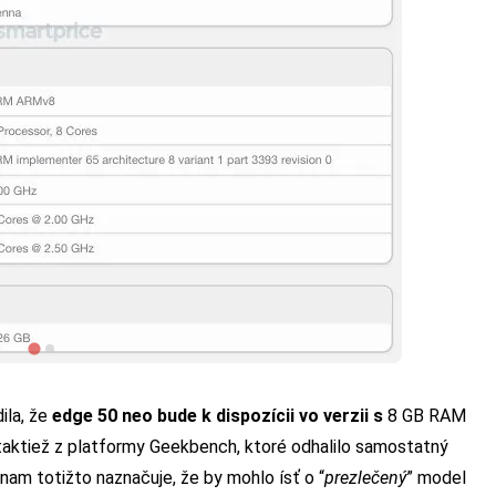
ila, že
edge 50 neo bude k dispozícii vo verzii s
8 GB RAM
taktiež z platformy Geekbench, ktoré odhalilo samostatný
znam totižto naznačuje, že by mohlo ísť o “
prezlečený
” model