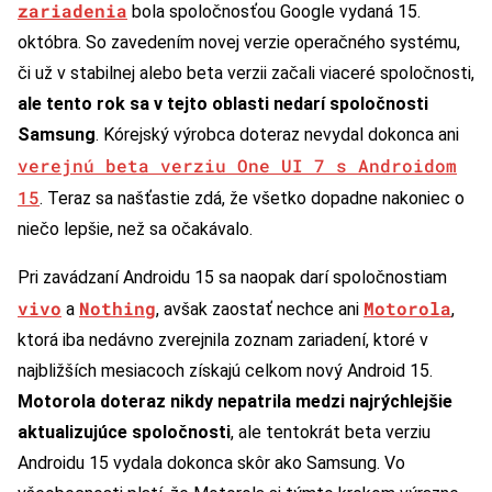
zariadenia
bola spoločnosťou Google vydaná 15.
októbra. So zavedením novej verzie operačného systému,
či už v stabilnej alebo beta verzii začali viaceré spoločnosti,
ale tento rok sa v tejto oblasti nedarí spoločnosti
Samsung
. Kórejský výrobca doteraz nevydal dokonca ani
verejnú beta verziu One UI 7 s Androidom
15
. Teraz sa našťastie zdá, že všetko dopadne nakoniec o
niečo lepšie, než sa očakávalo.
Pri zavádzaní Androidu 15 sa naopak darí spoločnostiam
vivo
Nothing
Motorola
a
, avšak zaostať nechce ani
,
ktorá iba nedávno zverejnila zoznam zariadení, ktoré v
najbližších mesiacoch získajú celkom nový Android 15.
Motorola doteraz nikdy nepatrila medzi najrýchlejšie
aktualizujúce spoločnosti
, ale tentokrát beta verziu
Androidu 15 vydala dokonca skôr ako Samsung. Vo