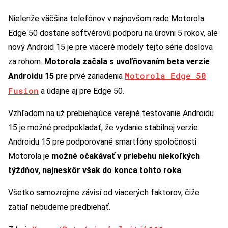
Nielenže väčšina telefónov v najnovšom rade Motorola
Edge 50 dostane softvérovú podporu na úrovni 5 rokov, ale
nový Android 15 je pre viaceré modely tejto série doslova
za rohom.
Motorola začala s uvoľňovaním beta verzie
Motorola Edge 50
Androidu 15
pre prvé zariadenia
Fusion
a údajne aj pre Edge 50.
Vzhľadom na už prebiehajúce verejné testovanie Androidu
15 je možné predpokladať, že vydanie stabilnej verzie
Androidu 15 pre podporované smartfóny spoločnosti
Motorola je
možné očakávať v priebehu niekoľkých
týždňov, najneskôr však do konca tohto roka
.
Všetko samozrejme závisí od viacerých faktorov, čiže
zatiaľ nebudeme predbiehať.