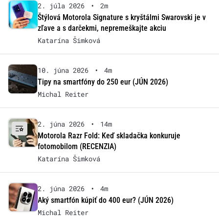
2. júla 2026
•
2m
Štýlová Motorola Signature s kryštálmi Swarovski je v
zľave a s darčekmi, nepremeškajte akciu
Katarína Šimková
10. júna 2026
•
4m
Tipy na smartfóny do 250 eur (JÚN 2026)
Michal Reiter
2. júna 2026
•
14m
Motorola Razr Fold: Keď skladačka konkuruje
fotomobilom (RECENZIA)
Katarína Šimková
2. júna 2026
•
4m
Aký smartfón kúpiť do 400 eur? (JÚN 2026)
Michal Reiter