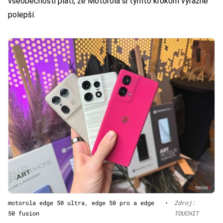
všeobecnosti platí, že Motorola si týmto krokom výrazne
polepší.
motorola edge 50 ultra, edge 50 pro a edge
•
Zdroj:
50 fusion
TOUCHIT