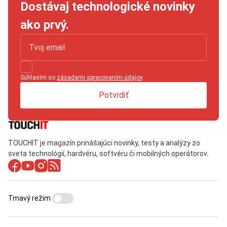
Dostávaj technologické novinky
ako prvý.
Súhlasím so
zásadami spracovaním údajov
.
Potvrdiť
TOUCHIT je magazín prinášajúci novinky, testy a analýzy zo
sveta technológií, hardvéru, softvéru či mobilných operátorov.
Tmavý režim