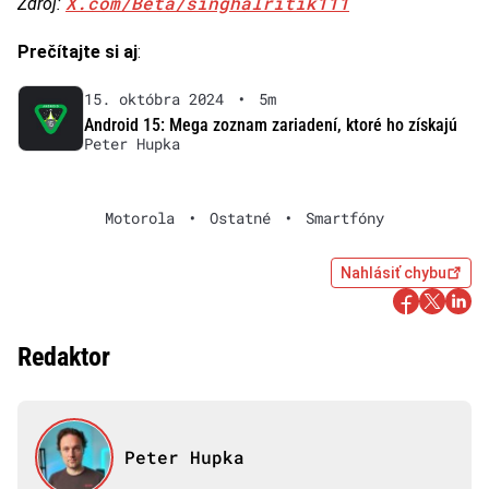
X.com/Beta/singhalritik111
Zdroj:
Prečítajte si aj
:
15. októbra 2024
•
5m
Android 15: Mega zoznam zariadení, ktoré ho získajú
Peter Hupka
Motorola
•
Ostatné
•
Smartfóny
Nahlásiť chybu
Redaktor
Peter Hupka