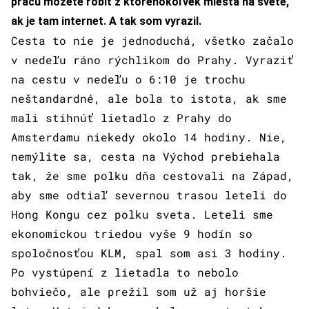
prácu môžete robiť z ktoréhokoľvek miesta na svete,
ak je tam internet. A tak som vyrazil.
Cesta to nie je jednoduchá, všetko začalo
v nedeľu ráno rýchlikom do Prahy. Vyraziť
na cestu v nedeľu o 6:10 je trochu
neštandardné, ale bola to istota, ak sme
mali stihnúť lietadlo z Prahy do
Amsterdamu niekedy okolo 14 hodiny. Nie,
nemýlite sa, cesta na Východ prebiehala
tak, že sme polku dňa cestovali na Západ,
aby sme odtiaľ severnou trasou leteli do
Hong Kongu cez polku sveta. Leteli sme
ekonomickou triedou vyše 9 hodín so
spoločnosťou KLM, spal som asi 3 hodiny.
Po vystúpení z lietadla to nebolo
bohviečo, ale prežil som už aj horšie