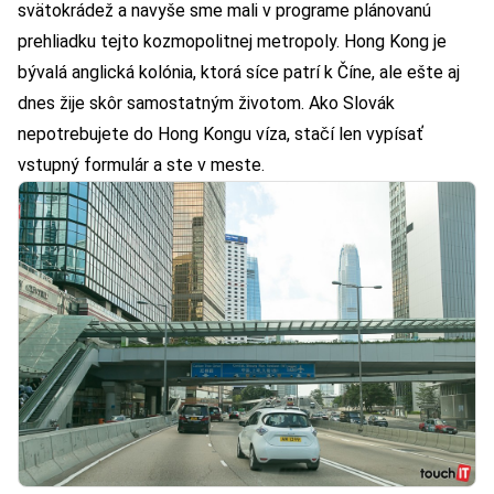
svätokrádež a navyše sme mali v programe plánovanú
prehliadku tejto kozmopolitnej metropoly. Hong Kong je
bývalá anglická kolónia, ktorá síce patrí k Číne, ale ešte aj
dnes žije skôr samostatným životom. Ako Slovák
nepotrebujete do Hong Kongu víza, stačí len vypísať
vstupný formulár a ste v meste.