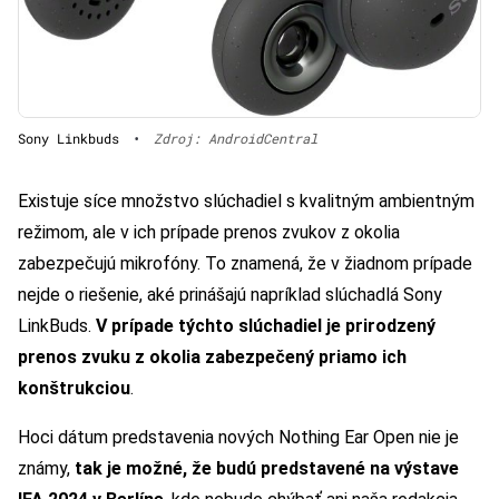
Sony Linkbuds
•
Zdroj: AndroidCentral
Existuje síce množstvo slúchadiel s kvalitným ambientným
režimom, ale v ich prípade prenos zvukov z okolia
zabezpečujú mikrofóny. To znamená, že v žiadnom prípade
nejde o riešenie, aké prinášajú napríklad slúchadlá Sony
LinkBuds.
V prípade týchto slúchadiel je prirodzený
prenos zvuku z okolia zabezpečený priamo ich
konštrukciou
.
Hoci dátum predstavenia nových Nothing Ear Open nie je
známy,
tak je možné, že budú predstavené na výstave