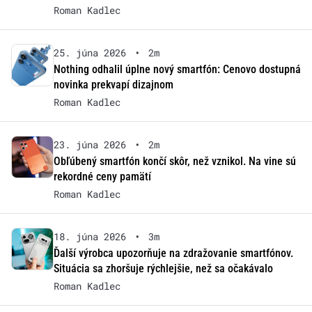
Roman Kadlec
25. júna 2026
•
2m
Nothing odhalil úplne nový smartfón: Cenovo dostupná
novinka prekvapí dizajnom
Roman Kadlec
23. júna 2026
•
2m
Obľúbený smartfón končí skôr, než vznikol. Na vine sú
rekordné ceny pamätí
Roman Kadlec
18. júna 2026
•
3m
Ďalší výrobca upozorňuje na zdražovanie smartfónov.
Situácia sa zhoršuje rýchlejšie, než sa očakávalo
Roman Kadlec