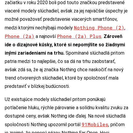
začiatku v roku 2020 boli pod touto značkou predstavené
viaceré modely slúchadiel, avšak za jej najväčšie úspechy je
možné považovať predstavenie viacerých smartfónov,
Nothing Phone (2)
medzi ktorými nechýbajú modely
,
Phone (2a)
Phone (2a) Plus
a najnovší
.
Zároveň
ide o dizajnové kúsky, ktoré si nepomýlite so žiadnymi
inými zariadeniami na trhu.
Spomínané slúchadlá pritom
patria medzi to najlepšie, čo sa dá na trhu zaobstarať,
avšak zdá sa, že aj značka Nothing chce naskočiť na nový
trend otvorených slúchadiel, ktoré by spoločnosť mala
predstaviť v blízkej budúcnosti.
Už existujúce modely slúchadiel pritom ponúkajú
potlačenie hluku, rýchle párovanie a solídnu kvalitu zvuku za
dostupné ceny, avšak Nothing ide ďalej. Na nové slúchadlá
91Mobiles
spoločnosti Nothing upozornil portál
, pričom
je zrejmé, že ponesú názov Nothing Ear Open. Hoci