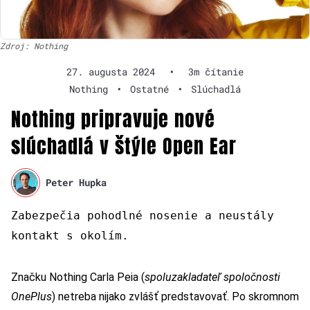
Zdroj: Nothing
27. augusta 2024
•
3m čítanie
Nothing
•
Ostatné
•
Slúchadlá
Nothing pripravuje nové
slúchadlá v štýle Open Ear
Peter Hupka
Zabezpečia pohodlné nosenie a neustály
kontakt s okolím.
Značku Nothing Carla Peia (
spoluzakladateľ spoločnosti
OnePlus
) netreba nijako zvlášť predstavovať. Po skromnom