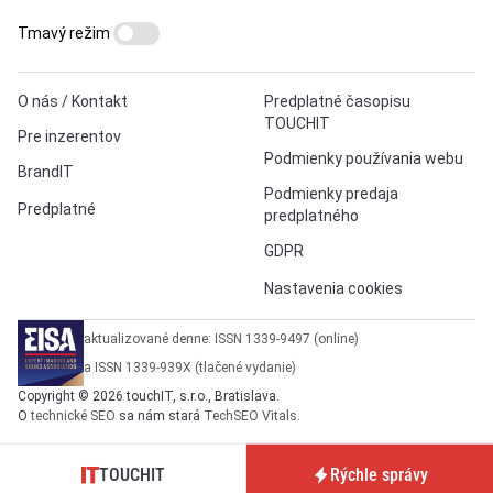
Tmavý režim
O nás / Kontakt
Predplatné časopisu
TOUCHIT
Pre inzerentov
Podmienky používania webu
BrandIT
Podmienky predaja
Predplatné
predplatného
GDPR
Nastavenia cookies
aktualizované denne: ISSN 1339-9497 (online)
a ISSN 1339-939X (tlačené vydanie)
Copyright © 2026 touchIT, s.r.o., Bratislava.
O
technické SEO
sa nám stará
TechSEO Vitals
.
TOUCHIT
Rýchle správy