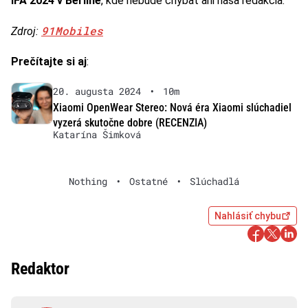
IFA 2024 v Berlíne
, kde nebude chýbať ani naša redakcia.
91Mobiles
Zdroj:
Prečítajte si aj
:
20. augusta 2024
•
10m
Xiaomi OpenWear Stereo: Nová éra Xiaomi slúchadiel
vyzerá skutočne dobre (RECENZIA)
Katarína Šimková
Nothing
•
Ostatné
•
Slúchadlá
Nahlásiť chybu
Redaktor