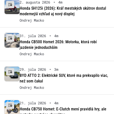
2. augusta 2026
•
4m
Honda SH125i (2026): Kráľ mestských skútrov dostal
modernejší vzhľad aj nový displej
Ondrej Macko
31. júla 2026
•
4m
Honda CB500 Hornet 2026: Motorka, ktorá robí
jazdenie jednoduchším
Ondrej Macko
29. júla 2026
•
3m
BYD ATTO 2: Elektrické SUV, ktoré ma prekvapilo viac,
než som čakal
Ondrej Macko
21. júla 2026
•
4m
Honda CB750 Hornet: E-Clutch mení pravidlá hry, ale