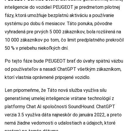
inteligencie do vozidiel PEUGEOT je predmetom pilotnej
fázy, ktorá umožňuje bezplatnú aktiváciu a používanie
systému po dobu 6 mesiacov. Táto ponuka, pôvodne
vyhradená pre prvých 5 000 zákazníkov, bola rozšírená na
10 000 zákazníkov po tom, čo limit predplatného prekročil
50 % v priebehu niekoľkých dní.
Po tejto fáze bude PEUGEOT brať do úvahy spätnú väzbu
od používateľov a nasadí ChatGPT všetkým zákazníkom,
ktorí vlastnia oprávnené pripojené vozidlo.
Len pripomeňme, že Táto nová služba využíva silu
generatívnej umelej inteligencie vrátane technológií z
platformy Chat AI spoločnosti SoundHound. ChatGPT
verzia 3.5 využíva dáta najneskôr do januára 2022, a preto
nemá žiadne vedomosti o udalostiach a údajoch, ktoré