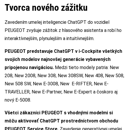
Tvorca nového zážitku
Zavedením umelej inteligencie ChatGPT do vozidiel
PEUGEOT zvyšuje zážitok z hlasového asistenta a robí ho
interaktívnejším, plynulejším a intuitívnejším.
PEUGEOT predstavuje ChatGPT v i-Cockpite všetkých
svojich modelov najnovšej generácie vybavených
pripojenou navigáciou.
Medzi tieto modely patria: New
208, New 2008, New 308, New 308SW, New 408, New 508,
New 508 SW, New E-3008, New E-RIFTER, New E-
TRAVELLER, New E-Partner, New E-Expert a čoskoro aj
nový E-5008.
Všetci zákazníci PEUGEOT s vhodnými modelmi si
môžu aktivovať ChatGPT prostredníctvom obchodu
PEUGEOT Service Store.
Zavedenie generatívnej umelej