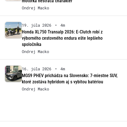
motorka nestráca charakter
Ondrej Macko
19. júla 2026
•
4m
Honda XL750 Transalp 2026: E-Clutch robí z
výborného cestovného endura ešte lepšieho
spoločníka
Ondrej Macko
16. júla 2026
•
4m
MGS9 PHEV prichádza na Slovensko: 7-miestne SUV,
ktoré zostáva hybridom aj s vybitou batériou
Ondrej Macko