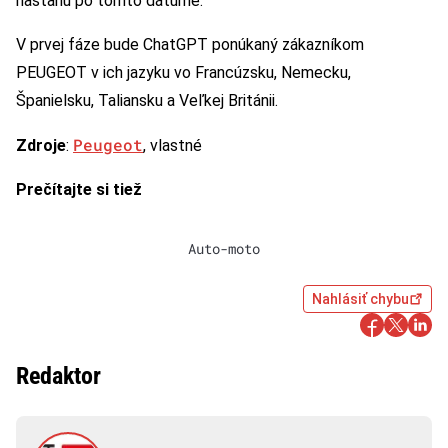
nastanú po tomto dátume.
V prvej fáze bude ChatGPT ponúkaný zákazníkom
PEUGEOT v ich jazyku vo Francúzsku, Nemecku,
Španielsku, Taliansku a Veľkej Británii.
Peugeot
Zdroje
:
, vlastné
Prečítajte si tiež
Auto-moto
Nahlásiť chybu
Redaktor