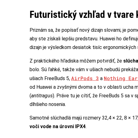
Futuristický vzhľad v tvare
Priznám sa, že popísať nový dizajn slovami, je po
aby ste získali lepšiu predstavu. Huawei ho definu
dizajn je výsledkom desiatok tisíc ergonomických s
Z praktického hľadiska môžem potvrdiť, že
slúcha
bolo. Sú ľahké, takže vám v ušiach nebudú prekáža
AirPods 3
Nothing Ear
ušiach FreeBuds 5,
a
od Huawei a zvyšnými dvoma a to v oblasti ucha m
(
antitragus
). Práve tu je cítiť, že FreeBuds 5 sa v 
dlhšieho nosenia.
Samotné slúchadlá majú rozmery 32,4 × 22, 8 × 17
voči vode na úrovni IPX4
.