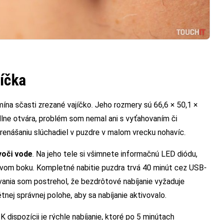
jíčka
omína sčasti zrezané vajíčko. Jeho rozmery sú 66,6 × 50,1 ×
lne otvára, problém som nemal ani s vyťahovaním či
renášaniu slúchadiel v puzdre v malom vrecku nohavíc.
voči vode
. Na jeho tele si všimnete informačnú LED diódu,
ravom boku. Kompletné nabitie puzdra trvá 40 minút cez USB-
vania som postrehol, že bezdrôtové nabíjanie vyžaduje
nej správnej polohe, aby sa nabíjanie aktivovalo.
 dispozícii je rýchle nabíjanie, ktoré po 5 minútach