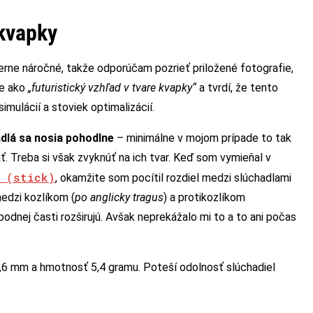
 kvapky
merne náročné, takže odporúčam pozrieť priložené fotografie,
je ako
„futuristický vzhľad v tvare kvapky“
a tvrdí, že tento
imulácií a stoviek optimalizácií.
dlá sa nosia pohodlne
– minimálne v mojom prípade to tak
ť. Treba si však zvyknúť na ich tvar. Keď som vymieňal v
 (stick)
, okamžite som pocítil rozdiel medzi slúchadlami
edzi kozlíkom (
po anglicky tragus
) a protikozlíkom
spodnej časti rozširujú. Avšak neprekážalo mi to a to ani počas
,6 mm a hmotnosť 5,4 gramu. Poteší odolnosť slúchadiel