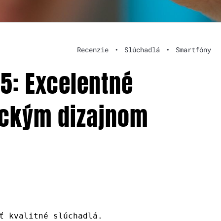
Recenzie
•
Slúchadlá
•
Smartfóny
5: Excelentné
ickým dizajnom
ť kvalitné slúchadlá.