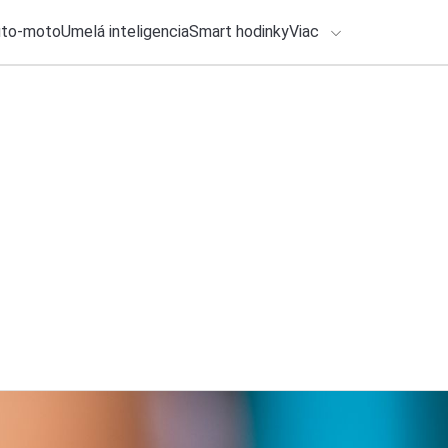
uto-moto
Umelá inteligencia
Smart hodinky
Viac
HLO BY VÁS ZAUJÍMAŤ
lačové správy
30. júla 2026
•
2m
Ako vypnúť zdieľan
ADÁVANIA
Claude?
Zadajte frázu pre vyhľadanie
Michal Reiter