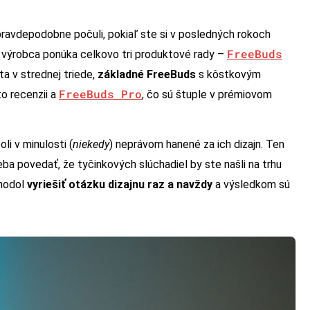
pravdepodobne počuli, pokiaľ ste si v posledných rokoch
FreeBuds
 výrobca ponúka celkovo tri produktové rady –
a v strednej triede,
základné FreeBuds
s kôstkovým
FreeBuds Pro
to recenzii a
, čo sú štuple v prémiovom
i v minulosti (
niekedy
) neprávom hanené za ich dizajn. Ten
eba povedať, že tyčinkových slúchadiel by ste našli na trhu
hodol
vyriešiť otázku dizajnu raz a navždy
a výsledkom sú