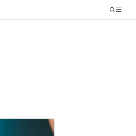
Nájsť
ie konverzácií v ChatGPT, Gemini a