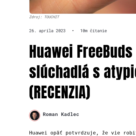
Zdroj: TOUCHIT
26. apríla 2023
•
10m čítanie
Huawei FreeBuds 
slúchadlá s atyp
(RECENZIA)
Roman Kadlec
Huawei opäť potvrdzuje, že vie robi