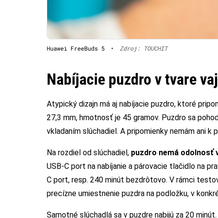
Huawei FreeBuds 5
•
Zdroj: TOUCHIT
Nabíjacie puzdro v tvare va
Atypický dizajn má aj nabíjacie puzdro, ktoré prip
27,3 mm, hmotnosť je 45 gramov. Puzdro sa pohod
vkladaním slúchadiel. A pripomienky nemám ani k p
Na rozdiel od slúchadiel,
puzdro nemá odolnosť 
USB-C port na nabíjanie a párovacie tlačidlo na p
C port, resp. 240 minút bezdrôtovo. V rámci testo
precízne umiestnenie puzdra na podložku, v konkrét
Samotné slúchadlá sa v puzdre nabijú za 20 minút. K