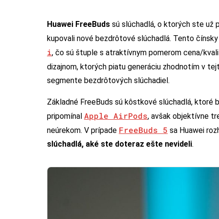
Huawei FreeBuds
sú slúchadlá, o ktorých ste už 
kupovali nové bezdrôtové slúchadlá. Tento čínsky
i
, čo sú štuple s atraktívnym pomerom cena/kvalit
dizajnom, ktorých piatu generáciu zhodnotím v tej
segmente bezdrôtových slúchadiel.
Základné FreeBuds sú kôstkové slúchadlá, ktoré bol
Apple AirPods
pripomínal
, avšak objektívne tr
FreeBuds 5
neúrekom. V prípade
sa Huawei roz
slúchadlá, aké ste doteraz ešte nevideli
.