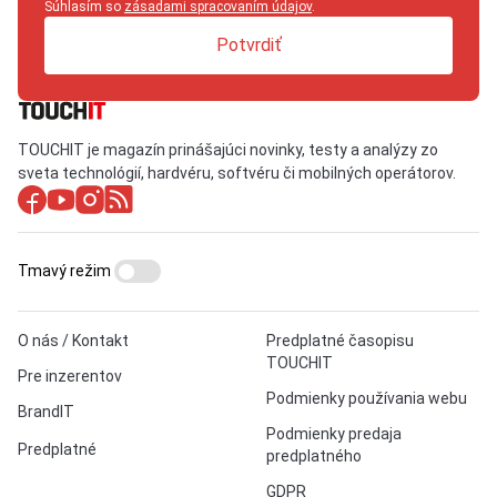
Súhlasím so
zásadami spracovaním údajov
.
Potvrdiť
TOUCHIT je magazín prinášajúci novinky, testy a analýzy zo
sveta technológií, hardvéru, softvéru či mobilných operátorov.
Tmavý režim
O nás / Kontakt
Predplatné časopisu
TOUCHIT
Pre inzerentov
Podmienky používania webu
BrandIT
Podmienky predaja
Predplatné
predplatného
GDPR