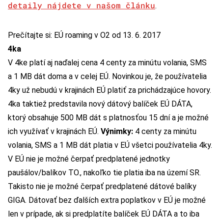
detaily nájdete v našom článku
.
Prečítajte si: EÚ roaming v O2 od 13. 6. 2017
4ka
V 4ke platí aj naďalej cena 4 centy za minútu volania, SMS
a 1 MB dát doma a v celej EÚ. Novinkou je, že používatelia
4ky už nebudú v krajinách EÚ platiť za prichádzajúce hovory.
4ka taktiež predstavila nový dátový balíček EÚ DÁTA,
ktorý obsahuje 500 MB dát s platnosťou 15 dní a je možné
ich využívať v krajinách EÚ.
Výnimky:
4 centy za minútu
volania, SMS a 1 MB dát platia v EÚ všetci používatelia 4ky.
V EÚ nie je možné čerpať predplatené jednotky
paušálov/balíkov TO., nakoľko tie platia iba na území SR.
Takisto nie je možné čerpať predplatené dátové balíky
GIGA. Dátovať bez ďalších extra poplatkov v EÚ je možné
len v prípade, ak si predplatíte balíček EÚ DÁTA a to iba