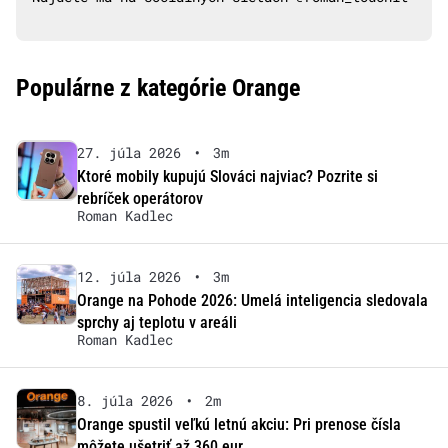
Populárne z kategórie Orange
27. júla 2026
•
3m
Ktoré mobily kupujú Slováci najviac? Pozrite si
rebríček operátorov
Roman Kadlec
12. júla 2026
•
3m
Orange na Pohode 2026: Umelá inteligencia sledovala
sprchy aj teplotu v areáli
Roman Kadlec
8. júla 2026
•
2m
Orange spustil veľkú letnú akciu: Pri prenose čísla
môžete ušetriť až 360 eur