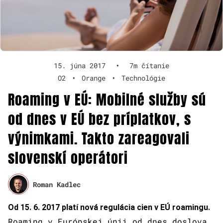
15. júna 2017
•
7m čítanie
O2
•
Orange
•
Technológie
Roaming v EÚ: Mobilné služby sú
od dnes v EÚ bez príplatkov, s
výnimkami. Takto zareagovali
slovenskí operátori
Roman Kadlec
Od 15. 6. 2017 platí nová regulácia cien v EÚ roamingu.
Roaming v Európskej únii od dnes doslova