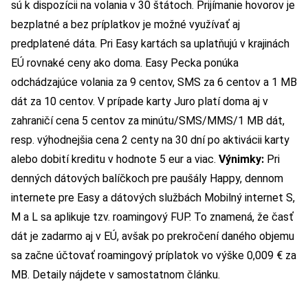
sú k dispozícii na volania v 30 štátoch. Prijímanie hovorov je
bezplatné a bez príplatkov je možné využívať aj
predplatené dáta. Pri Easy kartách sa uplatňujú v krajinách
EÚ rovnaké ceny ako doma. Easy Pecka ponúka
odchádzajúce volania za 9 centov, SMS za 6 centov a 1 MB
dát za 10 centov. V prípade karty Juro platí doma aj v
zahraničí cena 5 centov za minútu/SMS/MMS/1 MB dát,
resp. výhodnejšia cena 2 centy na 30 dní po aktivácii karty
alebo dobití kreditu v hodnote 5 eur a viac.
Výnimky:
Pri
denných dátových balíčkoch pre paušály Happy, dennom
internete pre Easy a dátových službách Mobilný internet S,
M a L sa aplikuje tzv. roamingový FUP. To znamená, že časť
dát je zadarmo aj v EÚ, avšak po prekročení daného objemu
sa začne účtovať roamingový príplatok vo výške 0,009 € za
MB.
Detaily nájdete v samostatnom článku.