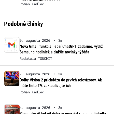
Roman Kadlec
Podobné články
9. augusta 2026
•
3m
Nová Gmail funkcia, lepší ChatGPT zadarmo, výdrž
Samsung hodiniek a ďalšie novinky týždňa
Redakcia TOUCHIT
7. augusta 2026
•
3m
Dolby Vision 2 prichádza do prvých televízorov. Ak
máte tieto TV, zaktualizujte ich
Roman Kadlec
4. augusta 2026
•
3m
Slovenský AI kokpit dokáže prevziať riadenie lietadla