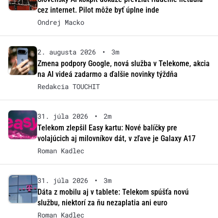
cez internet. Pilot môže byť úplne inde
Ondrej Macko
2. augusta 2026
•
3m
Zmena podpory Google, nová služba v Telekome, akcia
na AI videá zadarmo a ďalšie novinky týždňa
Redakcia TOUCHIT
31. júla 2026
•
2m
Telekom zlepšil Easy kartu: Nové balíčky pre
volajúcich aj milovníkov dát, v zľave je Galaxy A17
Roman Kadlec
31. júla 2026
•
3m
Dáta z mobilu aj v tablete: Telekom spúšťa novú
službu, niektorí za ňu nezaplatia ani euro
Roman Kadlec