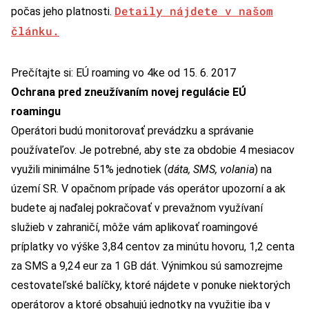
Detaily nájdete v našom
počas jeho platnosti.
článku.
Prečítajte si: EÚ roaming vo 4ke od 15. 6. 2017
Ochrana pred zneužívaním novej regulácie EÚ
roamingu
Operátori budú monitorovať prevádzku a správanie
používateľov. Je potrebné, aby ste za obdobie 4 mesiacov
využili minimálne 51% jednotiek (
dáta, SMS, volania
) na
území SR. V opačnom prípade vás operátor upozorní a ak
budete aj naďalej pokračovať v prevažnom využívaní
služieb v zahraničí, môže vám aplikovať roamingové
príplatky vo výške 3,84 centov za minútu hovoru, 1,2 centa
za SMS a 9,24 eur za 1 GB dát. Výnimkou sú samozrejme
cestovateľské balíčky, ktoré nájdete v ponuke niektorých
operátorov a ktoré obsahujú jednotky na využitie iba v