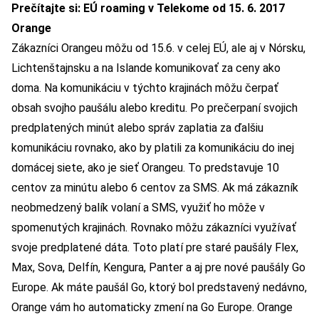
Prečítajte si: EÚ roaming v Telekome od 15. 6. 2017
Orange
Zákazníci Orangeu môžu od 15.6. v celej EÚ, ale aj v Nórsku,
Lichtenštajnsku a na Islande komunikovať za ceny ako
doma. Na komunikáciu v týchto krajinách môžu čerpať
obsah svojho paušálu alebo kreditu. Po prečerpaní svojich
predplatených minút alebo správ zaplatia za ďalšiu
komunikáciu rovnako, ako by platili za komunikáciu do inej
domácej siete, ako je sieť Orangeu. To predstavuje 10
centov za minútu alebo 6 centov za SMS. Ak má zákazník
neobmedzený balík volaní a SMS, využiť ho môže v
spomenutých krajinách. Rovnako môžu zákazníci využívať
svoje predplatené dáta. Toto platí pre staré paušály Flex,
Max, Sova, Delfín, Kengura, Panter a aj pre nové paušály Go
Europe. Ak máte paušál Go, ktorý bol predstavený nedávno,
Orange vám ho automaticky zmení na Go Europe. Orange