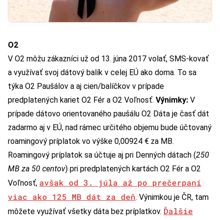
O2
V O2 môžu zákazníci už od 13. júna 2017 volať, SMS-kovať
a využívať svoj dátový balík v celej EÚ ako doma. To sa
týka O2 Paušálov a aj cien/balíčkov v prípade
predplatených kariet O2 Fér a O2 Voľnosť.
Výnimky:
V
prípade dátovo orientovaného paušálu O2 Dáta je časť dát
zadarmo aj v EÚ, nad rámec určitého objemu bude účtovaný
roamingový príplatok vo výške 0,00924 € za MB.
Roamingový príplatok sa účtuje aj pri Denných dátach (
250
MB za 50 centov
) pri predplatených kartách O2 Fér a O2
avšak od 3. júla až po prečerpaní
Voľnosť,
viac ako 125 MB dát za deň
. Výnimkou je ČR, tam
Ďalšie
môžete využívať všetky dáta bez príplatkov.