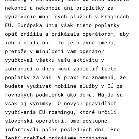
nekončí a nekončia ani príplatky za
využívanie mobilných služieb v krajinách
EÚ. Európska únia však tieto poplatky
opäť znížila a prikázala operátorom, aby
ich platili oni. To je hlavná zmena,
pretože v minulosti vám operátor
vyúčtoval všetku vašu aktivitu v
zahraničí a dnes musí zaplatiť tieto
poplatky za vás. V praxi to znamená, že
budete využívať mobilné služby v EÚ za
rovnakých podmienok ako doma. Nájdu sa
však aj výnimky. O nových pravidlách
využívania EÚ roamingu, ktoré určili
slovenskí operátori, sme postupne
informovali počas posledných dní. Pre
lepší prehľad prinášame podstatné