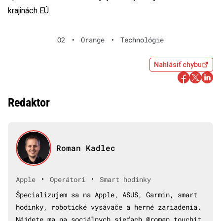
krajinách EÚ.
O2
•
Orange
•
Technológie
Nahlásiť chybu
Redaktor
Roman Kadlec
•
•
Apple
Operátori
Smart hodinky
Špecializujem sa na Apple, ASUS, Garmin, smart
hodinky, robotické vysávače a herné zariadenia.
Nájdete ma na sociálnych sieťach @roman_touchit