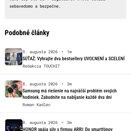
sebavedomo a bezpečne.
Podobné články
9. augusta 2026
•
1m
SÚŤAŽ: Vyhrajte dva bestsellery UVOĽNENÍ a SCELENÍ
Redakcia TOUCHIT
8. augusta 2026
•
3m
Samsung má riešenie na najväčší problém svojich
hodiniek. Zabudnite na nabíjanie každé dva dni
Roman Kadlec
8. augusta 2026
•
3m
HONOR spája sily s firmou ARRI: Do smartfónov