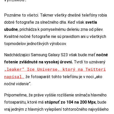
Poznáme to všetci. Takmer všetky dnešné telefóny robia
dobré fotografie za slnečného dňa. Keď však
svetla
ubudne
, prichádza k pomyselnému deleniu zrna od pliev.
Kvalitné nočné fotografie nie sú pravidlom ani u všetkých
topmodelov jednotlivých výrobcov.
Nadchádzajúci Samsung Galaxy S23 však bude mať
nočné
fotenie zvládnuté na vysokej úrovni.
Tvrdí to uznávaný
„leaker“ Ice Universe, ktorý na Twitteri
napísal,
že fotoaparát tohto telefónu je v noci „
ako
nočné videnie“.
Pripomeňme, že práve vyššie rozlíšenie snímača hlavného
fotoaparátu, ktoré má
stúpnuť zo 104 na 200 Mpx
, bude
vraj jedným z hlavných vylepšení tohtoročného najvyššieho