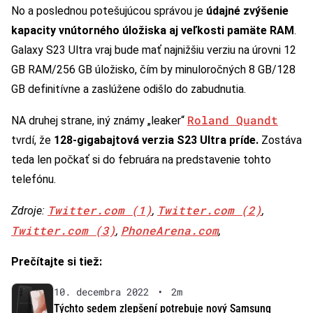
No a poslednou potešujúcou správou je
údajné zvýšenie
kapacity vnútorného úložiska aj veľkosti pamäte RAM
.
Galaxy S23 Ultra vraj bude mať najnižšiu verziu na úrovni 12
GB RAM/256 GB úložisko, čím by minuloročných 8 GB/128
GB definitívne a zaslúžene odišlo do zabudnutia.
Roland Quandt
NA druhej strane, iný známy „leaker“
tvrdí, že
128-gigabajtová verzia S23 Ultra príde.
Zostáva
teda len počkať si do februára na predstavenie tohto
telefónu.
Twitter.com (1)
Twitter.com (2)
Zdroje:
,
,
Twitter.com (3)
PhoneArena.com
,
,
Prečítajte si tiež:
10. decembra 2022
•
2m
Týchto sedem zlepšení potrebuje nový Samsung