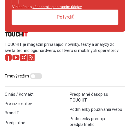
Súhlasím so
zásadami spracovaním údajov
.
Potvrdiť
TOUCHIT je magazín prinášajúci novinky, testy a analýzy zo
sveta technológií, hardvéru, softvéru či mobilných operátorov.
Tmavý režim
O nás / Kontakt
Predplatné časopisu
TOUCHIT
Pre inzerentov
Podmienky používania webu
BrandIT
Podmienky predaja
Predplatné
predplatného