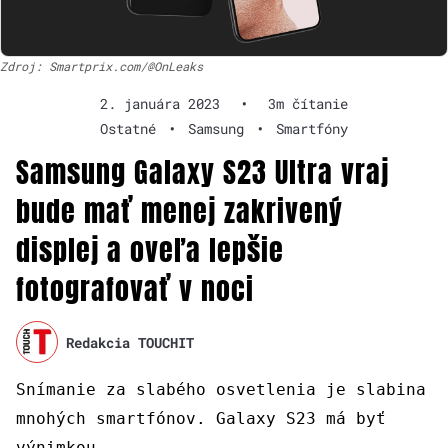
Zdroj: Smartprix.com/@OnLeaks
2. januára 2023
•
3m čítanie
Ostatné
•
Samsung
•
Smartfóny
Samsung Galaxy S23 Ultra vraj
bude mať menej zakrivený
displej a oveľa lepšie
fotografovať v noci
Redakcia TOUCHIT
Snímanie za slabého osvetlenia je slabina
mnohých smartfónov. Galaxy S23 má byť
výnimkou.