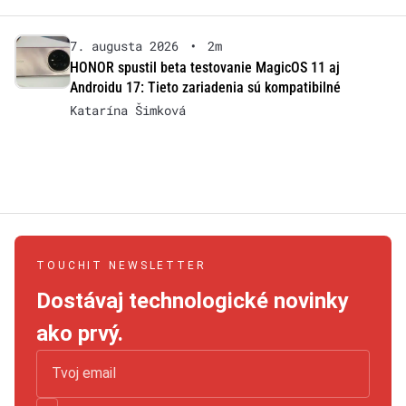
7. augusta 2026
•
2m
HONOR spustil beta testovanie MagicOS 11 aj
Androidu 17: Tieto zariadenia sú kompatibilné
Katarína Šimková
TOUCHIT NEWSLETTER
Dostávaj technologické novinky
ako prvý.