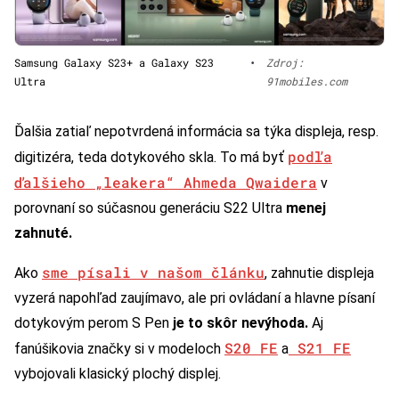
Samsung Galaxy S23+ a Galaxy S23
•
Zdroj:
Ultra
91mobiles.com
Ďalšia zatiaľ nepotvrdená informácia sa týka displeja, resp.
podľa
digitizéra, teda dotykového skla. To má byť
ďalšieho „leakera“ Ahmeda Qwaidera
v
porovnaní so súčasnou generáciu S22 Ultra
menej
zahnuté.
sme písali v našom článku
Ako
, zahnutie displeja
vyzerá napohľad zaujímavo, ale pri ovládaní a hlavne písaní
dotykovým perom S Pen
je to skôr nevýhoda.
Aj
S20 FE
S21 FE
fanúšikovia značky si v modeloch
a
vybojovali klasický plochý displej.