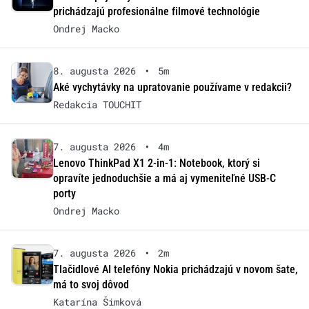
prichádzajú profesionálne filmové technológie
Ondrej Macko
8. augusta 2026
•
5m
Aké vychytávky na upratovanie používame v redakcii?
Redakcia TOUCHIT
7. augusta 2026
•
4m
Lenovo ThinkPad X1 2-in-1: Notebook, ktorý si
opravíte jednoduchšie a má aj vymeniteľné USB-C
porty
Ondrej Macko
7. augusta 2026
•
2m
Tlačidlové AI telefóny Nokia prichádzajú v novom šate,
má to svoj dôvod
Katarína Šimková