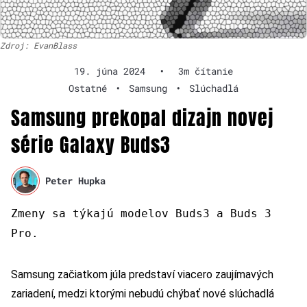
Zdroj: EvanBlass
19. júna 2024
•
3m čítanie
Ostatné
•
Samsung
•
Slúchadlá
Samsung prekopal dizajn novej
série Galaxy Buds3
Peter Hupka
Zmeny sa týkajú modelov Buds3 a Buds 3
Pro.
Samsung začiatkom júla predstaví viacero zaujímavých
zariadení, medzi ktorými nebudú chýbať nové slúchadlá