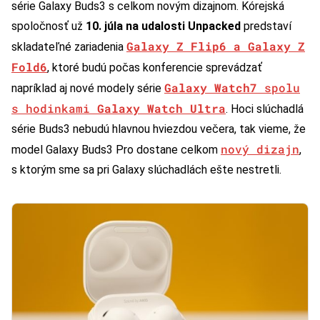
série Galaxy Buds3 s celkom novým dizajnom. Kórejská
spoločnosť už
10. júla na udalosti Unpacked
predstaví
Galaxy Z Flip6 a Galaxy Z
skladateľné zariadenia
Fold6
, ktoré budú počas konferencie sprevádzať
Galaxy Watch7
spolu
napríklad aj nové modely série
s hodinkami
Galaxy Watch Ultra
. Hoci slúchadlá
série Buds3 nebudú hlavnou hviezdou večera, tak vieme, že
nový dizajn
model Galaxy Buds3 Pro dostane celkom
,
s ktorým sme sa pri Galaxy slúchadlách ešte nestretli.