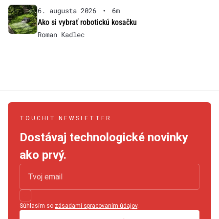
6. augusta 2026
•
6m
Ako si vybrať robotickú kosačku
Roman Kadlec
TOUCHIT NEWSLETTER
Dostávaj technologické novinky
ako prvý.
Súhlasím so
zásadami spracovaním údajov
.