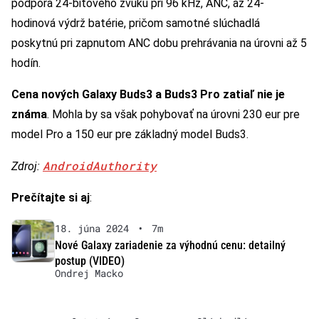
podpora 24-bitového zvuku pri 96 kHz, ANC, až 24-
hodinová výdrž batérie, pričom samotné slúchadlá
poskytnú pri zapnutom ANC dobu prehrávania na úrovni až 5
hodín.
Cena nových Galaxy Buds3 a Buds3 Pro zatiaľ nie je
známa
. Mohla by sa však pohybovať na úrovni 230 eur pre
model Pro a 150 eur pre základný model Buds3.
AndroidAuthority
Zdroj:
Prečítajte si aj
:
18. júna 2024
•
7m
Nové Galaxy zariadenie za výhodnú cenu: detailný
postup (VIDEO)
Ondrej Macko