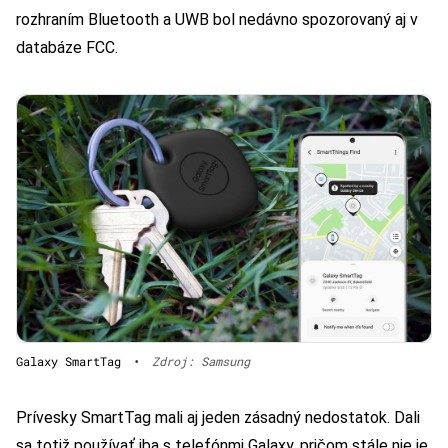
rozhraním Bluetooth a UWB bol nedávno spozorovaný aj v
databáze FCC.
Galaxy SmartTag
•
Zdroj: Samsung
Prívesky SmartTag mali aj jeden zásadný nedostatok. Dali
sa totiž používať iba s telefónmi Galaxy, pričom stále nie je