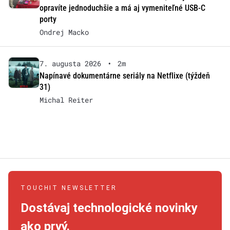
opravíte jednoduchšie a má aj vymeniteľné USB-C
porty
Ondrej Macko
7. augusta 2026
•
2m
Napínavé dokumentárne seriály na Netflixe (týždeň
31)
Michal Reiter
TOUCHIT NEWSLETTER
Dostávaj technologické novinky
ako prvý.