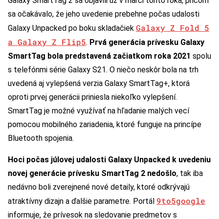
Galaxy SmartTag 2 sa objavili už v marci tohto roka, pričom
sa očakávalo, že jeho uvedenie prebehne počas udalosti
Galaxy Z Fold 5
Galaxy Unpacked po boku skladačiek
a Galaxy Z Flip5
.
Prvá generácia prívesku Galaxy
SmartTag bola predstavená začiatkom roka 2021
spolu
s telefónmi série Galaxy S21. O niečo neskôr bola na trh
uvedená aj vylepšená verzia Galaxy SmartTag+, ktorá
oproti prvej generácii priniesla niekoľko vylepšení.
SmartTag je možné využívať na hľadanie malých vecí
pomocou mobilného zariadenia, ktoré funguje na princípe
Bluetooth spojenia.
Hoci počas júlovej udalosti Galaxy Unpacked k uvedeniu
novej generácie prívesku SmartTag 2 nedošlo
, tak iba
nedávno boli zverejnené nové detaily, ktoré odkrývajú
9to5google
atraktívny dizajn a ďalšie parametre. Portál
informuje, že prívesok na sledovanie predmetov s