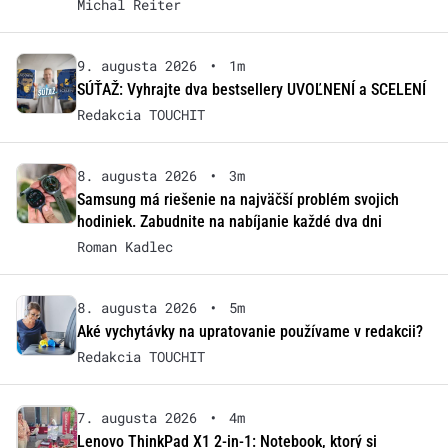
Michal Reiter
9. augusta 2026
•
1m
SÚŤAŽ: Vyhrajte dva bestsellery UVOĽNENÍ a SCELENÍ
Redakcia TOUCHIT
8. augusta 2026
•
3m
Samsung má riešenie na najväčší problém svojich
hodiniek. Zabudnite na nabíjanie každé dva dni
Roman Kadlec
8. augusta 2026
•
5m
Aké vychytávky na upratovanie používame v redakcii?
Redakcia TOUCHIT
7. augusta 2026
•
4m
Lenovo ThinkPad X1 2-in-1: Notebook, ktorý si