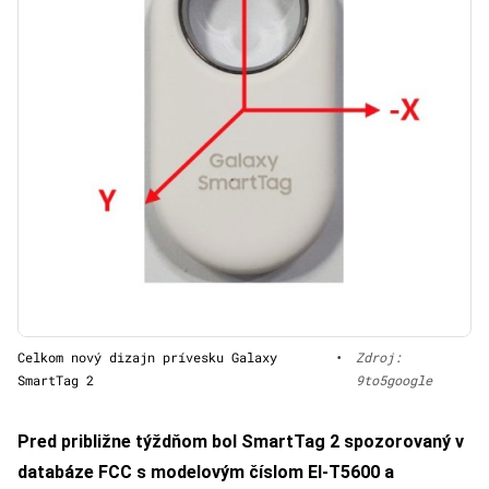
Celkom nový dizajn prívesku Galaxy
•
Zdroj:
SmartTag 2
9to5google
Pred približne týždňom bol SmartTag 2 spozorovaný v
databáze FCC s modelovým číslom EI-T5600 a