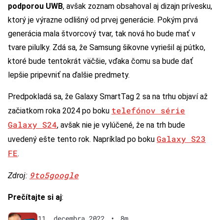
podporou UWB
, avšak zoznam obsahoval aj dizajn prívesku,
ktorý je výrazne odlišný od prvej generácie. Pokým prvá
generácia mala štvorcový tvar, tak nová ho bude mať v
tvare pilulky. Zdá sa, že Samsung šikovne vyriešil aj pútko,
ktoré bude tentokrát väčšie, vďaka čomu sa bude dať
lepšie pripevniť na ďalšie predmety.
Predpokladá sa, že Galaxy SmartTag 2 sa na trhu objaví až
telefónov série
začiatkom roka 2024 po boku
Galaxy S24
, avšak nie je vylúčené, že na trh bude
Galaxy S23
uvedený ešte tento rok. Napríklad po boku
FE
.
9to5google
Zdroj:
Prečítajte si aj
:
11. decembra 2022
•
8m