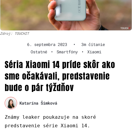
Zdroj: TOUCHIT
6. septembra 2023
•
3m čítanie
Ostatné
•
Smartfóny
•
Xiaomi
Séria Xiaomi 14 príde skôr ako
sme očakávali, predstavenie
bude o pár týždňov
Katarína Šimková
Známy leaker poukazuje na skoré
predstavenie série Xiaomi 14.