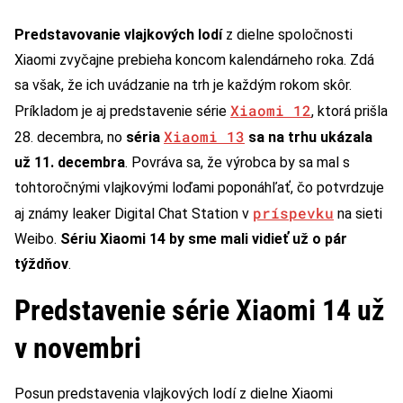
Predstavovanie vlajkových lodí
z dielne spoločnosti
Xiaomi zvyčajne prebieha koncom kalendárneho roka. Zdá
sa však, že ich uvádzanie na trh je každým rokom skôr.
Xiaomi 12
Príkladom je aj predstavenie série
, ktorá prišla
Xiaomi 13
28. decembra, no
séria
sa na trhu ukázala
už 11. decembra
. Povráva sa, že výrobca by sa mal s
tohtoročnými vlajkovými loďami poponáhľať, čo potvrdzuje
príspevku
aj známy leaker Digital Chat Station v
na sieti
Weibo.
Sériu Xiaomi 14 by sme mali vidieť už o pár
týždňov
.
Predstavenie série Xiaomi 14 už
v novembri
Posun predstavenia vlajkových lodí z dielne Xiaomi