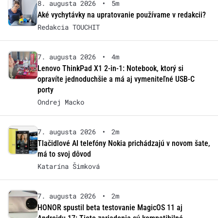
8. augusta 2026
•
5m
Aké vychytávky na upratovanie používame v redakcii?
Redakcia TOUCHIT
7. augusta 2026
•
4m
Lenovo ThinkPad X1 2-in-1: Notebook, ktorý si
opravíte jednoduchšie a má aj vymeniteľné USB-C
porty
Ondrej Macko
7. augusta 2026
•
2m
Tlačidlové AI telefóny Nokia prichádzajú v novom šate,
má to svoj dôvod
Katarína Šimková
7. augusta 2026
•
2m
HONOR spustil beta testovanie MagicOS 11 aj