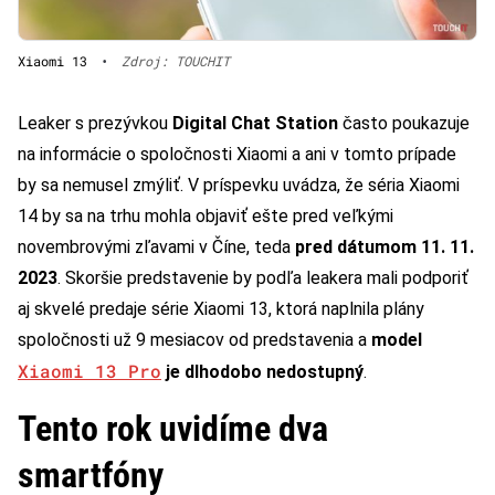
Xiaomi 13
•
Zdroj: TOUCHIT
Leaker s prezývkou
Digital Chat Station
často poukazuje
na informácie o spoločnosti Xiaomi a ani v tomto prípade
by sa nemusel zmýliť. V príspevku uvádza, že séria Xiaomi
14 by sa na trhu mohla objaviť ešte pred veľkými
novembrovými zľavami v Číne, teda
pred dátumom 11. 11.
2023
. Skoršie predstavenie by podľa leakera mali podporiť
aj skvelé predaje série Xiaomi 13, ktorá naplnila plány
spoločnosti už 9 mesiacov od predstavenia a
model
Xiaomi 13 Pro
je dlhodobo nedostupný
.
Tento rok uvidíme dva
smartfóny