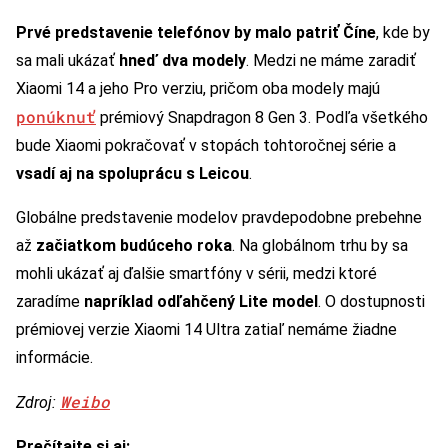
Prvé predstavenie telefónov by malo patriť Číne
, kde by
sa mali ukázať
hneď dva modely
. Medzi ne máme zaradiť
Xiaomi 14 a jeho Pro verziu, pričom oba modely majú
ponúknuť
prémiový Snapdragon 8 Gen 3. Podľa všetkého
bude Xiaomi pokračovať v stopách tohtoročnej série a
vsadí aj na spoluprácu s Leicou
.
Globálne predstavenie modelov pravdepodobne prebehne
až
začiatkom budúceho roka
. Na globálnom trhu by sa
mohli ukázať aj ďalšie smartfóny v sérii, medzi ktoré
zaradíme
napríklad odľahčený Lite model
. O dostupnosti
prémiovej verzie Xiaomi 14 Ultra zatiaľ nemáme žiadne
informácie.
Weibo
Zdroj:
Prečítajte si aj: