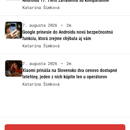
Androidu 17: Tieto zariadenia sú kompatibilné
Katarína Šimková
7. augusta 2026
•
2m
Google prinesie do Androidu novú bezpečnostnú
funkciu, ktorá zrejme chýbala aj vám
Katarína Šimková
7. augusta 2026
•
2m
Xiaomi prináša na Slovensko dva cenovo dostupné
telefóny, jeden z nich kúpite len u operátorov
Katarína Šimková