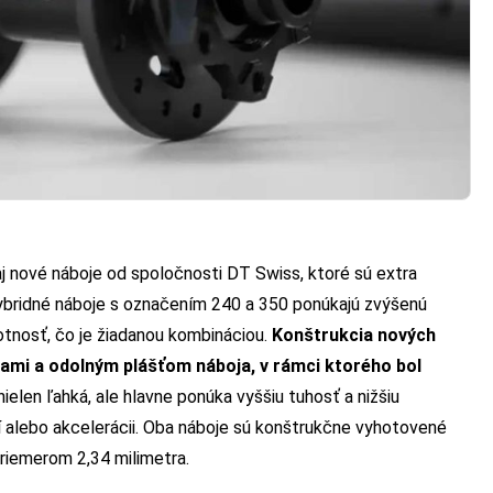
 nové náboje od spoločnosti DT Swiss, ktoré sú extra
ybridné náboje s označením 240 a 350 ponúkajú zvýšenú
motnosť, čo je žiadanou kombináciou.
Konštrukcia nových
ami a odolným plášťom náboja, v rámci ktorého bol
 nielen ľahká, ale hlavne ponúka vyššiu tuhosť a nižšiu
í alebo akcelerácii. Oba náboje sú konštrukčne vyhotovené
priemerom 2,34 milimetra.