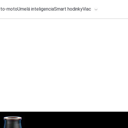
uto-moto
Umelá inteligencia
Smart hodinky
Viac
HLO BY VÁS ZAUJÍMAŤ
lačové správy
29. júla 2026
•
2m
ADÁVANIA
Samsung po rokoch 
má dostať rekordnú
Zadajte frázu pre vyhľadanie
Roman Kadlec