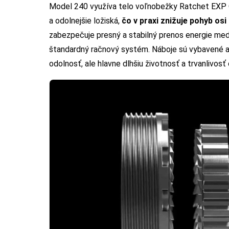
Model 240 využíva telo voľnobežky Ratchet EXP 
a odolnejšie ložiská,
čo v praxi znižuje pohyb osi
zabezpečuje presný a stabilný prenos energie m
štandardný račnový systém. Náboje sú vybavené aj
odolnosť, ale hlavne dlhšiu životnosť a trvanlivos