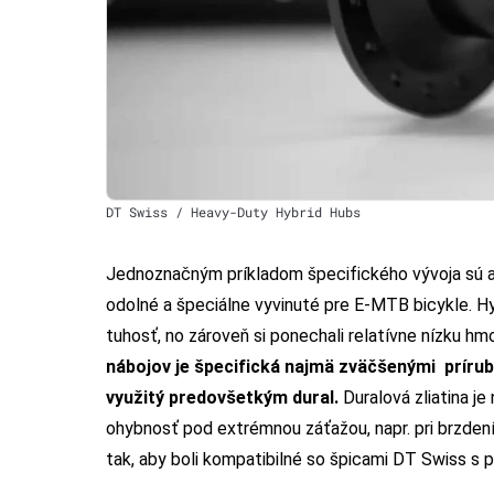
DT Swiss / Heavy-Duty Hybrid Hubs
Jednoznačným príkladom špecifického vývoja sú aj
odolné a špeciálne vyvinuté pre E-MTB bicykle. H
tuhosť, no zároveň si ponechali relatívne nízku h
nábojov je špecifická najmä zväčšenými prírub
využitý predovšetkým dural.
Duralová zliatina je
ohybnosť pod extrémnou záťažou, napr. pri brzden
tak, aby boli kompatibilné so špicami DT Swiss s 