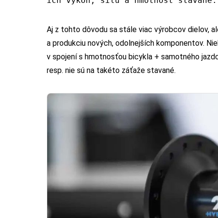
ich výkon, silu a hmotnosť stavané.
Aj z tohto dôvodu sa stále viac výrobcov dielov, 
a produkciu nových, odolnejších komponentov. Niek
v spojení s hmotnosťou bicykla + samotného jazdca
resp. nie sú na takéto záťaže stavané.