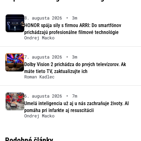
8. augusta 2026
•
3m
HONOR spája sily s firmou ARRI: Do smartfónov
prichádzajú profesionálne filmové technológie
Ondrej Macko
7. augusta 2026
•
3m
Dolby Vision 2 prichádza do prvých televízorov. Ak
máte tieto TV, zaktualizujte ich
Roman Kadlec
6. augusta 2026
•
7m
Umelá inteligencia už aj u nás zachraňuje životy. AI
pomáha pri infarkte aj resuscitácii
Ondrej Macko
Podobné články