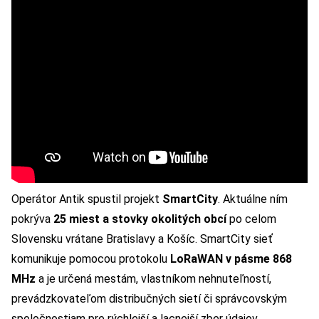
Operátor Antik spustil projekt
SmartCity
. Aktuálne ním
pokrýva
25 miest a stovky okolitých obcí
po celom
Slovensku vrátane Bratislavy a Košíc. SmartCity sieť
komunikuje pomocou protokolu
LoRaWAN v pásme 868
MHz
a je určená mestám, vlastníkom nehnuteľností,
prevádzkovateľom distribučných sietí či správcovským
spoločnostiam pre rýchlejší a lacnejší zber údajov.