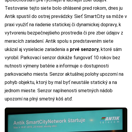
Testovanie tejto siete bolo ohlásené pred rokom, dnes ju
Antik spustil do ostrej prevádzky. Sieť SmartCity sa môže v
praxi využiť na riadenie statickej či dynamickej dopravy, k
vytvoreniu bezpečnejšieho prostredia či pre zber údajov z
meracích zariadení. Antik spolu s predstavením siete
ukázal aj vysielacie zariadenia a
prvé senzory
, ktoré sám
vyrobil. Parkovací senzor dokáže fungovať 10 rokov bez
nutnosti výmeny batérie a informuje o dostupnosti
parkovacieho miesta. Senzor aktuálnej polohy upozorní na
pohyb objektu, ktorý by mal byť neustále statický a na
jednom mieste. Senzor naplnenosti smetných nádob
upozorní na plný smetný kôš atď.