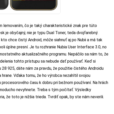
m lemovaním, čo je taký charakteristické znak pre túto
sk je obyčajný, nie je typu Dual Toner, teda dvojfarebný.
 kto chce čistý Android, môže siahnuť aj po Nubii a má tak
li úplne presní. Je tu rozhranie Nubia User Interface 3.0, no
samostatného aktualizačného programu. Nepáčilo sa nám to, že
delenia tohto prístupu sa nebude dať používať. Keď si
28 925, dáte nám za pravdu, že použitie čistého Androidu
a hrane. Vďaka tomu, že ho výrobca nezahltil svojou
u procesorového času k dobru pri bežnom používaní. Na hrách
ednoducho nevyhnete. Treba s tým počítať. Výsledky
, že toto je nižšia trieda. Tvrdiť opak, by ste nám neverili.