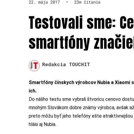
22. mája 2017
•
23m čítanie
Testovali sme: C
smartfóny značie
Redakcia TOUCHIT
Smartfóny čínskych výrobcov Nubia a Xiaomi sa
ich.
Do nášho testu sme vybrali štvoricu cenovo dost
mnohým Slovákom dobre známy výrobca, avšak až do
preto môžu byť jeho telefóny ešte atraktívnejšou 
hlási aj Nubia.