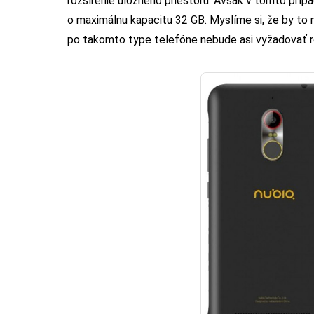
rozšírenie úložného priestoru. Avšak v tomto príp
o maximálnu kapacitu 32 GB. Myslíme si, že by to
po takomto type telefóne nebude asi vyžadovať roz