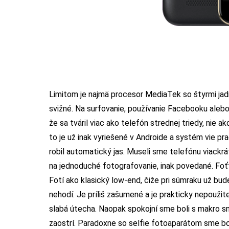
Limitom je najmä procesor MediaTek so štyrmi jadr
svižné. Na surfovanie, používanie Facebooku alebo 
že sa tváril viac ako telefón strednej triedy, nie
to je už inak vyriešené v Androide a systém vie p
robil automatický jas. Museli sme telefónu viackrát
na jednoduché fotografovanie, inak povedané. Foťt
Fotí ako klasický low-end, čiže pri súmraku už bude
nehodí. Je príliš zašumené a je prakticky nepoužiteľ
slabá útecha. Naopak spokojní sme boli s makro sn
zaostrí. Paradoxne so selfie fotoaparátom sme bo