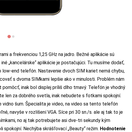
ami a frekvenciou 1,25 GHz na jadro. Bežné aplikácie sú
iné „kancelárske“ aplikácie je postačujúci. Tu musíme dodať,
 ako low-end telefón. Nastavenie dvoch SIM kariet nemá chybu,
racovať s dvoma SIMkami lepšie ako v minulosti. Problém nám
 pomôcť, inak bol displej príliš dlho tmavý. Telefón je vhodný
e len za dobrého svetla, inak nebudete s fotkami spokojní.
 vidno šum. Špecialita je video, na video sa tento telefón
né, navyše v rozlíšení VGA. Síce pri 30 sn./s. ale aj tak to je
ímkami, no aj tak potrebujete asi dve-tri sekundy kým
li spokojní. Nechýba skrášľovací „Beauty“ režim.
Hodnotenie