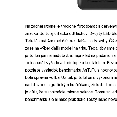
Na zadnej strane je tradične fotoaparát s červený
značku. Je tu aj čítačka odtlačkov. Dvojitý LED ble
Telefón má Android 6.0 bez ďalšej nadstavby. Čiže
zase na výber ďalší model na trhu. Teda, aby sme bo
je to len jemná nadstavba, napríklad na pridanie 
fotoaparát vyžadoval prístup ku kontaktom. Bez u
pozriete výsledok benchmarku AnTuTu s hodnotou 
bola správna voľba. Už tak je telefón s výkonom n
nadstavbou a grafickým hračičkami, získate troch
je cítiť, že sú animácie mierne sekané. Tomu sa j
benchmarku ale aj naše praktické testy jasne hovoria