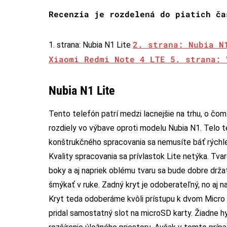
Recenzia je rozdelená do piatich ča
2. strana: Nubia N
1. strana: Nubia N1 Lite
Xiaomi Redmi Note 4 LTE
5. strana: 
Nubia N1 Lite
Tento telefón patrí medzi lacnejšie na trhu, o čom
rozdiely vo výbave oproti modelu Nubia N1. Telo te
konštrukčného spracovania sa nemusíte báť rýchle
Kvality spracovania sa prívlastok Lite netýka. Tva
boky a aj napriek oblému tvaru sa bude dobre držať
šmýkať v ruke. Zadný kryt je odoberateľný, no aj 
Kryt teda odoberáme kvôli prístupu k dvom Micro
pridal samostatný slot na microSD karty. Žiadne hy