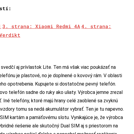
stí:
1
3. strana: Xiaomi Redmi 4A
4. strana:
Verdikt
 svedčí aj prívlastok Lite. Ten má však viac poukázať na
lefónu je plastové, no je doplnené o kovový rám. V oblasti
ho opotrebenia. Kupujete si dostatočne pevný telefón.
rovo telefón sadne do ruky ako uliaty. Výrobca jemne zrezal
. Iné telefóny, ktoré majú hrany celé zaoblené sa zvyknú
navzdory tomu sa nedá akumulátor vybrať. Ten je tu napevno.
 SIM kartám a pamäťovému slotu. Vynikajúce je, že výrobca
bridné riešenie ale skutočný Dual SIM aj s priestorom na