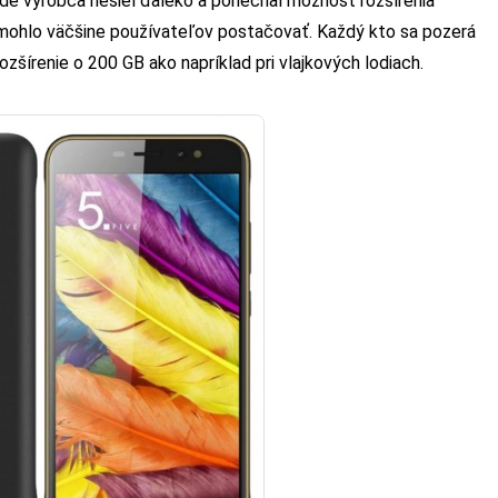
ade výrobca nešiel ďaleko a ponechal možnosť rozšírenia
 mohlo väčšine používateľov postačovať. Každý kto sa pozerá
šírenie o 200 GB ako napríklad pri vlajkových lodiach.