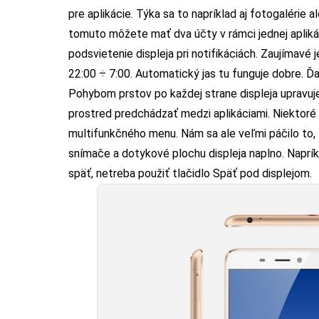
pre aplikácie. Týka sa to napríklad aj fotogalérie a
tomuto môžete mať dva účty v rámci jednej aplikác
podsvietenie displeja pri notifikáciách. Zaujímavé 
22:00 ÷ 7:00. Automatický jas tu funguje dobre. Ďa
Pohybom prstov po každej strane displeja upravu
prostred predchádzať medzi aplikáciami. Niektoré 
multifunkčného menu. Nám sa ale veľmi páčilo to, 
snímače a dotykové plochu displeja naplno. Naprík
späť, netreba použiť tlačidlo Späť pod displejom.