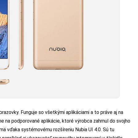
brazovky. Funguje so všetkými aplikáciami a to práve aj na
čne na podporované aplikácie, ktoré výrobca zahrnul do svojho
jmä vďaka systémovému rozšíreniu Nubia UI 4.0. Sú tu