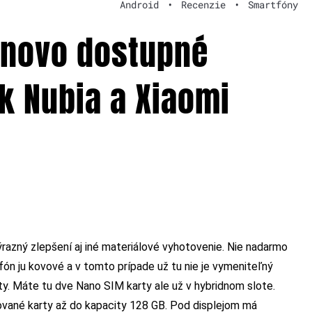
Android
•
Recenzie
•
Smartfóny
enovo dostupné
k Nubia a Xiaomi
výrazný zlepšení aj iné materiálové vyhotovenie. Nie nadarmo
efón ju kovové a v tomto prípade už tu nie je vymeniteľný
rty. Máte tu dve Nano SIM karty ale už v hybridnom slote.
ované karty až do kapacity 128 GB. Pod displejom má