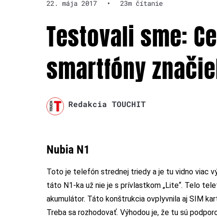
22. mája 2017
•
23m čítanie
Testovali sme: C
smartfóny značie
Redakcia TOUCHIT
Nubia N1
Toto je telefón strednej triedy a je tu vidno viac 
táto N1-ka už nie je s prívlastkom „Lite“. Telo tel
akumulátor. Táto konštrukcia ovplyvnila aj SIM ka
Treba sa rozhodovať. Výhodou je, že tu sú podpor