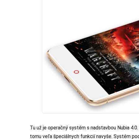
Tu už je operačný systém s nadstavbou Nubia 4.0. V
tomu veľa špeciálnych funkcií navyše. Systém po