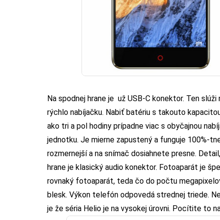
Na spodnej hrane je už USB-C konektor. Ten slúži n
rýchlo nabíjačku. Nabiť batériu s takouto kapacito
ako tri a pol hodiny prípadne viac s obyčajnou nab
jednotku. Je mierne zapustený a funguje 100%-tne.
rozmernejší a na snímač dosiahnete presne. Detai
hrane je klasický audio konektor. Fotoaparát je šp
rovnaký fotoaparát, teda čo do počtu megapixelo
blesk. Výkon telefón odpovedá strednej triede. 
je že séria Helio je na vysokej úrovni. Pocítite to n