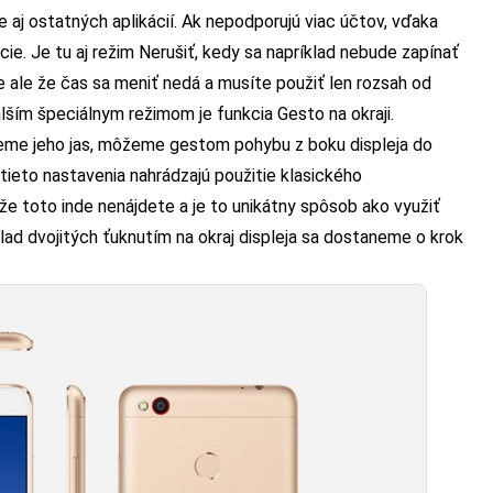
le aj ostatných aplikácií. Ak nepodporujú viac účtov, vďaka
ie. Je tu aj režim Nerušiť, kedy sa napríklad nebude zapínať
je ale že čas sa meniť nedá a musíte použiť len rozsah od
lším špeciálnym režimom je funkcia Gesto na okraji.
jeme jeho jas, môžeme gestom pohybu z boku displeja do
tieto nastavenia nahrádzajú použitie klasického
že toto inde nenájdete a je to unikátny spôsob ako využiť
lad dvojitých ťuknutím na okraj displeja sa dostaneme o krok