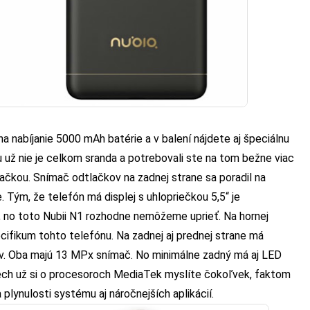
a nabíjanie 5000 mAh batérie a v balení nájdete aj špeciálnu
u už nie je celkom sranda a potrebovali ste na tom bežne viac
íjačkou. Snímač odtlačkov na zadnej strane sa poradil na
 Tým, že telefón má displej s uhlopriečkou 5,5“ je
l, no toto Nubii N1 rozhodne nemôžeme uprieť. Na hornej
ecifikum tohto telefónu. Na zadnej aj prednej strane má
v. Oba majú 13 MPx snímač. No minimálne zadný má aj LED
Nech už si o procesoroch MediaTek myslíte čokoľvek, faktom
a plynulosti systému aj náročnejších aplikácií.