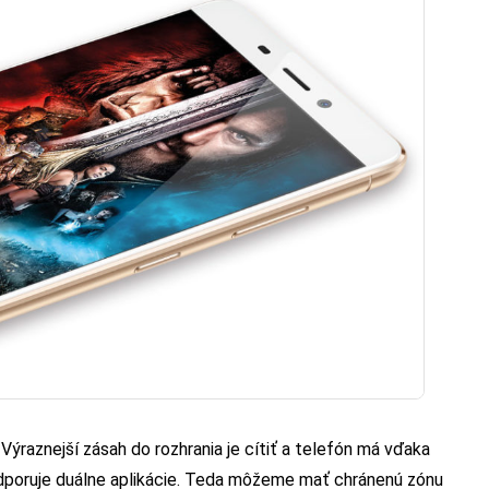
ýraznejší zásah do rozhrania je cítiť a telefón má vďaka
dporuje duálne aplikácie. Teda môžeme mať chránenú zónu