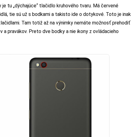
 je tu „dýchajúce“ tlačidlo kruhového tvaru. Má červené
dlá, tie sú už s bodkami a takisto ide o dotykové. Toto je inak
 tlačidlami. Tam totiž až na výnimky nemáte možnosť prehodiť
kov a pravákov. Preto dve bodky a nie ikony z ovládacieho