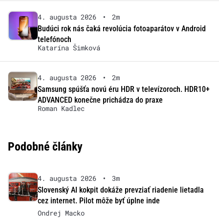
4. augusta 2026
•
2m
Budúci rok nás čaká revolúcia fotoaparátov v Android
telefónoch
Katarína Šimková
4. augusta 2026
•
2m
Samsung spúšťa novú éru HDR v televízoroch. HDR10+
ADVANCED konečne prichádza do praxe
Roman Kadlec
Podobné články
4. augusta 2026
•
3m
Slovenský AI kokpit dokáže prevziať riadenie lietadla
cez internet. Pilot môže byť úplne inde
Ondrej Macko