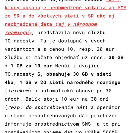
ktorý obsahuje neobmedzené volania aj SMS
zo SR a do všetkých sietí v SR ako aj
neobmedzené dáta (
aj v národnom
roamingu
)
, predstavila novú službu
TO.nacesty. Tá je dostupná v dvoch
variantoch a s cenou 10, resp. 20 eur.
Službu si môžete objednať už dnes.
30 GB
+ 1 GB za 10 eur
Menší z dvojice,
TO.nacesty S,
obsahuje 30 GB v sieti
4ka, 1 GB v 2G sieti národného roamingu
(
Telekom
) a automatickú obnovu po 30
dňoch. Balík stojí 10 eur na 30 dní
(
resp. do spotrebovania dát
) a operátor
o stave nespotrebovaných dát priebežne
informuje prostredníctvom SMS, a to pri
zostávajúcom objeme dát vo výške 500MB,