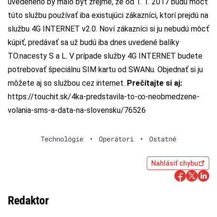
uvedeného by malo byť zrejmé, že od 1. 1. 2017 budú môcť
túto službu používať iba existujúci zákazníci, ktorí prejdú na
službu 4G INTERNET v2.0. Noví zákazníci si ju nebudú môcť
kúpiť, predávať sa už budú iba dnes uvedené balíky
TO.nacesty S a L. V prípade služby 4G INTERNET budete
potrebovať špeciálnu SIM kartu od SWANu.
Objednať si ju
môžete aj so službou cez internet.
Prečítajte si aj:
https://touchit.sk/4ka-predstavila-to-∞-neobmedzene-
volania-sms-a-data-na-slovensku/76526
Technológie
•
Operátori
•
Ostatné
Nahlásiť chybu
Redaktor