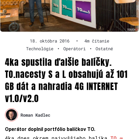
18. októbra 2016
•
4m čítanie
Technológie
•
Operátori
•
Ostatné
4ka spustila ďalšie balíčky.
TO.nacesty S a L obsahujú až 101
GB dát a nahradia 4G INTERNET
v1.0/v2.0
Roman Kadlec
Operátor doplnil portfólio balíčkov TO.
4ka dnes okrem najvyššieho balíka
TO.∞,