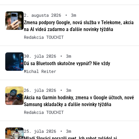
2. augusta 2026
•
3m
Zmena podpory Google, nová služba v Telekome, akcia
na AI videá zadarmo a ďalšie novinky týždňa
Redakcia TOUCHIT
30. júla 2026
•
3m
Dá sa Bluetooth skutočne vypnúť? Nie vždy
Michal Reiter
26. júla 2026
•
3m
Akcia na Garmin hodinky, zmena v Google účtoch, nové
Samsung skladačky a ďalšie novinky týždňa
Redakcia TOUCHIT
25. júla 2026
•
3m
Mladí Slováci porazili svet. Ich robot zvládol aj