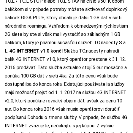
TO.L / TO.L STOP alebo TO.L STAV na číslo 950. K obom
balíčkom si v prípade potreby môžete aktivovať doplnkový
balíček GIGA PLUS, ktorý obsahuje ďalší 1 GB dát v sieti
národného roamingu. Vzhľadom k obmedzeným rýchlostiam
2G siete by ste si však mali vystačiť so základným 1 GB
balíkom, ktorý je priamou súčasťou služieb TO.nacesty S a
L.
4G INTERNET v1.0 končí
Služba TO.nacesty nahradí
balík 4G INTERNET v1.0, ktorý operátor prestane k 31. 12.
2016 predávať. Táto služba aktuálne stojí 5 eur mesačne a
ponúka 100 GB dát v sieti 4ka. Za túto cenu však bude
dostupná iba do konca roka. Existujúci používatelia služby
majú možnosť prejsť od 1. 1. 2017 na službu 4G INTERNET
v2.0
, ktorý ponúkne rovnaký objem dát, avšak za cenu 10
eur. Do konca roka 2016 však
musia operátorovi doručiť
podpísanú Dohodu o zmene služby
. V prípade, že službu 4G
INTERNET zvažujete, nečakajte s jej kúpou. Z vyššie