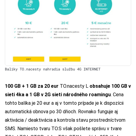
Balíky TO.nacesty nahradia službu 4G INTERNET
100 GB + 1 GB za 20 eur
TO.nacesty L
obsahuje 100 GB v
sieti 4ka a 1 GB v 2G sieti národného roamingu
. Cena
tohto balíka je 20 eur a aj v tomto prípade je k dispozícii
automatická obnova po 30 dňoch. Rovnako funguje aj
aktivácia / deaktivácia a kontrola stavu prostredníctvom
SMS. Namiesto tvaru TO.S však pošlete správu v tvare