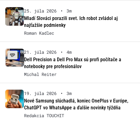
25. júla 2026
•
3m
Mladí Slováci porazili svet. Ich robot zvládol aj
najťažšie podmienky
Roman Kadlec
21. júla 2026
•
4m
Dell Precision a Dell Pro Max sú profi počítače a
notebooky pre profesionálov
Michal Reiter
19. júla 2026
•
3m
Nové Samsung slúchadlá, koniec OnePlus v Európe,
ChatGPT vo WhatsAppe a ďalšie novinky týždňa
Redakcia TOUCHIT