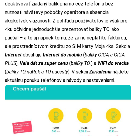
deaktivovať žiadaný balík priamo cez telefón a bez
nutnosti návštevy pobočky operátora a absencia
akejkoľvek viazanosti. Z pohľadu používateľov je však pre
4ku očividne jednoduchšie prezentovať balíky TO. ako
paušál – a to aj napriek tomu, že za ne neplatíte faktúrou,
ale prostredníctvom kreditu zo SIM karty Moja 4ka. Sekcia
Internet
obsahuje
Internet do mobilu
(
balíky GIGA a GIGA
PLUS
),
Veľa dát za super cenu
(
balíky TO.
) a
WiFi do vrecka
(
balíky TO.naRok a TO.nacesty
). V sekcii
Zariadenia
nájdete
aktuálnu ponuku telefónov a návody s nastaveniami.