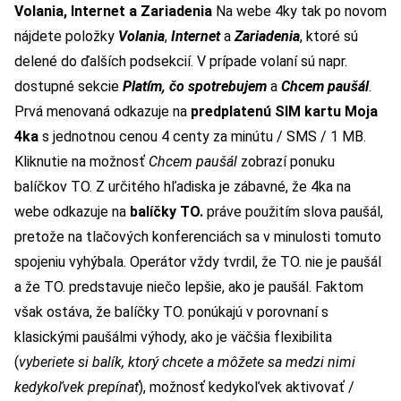
Volania, Internet a Zariadenia
Na webe 4ky tak po novom
nájdete položky
Volania
,
Internet
a
Zariadenia
, ktoré sú
delené do ďalších podsekcií. V prípade volaní sú napr.
dostupné sekcie
Platím, čo spotrebujem
a
Chcem paušál
.
Prvá menovaná odkazuje na
predplatenú SIM kartu Moja
4ka
s jednotnou cenou 4 centy za minútu / SMS / 1 MB.
Kliknutie na možnosť
Chcem paušál
zobrazí ponuku
balíčkov TO. Z určitého hľadiska je zábavné, že 4ka na
webe odkazuje na
balíčky TO.
práve použitím slova paušál,
pretože na tlačových konferenciách sa v minulosti tomuto
spojeniu vyhýbala. Operátor vždy tvrdil, že TO. nie je paušál
a že TO. predstavuje niečo lepšie, ako je paušál. Faktom
však ostáva, že balíčky TO. ponúkajú v porovnaní s
klasickými paušálmi výhody, ako je väčšia flexibilita
(
vyberiete si balík, ktorý chcete a môžete sa medzi nimi
kedykoľvek prepínať
), možnosť kedykoľvek aktivovať /