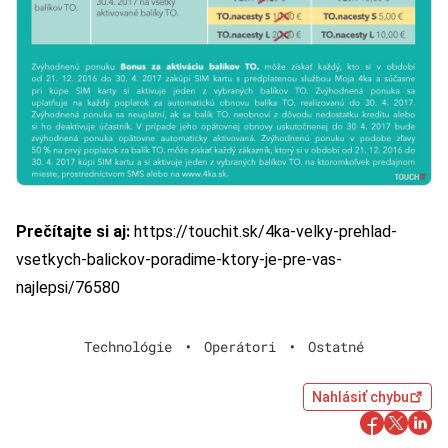
Prečítajte si aj:
https://touchit.sk/4ka-velky-prehlad-
vsetkych-balickov-poradime-ktory-je-pre-vas-
najlepsi/76580
Technológie
•
Operátori
•
Ostatné
Nahlásiť chybu