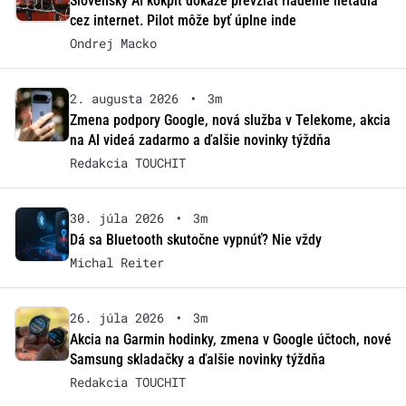
Slovenský AI kokpit dokáže prevziať riadenie lietadla
cez internet. Pilot môže byť úplne inde
Ondrej Macko
2. augusta 2026
•
3m
Zmena podpory Google, nová služba v Telekome, akcia
na AI videá zadarmo a ďalšie novinky týždňa
Redakcia TOUCHIT
30. júla 2026
•
3m
Dá sa Bluetooth skutočne vypnúť? Nie vždy
Michal Reiter
26. júla 2026
•
3m
Akcia na Garmin hodinky, zmena v Google účtoch, nové
Samsung skladačky a ďalšie novinky týždňa
Redakcia TOUCHIT