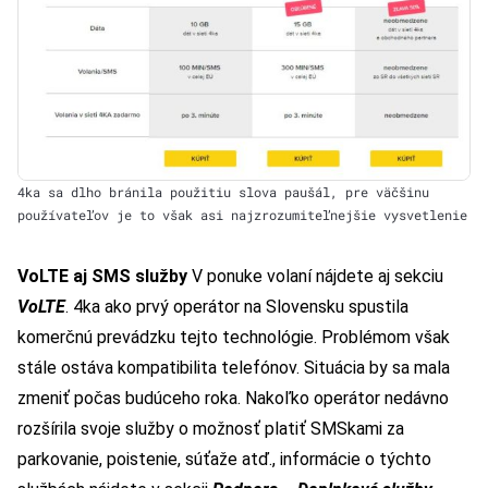
4ka sa dlho bránila použitiu slova paušál, pre väčšinu
používateľov je to však asi najzrozumiteľnejšie vysvetlenie
VoLTE aj SMS služby
V ponuke volaní nájdete aj sekciu
VoLTE
. 4ka ako prvý operátor na Slovensku spustila
komerčnú prevádzku tejto technológie. Problémom však
stále ostáva kompatibilita telefónov. Situácia by sa mala
zmeniť počas budúceho roka. Nakoľko operátor nedávno
rozšírila svoje služby o možnosť platiť SMSkami za
parkovanie, poistenie, súťaže atď., informácie o týchto