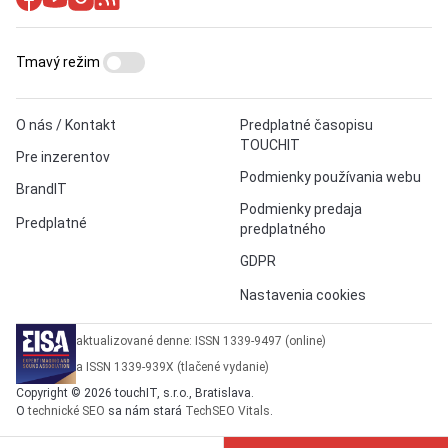
Tmavý režim
O nás / Kontakt
Predplatné časopisu
TOUCHIT
Pre inzerentov
Podmienky používania webu
BrandIT
Podmienky predaja
Predplatné
predplatného
GDPR
Nastavenia cookies
aktualizované denne: ISSN 1339-9497 (online)
a ISSN 1339-939X (tlačené vydanie)
Copyright © 2026 touchIT, s.r.o., Bratislava.
O
technické SEO
sa nám stará
TechSEO Vitals
.