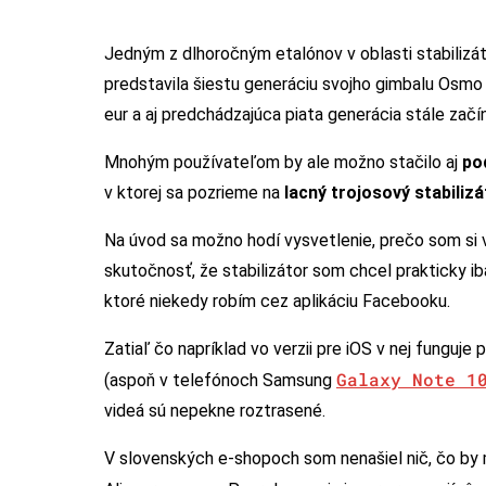
Jedným z dlhoročným etalónov v oblasti stabilizát
predstavila šiestu generáciu svojho gimbalu Osmo
eur a aj predchádzajúca piata generácia stále začín
Mnohým používateľom by ale možno stačilo aj
pod
v ktorej sa pozrieme na
lacný trojosový stabiliz
Na úvod sa možno hodí vysvetlenie, prečo som si
skutočnosť, že stabilizátor som chcel prakticky ib
ktoré niekedy robím cez aplikáciu Facebooku.
Zatiaľ čo napríklad vo verzii pre iOS v nej funguje 
Galaxy Note 1
(aspoň v telefónoch Samsung
videá sú nepekne roztrasené.
V slovenských e-shopoch som nenašiel nič, čo by 