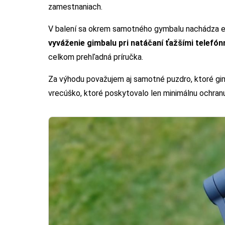
zamestnaniach.
V balení sa okrem samotného gymbalu nachádza 
vyváženie gimbalu pri natáčaní ťažšími telefón
celkom prehľadná príručka.
Za výhodu považujem aj samotné puzdro, ktoré gimb
vrecúško, ktoré poskytovalo len minimálnu ochranu