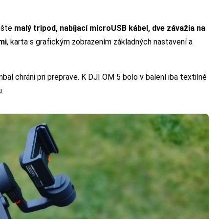
ešte
malý tripod, nabíjací microUSB kábel, dve závažia na
mi
, karta s grafickým zobrazením základných nastavení a
al chráni pri preprave. K DJI OM 5 bolo v balení iba textilné
.