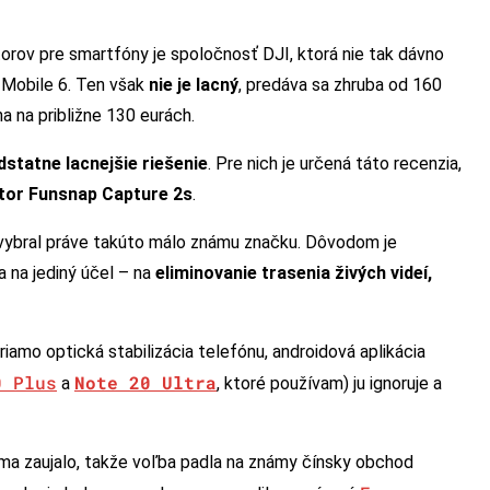
orov pre smartfóny je spoločnosť DJI, ktorá nie tak dávno
 Mobile 6. Ten však
nie je lacný
, predáva sa zhruba od 160
a na približne 130 eurách.
statne lacnejšie riešenie
. Pre nich je určená táto recenzia,
átor Funsnap Capture 2s
.
 vybral práve takúto málo známu značku. Dôvodom je
a na jediný účel – na
eliminovanie trasenia živých videí,
priamo optická stabilizácia telefónu, androidová aplikácia
0 Plus
Note 20 Ultra
a
, ktoré používam) ju ignoruje a
ma zaujalo, takže voľba padla na známy čínsky obchod