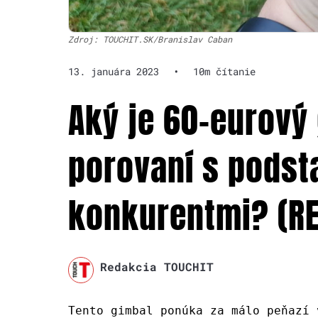
Zdroj: TOUCHIT.SK/Branislav Caban
13. januára 2023
•
10m čítanie
Aký je 60-eurový
porovaní s podst
konkurentmi? (RE
Redakcia TOUCHIT
Tento gimbal ponúka za málo peňazí 