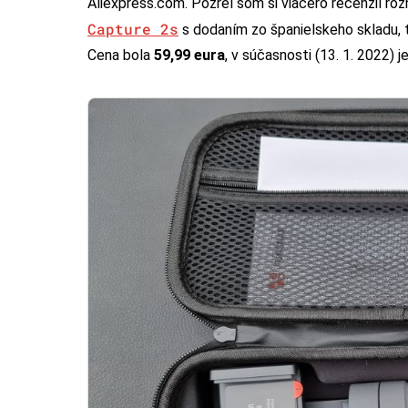
Aliexpress.com. Pozrel som si viacero recenzií r
Capture 2s
s dodaním zo španielskeho skladu,
Cena bola
59,99 eura
, v súčasnosti (13. 1. 2022) 