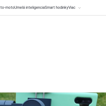
uto-moto
Umelá inteligencia
Smart hodinky
Viac
HLO BY VÁS ZAUJÍMAŤ
lačové správy
26. júla 2026
•
4m
ADÁVANIA
Galaxy Z Flip8: Skl
predstavení zostal 
Zadajte frázu pre vyhľadanie
Ondrej Macko