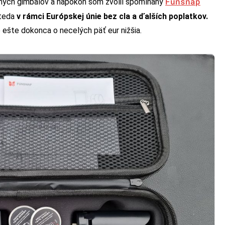
Funsnap
ôznych gimbalov a napokon som zvolil spomínaný
 teda
v rámci Európskej únie bez cla a ďalších poplatkov.
je ešte dokonca o necelých päť eur nižšia.