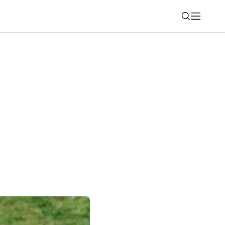
Nájsť
adací telefón, ktorý konečne dospel ale pri
v tieni