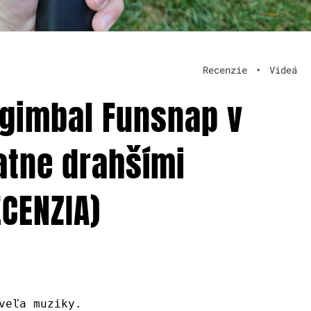
Recenzie
•
Videá
 gimbal Funsnap v
atne drahšími
CENZIA)
veľa muziky.