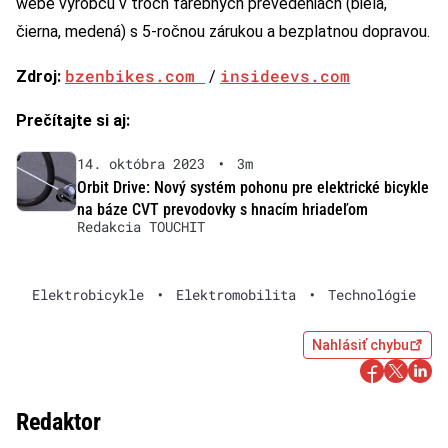
webe výrobcu v troch farebných prevedeniach (biela,
čierna, medená) s 5-ročnou zárukou a bezplatnou dopravou.
bzenbikes.com
insideevs.com
Zdroj:
/
Prečítajte si aj:
14. októbra 2023
•
3m
Orbit Drive: Nový systém pohonu pre elektrické bicykle
na báze CVT prevodovky s hnacím hriadeľom
Redakcia TOUCHIT
Elektrobicykle
•
Elektromobilita
•
Technológie
Nahlásiť chybu
Redaktor