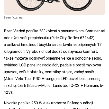
Bzen Vienna
Bzen Viedeň ponúka 28“ kolesá s pneumatikami Continental
odolnými voči prepichnutiu (Ride City Reflex 622×42)
a celková hmotnosť bicykla sa zastavila na príjemných 17
kilogramoch. Výrobca chcel dodať čo najväčší komfort,
takže môžete očakávať príjemne veľké a pohodlné sedlo,
ovládací LCD panel na riadidlách, pedále s protišmykovou
úpravou, veľké blatníky, centrálny stojan, zadný nosič
(Atran Velo Tour PRO H-cargo) a LED osvetlenie prednej
i zadnej časti (Busch+Müller Lumotec IQ-XS + Hermans 6-
12V).
Novinka ponúka 250 W elektromotor Bafang v náboji