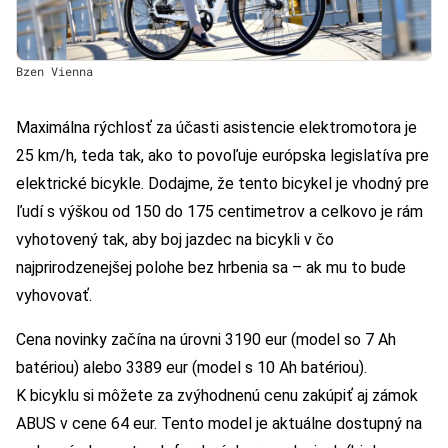
Bzen Vienna
Maximálna rýchlosť za účasti asistencie elektromotora je
25 km/h, teda tak, ako to povoľuje európska legislatíva pre
elektrické bicykle. Dodajme, že tento bicykel je vhodný pre
ľudí s výškou od 150 do 175 centimetrov a celkovo je rám
vyhotovený tak, aby boj jazdec na bicykli v čo
najprirodzenejšej polohe bez hrbenia sa – ak mu to bude
vyhovovať.
Cena novinky začína na úrovni 3190 eur (model so 7 Ah
batériou) alebo 3389 eur (model s 10 Ah batériou).
K bicyklu si môžete za zvýhodnenú cenu zakúpiť aj zámok
ABUS v cene 64 eur. Tento model je aktuálne dostupný na