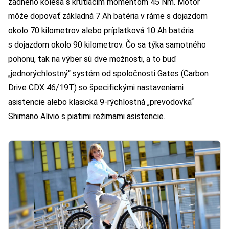
zadného kolesa s krútiacim momentom 45 Nm. Motor
môže dopovať základná 7 Ah batéria v ráme s dojazdom
okolo 70 kilometrov alebo príplatková 10 Ah batéria
s dojazdom okolo 90 kilometrov. Čo sa týka samotného
pohonu, tak na výber sú dve možnosti, a to buď
„jednorýchlostný“ systém od spoločnosti Gates (Carbon
Drive CDX 46/19T) so špecifickými nastaveniami
asistencie alebo klasická 9-rýchlostná „prevodovka“
Shimano Alivio s piatimi režimami asistencie.