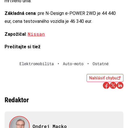
mŕtveho uhla.
Základná cena
: pre N-Design e-POWER 2WD je 44 440
eur, cena testovaného vozidla je 46 340 eur.
Nissan
Zapožičal
:
Prečítajte si tiež
Elektromobilita
•
Auto-moto
•
Ostatné
Nahlásiť chybu
Redaktor
Ondrej Macko