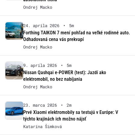
Ondrej Macko
24. apríla 2026
•
5m
Forthing TAIKON 7 mení pohľad na veľké rodinné auto.
Odhadovaná cena vás prekvapí
Ondrej Macko
9. apríla 2026
•
5m
Nissan Qashqai e-POWER (test): Jazdí ako
elektromobil, no bez nabíjania
Ondrej Macko
23. marca 2026
•
2m
Prvé Xiaomi elektromobily sa testujú v Európe: V
týchto krajinách ich možno nájsť
Katarína Šimková