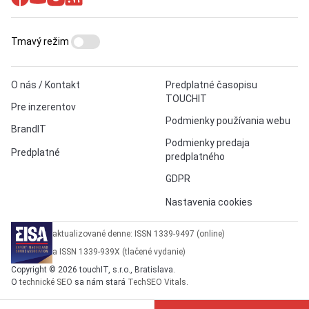
Tmavý režim
O nás / Kontakt
Predplatné časopisu
TOUCHIT
Pre inzerentov
Podmienky používania webu
BrandIT
Podmienky predaja
Predplatné
predplatného
GDPR
Nastavenia cookies
aktualizované denne: ISSN 1339-9497 (online)
a ISSN 1339-939X (tlačené vydanie)
Copyright © 2026 touchIT, s.r.o., Bratislava.
O
technické SEO
sa nám stará
TechSEO Vitals
.