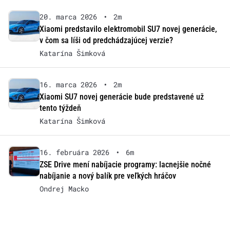
20. marca 2026
•
2m
Xiaomi predstavilo elektromobil SU7 novej generácie,
v čom sa líši od predchádzajúcej verzie?
Katarína Šimková
16. marca 2026
•
2m
Xiaomi SU7 novej generácie bude predstavené už
tento týždeň
Katarína Šimková
16. februára 2026
•
6m
ZSE Drive mení nabíjacie programy: lacnejšie nočné
nabíjanie a nový balík pre veľkých hráčov
Ondrej Macko