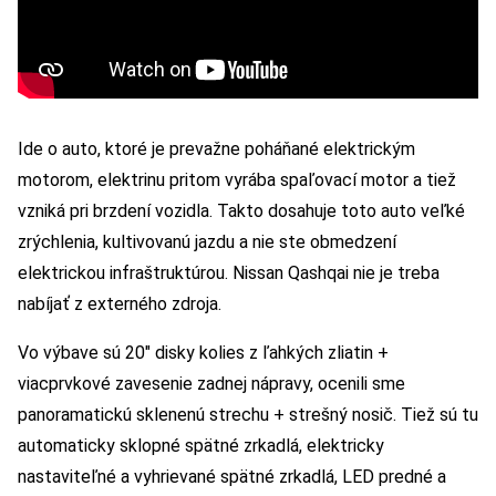
Ide o auto, ktoré je prevažne poháňané elektrickým
motorom, elektrinu pritom vyrába spaľovací motor a tiež
vzniká pri brzdení vozidla. Takto dosahuje toto auto veľké
zrýchlenia, kultivovanú jazdu a nie ste obmedzení
elektrickou infraštruktúrou. Nissan Qashqai nie je treba
nabíjať z externého zdroja.
Vo výbave sú 20″ disky kolies z ľahkých zliatin +
viacprvkové zavesenie zadnej nápravy, ocenili sme
panoramatickú sklenenú strechu + strešný nosič. Tiež sú tu
automaticky sklopné spätné zrkadlá, elektricky
nastaviteľné a vyhrievané spätné zrkadlá, LED predné a