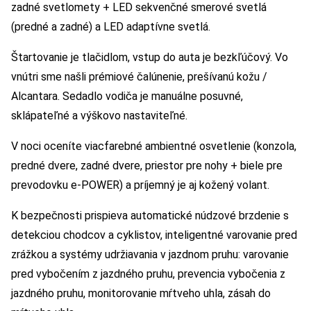
zadné svetlomety + LED sekvenčné smerové svetlá
(predné a zadné) a LED adaptívne svetlá.
Štartovanie je tlačidlom, vstup do auta je bezkľúčový. Vo
vnútri sme našli prémiové čalúnenie, prešívanú kožu /
Alcantara. Sedadlo vodiča je manuálne posuvné,
sklápateľné a výškovo nastaviteľné.
V noci oceníte viacfarebné ambientné osvetlenie (konzola,
predné dvere, zadné dvere, priestor pre nohy + biele pre
prevodovku e-POWER) a príjemný je aj kožený volant.
K bezpečnosti prispieva automatické núdzové brzdenie s
detekciou chodcov a cyklistov, inteligentné varovanie pred
zrážkou a systémy udržiavania v jazdnom pruhu: varovanie
pred vybočením z jazdného pruhu, prevencia vybočenia z
jazdného pruhu, monitorovanie mŕtveho uhla, zásah do