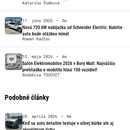
Katarína Šimková
11. júna 2026
•
3m
Nová 720 kW nabíjačka od Schneider Electric: Nabitie
auta bude otázkou minút
Roman Kadlec
15. mája 2026
•
4m
Salón Elektromobilov 2026 v Bory Mall: Najväčšia
prehliadka e-mobility hlási 100 vozidiel!
Redakcia TOUCHIT
Podobné články
28. apríla 2026
•
4m
Keď sa auto detailne testuje v silnej búrke ale aj
absolútnom tichu