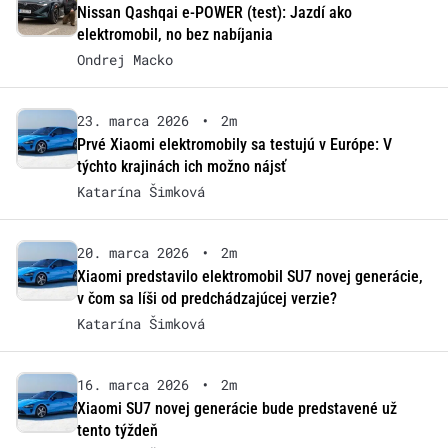
Nissan Qashqai e-POWER (test): Jazdí ako
elektromobil, no bez nabíjania
Ondrej Macko
23. marca 2026
•
2m
Prvé Xiaomi elektromobily sa testujú v Európe: V
týchto krajinách ich možno nájsť
Katarína Šimková
20. marca 2026
•
2m
Xiaomi predstavilo elektromobil SU7 novej generácie,
v čom sa líši od predchádzajúcej verzie?
Katarína Šimková
16. marca 2026
•
2m
Xiaomi SU7 novej generácie bude predstavené už
tento týždeň