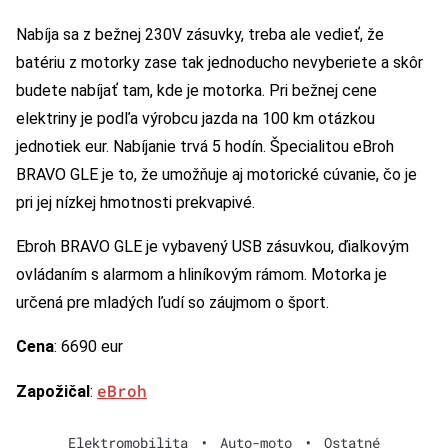
Nabíja sa z bežnej 230V zásuvky, treba ale vedieť, že
batériu z motorky zase tak jednoducho nevyberiete a skôr
budete nabíjať tam, kde je motorka. Pri bežnej cene
elektriny je podľa výrobcu jazda na 100 km otázkou
jednotiek eur. Nabíjanie trvá 5 hodín. Špecialitou eBroh
BRAVO GLE je to, že umožňuje aj motorické cúvanie, čo je
pri jej nízkej hmotnosti prekvapivé.
Ebroh BRAVO GLE je vybavený USB zásuvkou, ďialkovým
ovládaním s alarmom a hliníkovým rámom. Motorka je
určená pre mladých ľudí so záujmom o šport.
Cena
: 6690 eur
eBroh
Zapožičal
:
Elektromobilita
•
Auto-moto
•
Ostatné