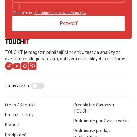
Súhlasím so
zásadami spracovaním údajov
.
Potvrdiť
TOUCHIT je magazín prinášajúci novinky, testy a analýzy zo
sveta technológií, hardvéru, softvéru či mobilných operátorov.
Tmavý režim
O nás / Kontakt
Predplatné časopisu
TOUCHIT
Pre inzerentov
Podmienky používania webu
BrandIT
Podmienky predaja
Predplatné
predplatného