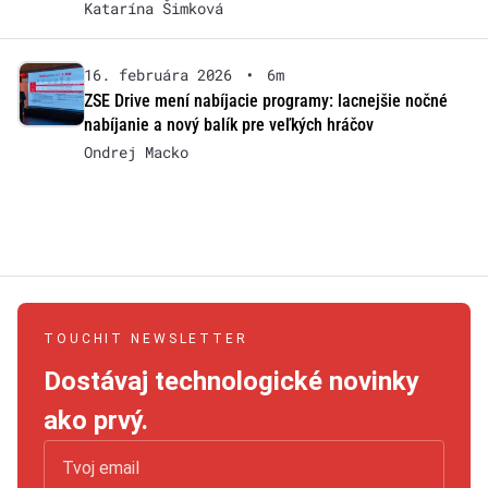
Katarína Šimková
16. februára 2026
•
6m
ZSE Drive mení nabíjacie programy: lacnejšie nočné
nabíjanie a nový balík pre veľkých hráčov
Ondrej Macko
TOUCHIT NEWSLETTER
Dostávaj technologické novinky
ako prvý.