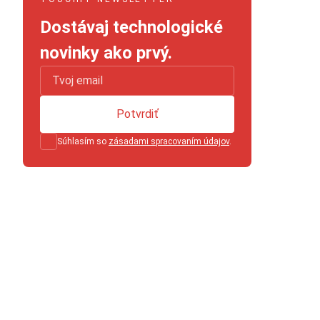
Dostávaj technologické
novinky ako prvý.
Potvrdiť
Súhlasím so
zásadami spracovaním údajov
.