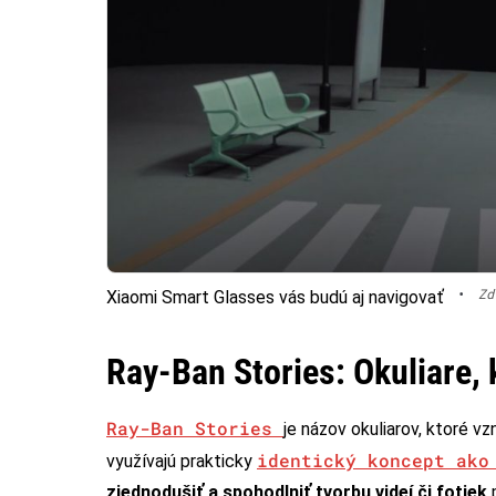
•
Zd
Xiaomi Smart Glasses vás budú aj navigovať
Ray-Ban Stories: Okuliare,
Ray-Ban Stories
je názov okuliarov, ktoré v
identický koncept ako
využívajú prakticky
zjednodušiť a spohodlniť tvorbu videí či fotiek