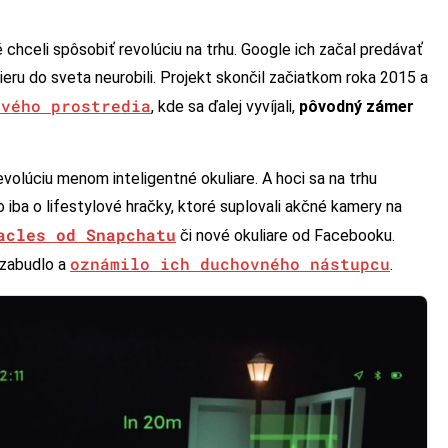
ré chceli spôsobiť revolúciu na trhu. Google ich začal predávať
dieru do sveta neurobili. Projekt skončil začiatkom roka 2015 a
ového prostredia
, kde sa ďalej vyvíjali,
pôvodný zámer
revolúciu menom inteligentné okuliare. A hoci sa na trhu
 iba o lifestylové hračky, ktoré suplovali akčné kamery na
acles od Snapchatu
či nové okuliare od Facebooku.
oznámilo ich duchovného nástupcu
ezabudlo a
.