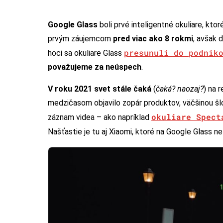
Google Glass
boli prvé inteligentné okuliare, kto
prvým záujemcom
pred viac ako 8 rokmi
, avšak 
presunuli do podnik
hoci sa okuliare Glass
považujeme za neúspech
.
V roku 2021 svet stále čaká
(
čaká? naozaj?
) na 
medzičasom objavilo zopár produktov, väčšinou šlo
okuliare Spect
záznam videa – ako napríklad
Našťastie je tu aj Xiaomi, ktoré na Google Glass n