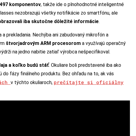
 497 komponentov
, takže ide o plnohodnotné inteligentné
 Glasses nezobrazujú všetky notifikácie zo smartfónu, ale
obrazovali iba skutočne dôležité informácie
.
a a prekladania. Nechýba ani zabudovaný mikrofón a
ným
štvorjadrovým ARM procesorom
a využívajú operačný
výdrži na jedno nabitie zatiaľ výrobca nešpecifikoval.
aja a koľko budú stáť
. Okuliare boli predstavené iba ako
 do fázy finálneho produktu. Bez ohľadu na to, ak vás
iách
prečítajte si oficiálny
v týchto okuliaroch,