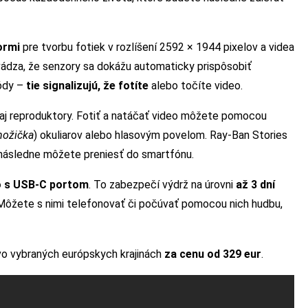
ormi
pre tvorbu fotiek v rozlíšení 2592 × 1944 pixelov a videa
vádza, že senzory sa dokážu automaticky prispôsobiť
iódy –
tie signalizujú, že fotíte
alebo točíte video.
 aj reproduktory. Fotiť a natáčať video môžete pomocou
nožička
) okuliarov alebo hlasovým povelom. Ray-Ban Stories
i následne môžete preniesť do smartfónu.
o s USB-C portom
. To zabezpečí výdrž na úrovni
až 3 dní
 Môžete s nimi telefonovať či počúvať pomocou nich hudbu,
vo vybraných európskych krajinách
za cenu od 329 eur
.