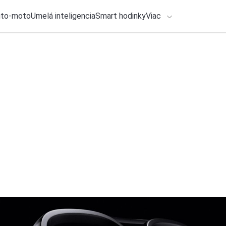
uto-moto
Umelá inteligencia
Smart hodinky
Viac
HLO BY VÁS ZAUJÍMAŤ
lačové správy
30. júla 2026
•
3m
ADÁVANIA
Nový Mercedes-Ben
hybrid. Ponúkne d
Zadajte frázu pre vyhľadanie
Ondrej Macko