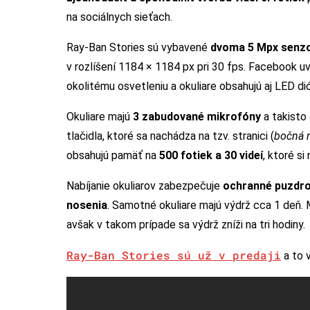
na sociálnych sieťach.
Ray-Ban Stories sú vybavené
dvoma 5 Mpx senz
v rozlíšení 1184 × 1184 px pri 30 fps. Facebook u
okolitému osvetleniu a okuliare obsahujú aj LED d
Okuliare majú
3 zabudované mikrofóny
a takisto
tlačidla, ktoré sa nachádza na tzv. stranici (
bočná 
obsahujú pamäť na
500 fotiek a 30 videí
, ktoré s
Nabíjanie okuliarov zabezpečuje
ochranné puzdr
nosenia
. Samotné okuliare majú výdrž cca 1 deň.
avšak v takom prípade sa výdrž zníži na tri hodiny.
Ray-Ban Stories sú už v predaji
a to 