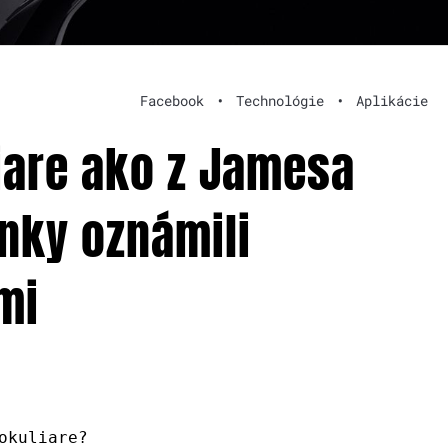
Facebook
•
Technológie
•
Aplikácie
liare ako z Jamesa
inky oznámili
mi
okuliare?