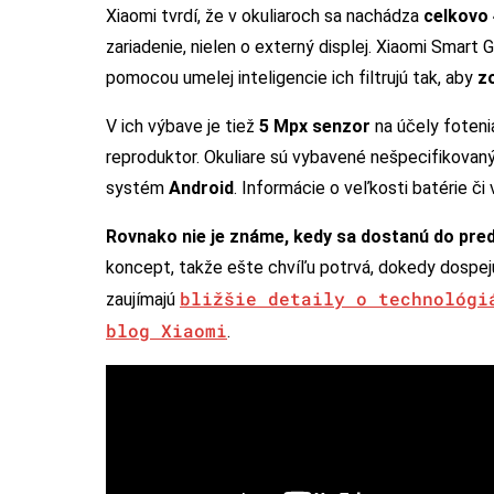
Xiaomi tvrdí, že v okuliaroch sa nachádza
celkovo
zariadenie, nielen o externý displej. Xiaomi Smart
pomocou umelej inteligencie ich filtrujú tak, aby
z
V ich výbave je tiež
5 Mpx senzor
na účely foteni
reproduktor. Okuliare sú vybavené nešpecifikova
systém
Android
. Informácie o veľkosti batérie či 
Rovnako nie je známe, kedy sa dostanú do pred
koncept, takže ešte chvíľu potrvá, dokedy dospejú
bližšie detaily o technológ
zaujímajú
blog Xiaomi
.