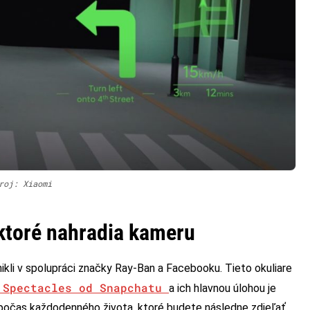
roj: Xiaomi
 ktoré nahradia kameru
znikli v spolupráci značky Ray-Ban a Facebooku. Tieto okuliare
 Spectacles od Snapchatu
a ich hlavnou úlohou je
počas každodenného života, ktoré budete následne zdieľať