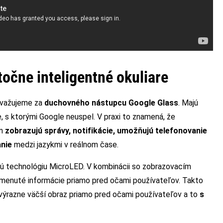
očne inteligentné okuliare
považujeme za
duchovného nástupcu Google Glass
. Majú
, s ktorými Google neuspel. V praxi to znamená, že
ám
zobrazujú správy, notifikácie, umožňujú telefonovanie
anie
medzi jazykmi v reálnom čase.
jú technológiu MicroLED. V kombinácii so zobrazovacím
omenuté informácie priamo pred očami používateľov. Takto
výrazne väčší obraz priamo pred očami používateľov a to
s