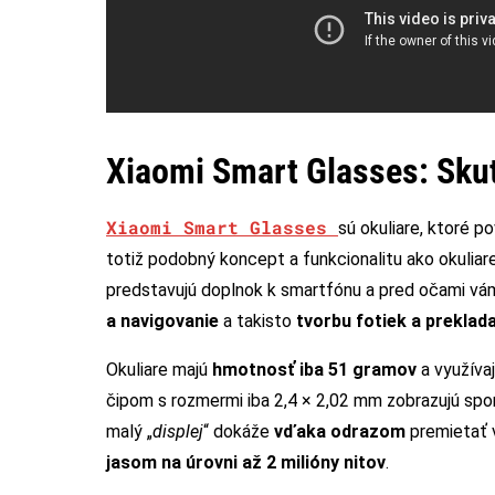
Xiaomi Smart Glasses: Skut
Xiaomi Smart Glasses
sú okuliare, ktoré 
totiž podobný koncept a funkcionalitu ako okuliare
predstavujú doplnok k smartfónu a pred očami v
a navigovanie
a takisto
tvorbu fotiek a preklad
Okuliare majú
hmotnosť iba 51 gramov
a využíva
čipom s rozmermi iba 2,4 × 2,02 mm zobrazujú sp
malý „
displej
“ dokáže
vďaka odrazom
premietať 
jasom na úrovni až 2 milióny nitov
.