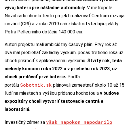
vývoj batérií pre nákladné automobily
. V metropole
Novohradu chcelo tento projekt realizovať Centrum rozvoja
inovácií (CRI) a v roku 2019 naň získali od vtedajšej vlády
Petra Pellegriniho dotáciu 140 000 eur.
Autori projektu mali ambiciózny časový plán. Prvý rok až
dva mal prebiehať základný výskum, počas tretieho roka už
chceli prikročiť k aplikovanému výskumu.
Štvrtý rok, teda
niekedy koncom roka 2022 a v priebehu rok 2023, už
chceli predávať prvé batérie.
Podľa
Sobotnik.sk
portálu
plánovali zamestnať okolo 10 až 15
ľudí na miestach s vyššou pridanou hodnotou a
v budove
expozitúry chceli vytvoriť testovacie centrá a
laboratóriá
.
však napokon nepodarilo
Investičný zámer sa