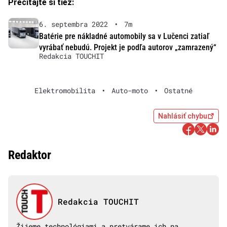
Prečítajte si tiež:
6. septembra 2022
•
7m
Batérie pre nákladné automobily sa v Lučenci zatiaľ
vyrábať nebudú. Projekt je podľa autorov „zamrazený“
Redakcia TOUCHIT
Elektromobilita
•
Auto-moto
•
Ostatné
Nahlásiť chybu
Redaktor
Redakcia TOUCHIT
Žijeme technológiami a pretvárame ich na