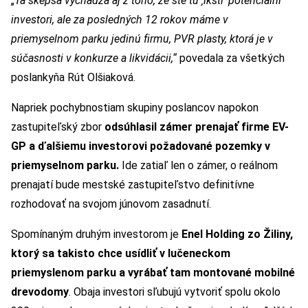
„
Tá skepsa vychádza aj z toho, že ste tu ‚ikstí‘ potenciálni
investori, ale za posledných 12 rokov máme v
priemyselnom parku jedinú firmu, PVR plasty, ktorá je v
súčasnosti v konkurze a likvidácii,“
povedala za všetkých
poslankyňa Rút Olšiaková.
Napriek pochybnostiam skupiny poslancov napokon
zastupiteľský zbor
odsúhlasil zámer prenajať firme EV-
GP a ďalšiemu investorovi požadované pozemky v
priemyselnom parku.
Ide zatiaľ len o zámer, o reálnom
prenajatí bude mestské zastupiteľstvo definitívne
rozhodovať na svojom júnovom zasadnutí.
Spomínaným druhým investorom je
Enel Holding zo Žiliny,
ktorý sa takisto chce usídliť v lučeneckom
priemyslenom parku a vyrábať tam montované mobilné
drevodomy
. Obaja investori sľubujú vytvoriť spolu okolo