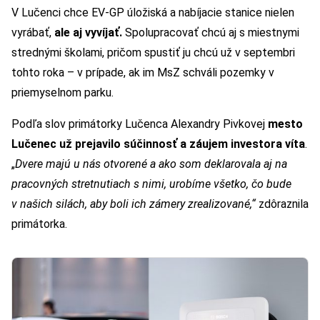
V Lučenci chce EV-GP úložiská a nabíjacie stanice nielen
vyrábať,
ale aj vyvíjať.
Spolupracovať chcú aj s miestnymi
strednými školami, pričom spustiť ju chcú už v septembri
tohto roka – v prípade, ak im MsZ schváli pozemky v
priemyselnom parku.
Podľa slov primátorky Lučenca Alexandry Pivkovej
mesto
Lučenec už prejavilo súčinnosť a záujem investora víta
.
„
Dvere majú u nás otvorené a ako som deklarovala aj na
pracovných stretnutiach s nimi, urobíme všetko, čo bude
v našich silách, aby boli ich zámery zrealizované,“
zdôraznila
primátorka.