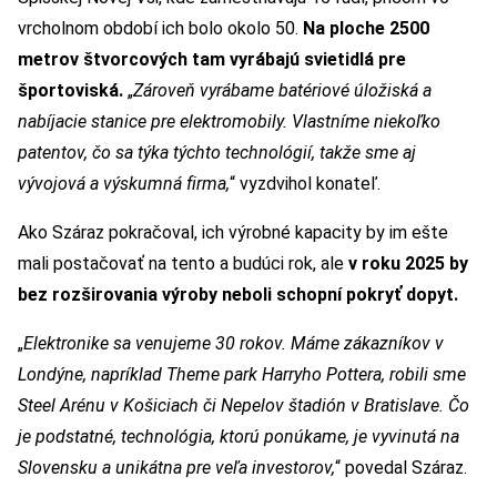
vrcholnom období ich bolo okolo 50.
N
a ploche 2500
metrov štvorcových
tam
vyrábajú svietidlá pre
športoviská.
„
Zároveň vyrábame batériové úložiská a
nabíjacie stanice pre elektromobily. Vlastníme niekoľko
patentov, čo sa týka týchto technológií, takže sme aj
vývojová a výskumná firma,
“ vyzdvihol konateľ.
Ako Száraz pokračoval, ich výrobné kapacity by im ešte
mali postačovať na tento a budúci rok, ale
v roku 2025 by
bez rozširovania výroby neboli schopní pokryť dopyt.
„
Elektronike sa venujeme 30 rokov. Máme zákazníkov v
Londýne, napríklad Theme park Harryho Pottera, robili sme
Steel Arénu v Košiciach či Nepelov štadión v Bratislave. Čo
je podstatné, technológia, ktorú ponúkame, je vyvinutá na
Slovensku a unikátna pre veľa investorov,
“ povedal Száraz.