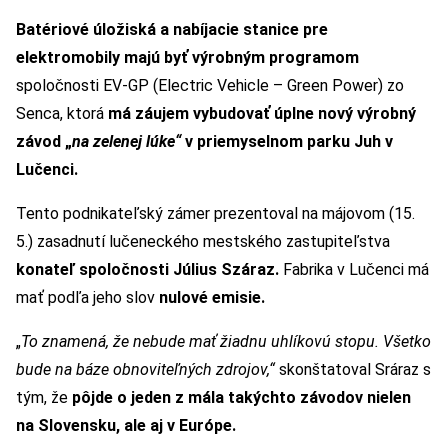
Batériové úložiská a nabíjacie stanice pre
elektromobily majú byť výrobným programom
spoločnosti EV-GP (Electric Vehicle – Green Power) zo
Senca, ktorá
má záujem vybudovať úplne nový výrobný
závod „
na zelenej lúke“
v priemyselnom parku Juh v
Lučenci.
Tento podnikateľský zámer prezentoval na májovom (15.
5.) zasadnutí lučeneckého mestského zastupiteľstva
konateľ spoločnosti
Július Száraz.
Fabrika v Lučenci má
mať podľa jeho slov
nulové emisie.
„
To znamená, že nebude mať žiadnu uhlíkovú stopu. Všetko
bude na báze obnoviteľných zdrojov,“
skonštatoval Sráraz s
tým, že
pôjde o jeden z mála takýchto závodov nielen
na Slovensku, ale aj v Európe.