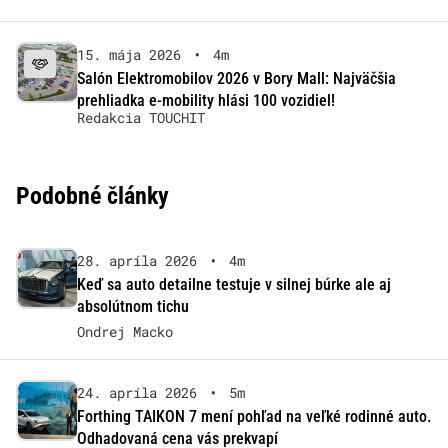
15. mája 2026
•
4m
Salón Elektromobilov 2026 v Bory Mall: Najväčšia
prehliadka e-mobility hlási 100 vozidiel!
Redakcia TOUCHIT
Podobné články
28. apríla 2026
•
4m
Keď sa auto detailne testuje v silnej búrke ale aj
absolútnom tichu
Ondrej Macko
24. apríla 2026
•
5m
Forthing TAIKON 7 mení pohľad na veľké rodinné auto.
Odhadovaná cena vás prekvapí