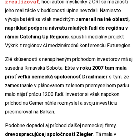
zrealizovať
, hoci autori myšlienky z CRI sa možnosti
jeho realizácie v budúcnosti úplne nevzdali. Namiesto
vývoja batérií sa však medzitým z
amerali na iné oblasti,
napríklad podporu návratu mladých ľudí do regiónu v
rámci Catching Up Regions
, spustili mediálny projekt
Výkrik z regiónov či medzinárodnú konferenciu Futuregion.
Zlé skúsenosti s nenaplneným príchodom investorov má aj
susedná Rimavská Sobota. Ešte
v roku 2007 tam mala
prísť veľká nemecká spoločnosť Draxlmaier
s tým, že
zamestnanie v plánovanom zelenom priemyselnom parku
malo nájsť prácu 1200 ľudí. Investor si však napokon
príchod na Gemer náhle rozmyslel a svoju investíciu
presmeroval na Balkán.
Podobne dopadol aj príchod ďalšej nemeckej firmy,
drevospracujúcej spoločnosti Ziegler
. Tá mala v