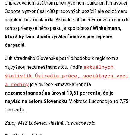
pripravovanom štátnom priemyselnom parku pri Rimavskej
Sobote vytvoriť asi 430 pracovných pozícií, ale od zámeru
napokon tiež odskočila. Aktuálne ohláseným investorom do
tohto priemyselného parku je spoločnosť
Winkelmann,
ktorá by tam chcela vyrábať nádrže pre tepelné
čerpadlá.
Juh stredného Slovenska patrí dlhodobo k regiónom s
aktuálnych
najvyššou nezamestnanosťou. Podľa
štatistík Ústredia práce, sociálnych vecí
a rodiny
je v okrese Rimavská Sobota
nezamestnanosť na úrovni 13,61 percenta, čo je
najviac na celom Slovensku
. V okrese Lučenec je to 7,75
percenta.
Zdroj: MsZ Lučenec, vlastné
;
ilustračné foto