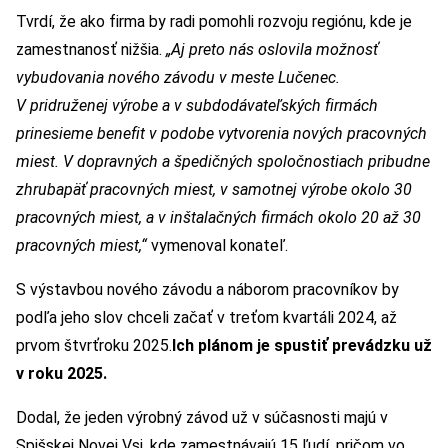
Tvrdí, že ako firma by radi pomohli rozvoju regiónu, kde je
zamestnanosť nižšia.
„Aj preto nás oslovila možnosť
vybudovania nového závodu v meste Lučenec.
V pridruženej výrobe a v subdodávateľských firmách
prinesieme benefit v podobe vytvorenia nových pracovných
miest. V dopravných a špedičných spoločnostiach pribudne
zhruba
päť
pracovných miest, v samotnej výrobe okolo 30
pracovných miest, a v inštalačných firmách
okolo
20
až
30
pracovných miest,“
vymenoval konateľ.
S výstavbou nového závodu a náborom pracovníkov by
podľa jeho slov chceli začať v treťom kvartáli 2024, až
prvom štvrťroku 2025.
Ich plánom je spustiť prevádzku už
v roku 2025.
Dodal, že jeden výrobný závod už v súčasnosti majú v
Spišskej Novej Vsi, kde zamestnávajú 15 ľudí, pričom vo