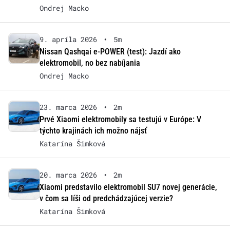
Ondrej Macko
9. apríla 2026
•
5m
Nissan Qashqai e-POWER (test): Jazdí ako
elektromobil, no bez nabíjania
Ondrej Macko
23. marca 2026
•
2m
Prvé Xiaomi elektromobily sa testujú v Európe: V
týchto krajinách ich možno nájsť
Katarína Šimková
20. marca 2026
•
2m
Xiaomi predstavilo elektromobil SU7 novej generácie,
v čom sa líši od predchádzajúcej verzie?
Katarína Šimková