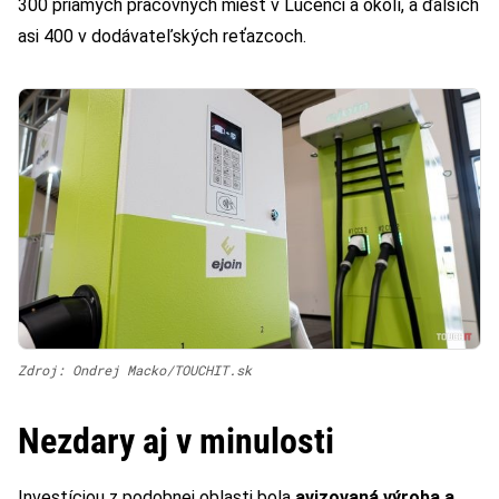
300 priamych pracovných miest v Lučenci a okolí, a ďalších
asi 400 v dodávateľských reťazcoch.
Zdroj: Ondrej Macko/TOUCHIT.sk
Nezdary aj v minulosti
Investíciou z podobnej oblasti bola
avizovaná výroba a