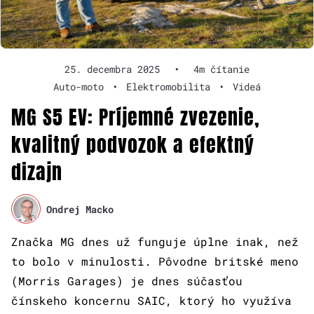
25. decembra 2025
•
4m čítanie
Auto-moto
•
Elektromobilita
•
Videá
MG S5 EV: Príjemné zvezenie,
kvalitný podvozok a efektný
dizajn
Ondrej Macko
Značka MG dnes už funguje úplne inak, než
to bolo v minulosti. Pôvodne britské meno
(Morris Garages) je dnes súčasťou
čínskeho koncernu SAIC, ktorý ho využíva