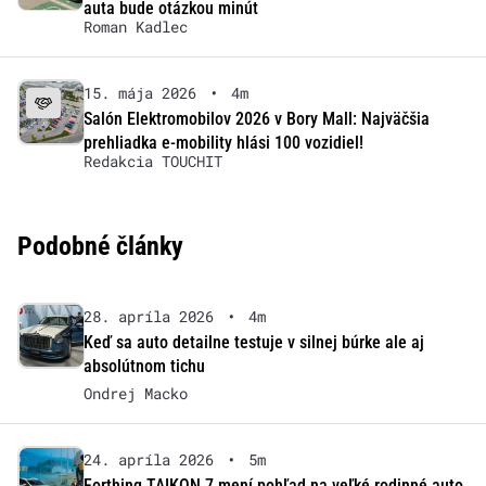
auta bude otázkou minút
Roman Kadlec
15. mája 2026
•
4m
Salón Elektromobilov 2026 v Bory Mall: Najväčšia
prehliadka e-mobility hlási 100 vozidiel!
Redakcia TOUCHIT
Podobné články
28. apríla 2026
•
4m
Keď sa auto detailne testuje v silnej búrke ale aj
absolútnom tichu
Ondrej Macko
24. apríla 2026
•
5m
Forthing TAIKON 7 mení pohľad na veľké rodinné auto.