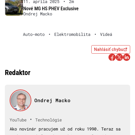
11. apríla 2025
•
2m
Nové MG HS PHEV Exclusive
Ondrej Macko
Auto-moto
•
Elektromobilita
•
Videá
Nahlásiť chybu
Redaktor
Ondrej Macko
•
YouTube
Technológie
Ako novinár pracujem už od roku 1990. Teraz sa