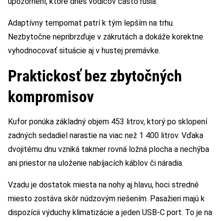
upozornení, ktoré dnes vodičov často rušia.
Adaptívny tempomat patrí k tým lepším na trhu.
Nezbytočne nepribrzďuje v zákrutách a dokáže korektne
vyhodnocovať situácie aj v hustej premávke.
Praktickosť bez zbytočných
kompromisov
Kufor ponúka základný objem 453 litrov, ktorý po sklopení
zadných sedadiel narastie na viac než 1 400 litrov. Vďaka
dvojitému dnu vzniká takmer rovná ložná plocha a nechýba
ani priestor na uloženie nabíjacích káblov či náradia.
Vzadu je dostatok miesta na nohy aj hlavu, hoci stredné
miesto zostáva skôr núdzovým riešením. Pasažieri majú k
dispozícii výduchy klimatizácie a jeden USB-C port. To je na