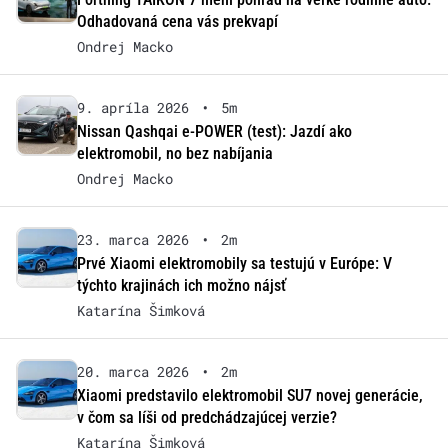
Odhadovaná cena vás prekvapí
Ondrej Macko
9. apríla 2026
•
5m
Nissan Qashqai e-POWER (test): Jazdí ako
elektromobil, no bez nabíjania
Ondrej Macko
23. marca 2026
•
2m
Prvé Xiaomi elektromobily sa testujú v Európe: V
týchto krajinách ich možno nájsť
Katarína Šimková
20. marca 2026
•
2m
Xiaomi predstavilo elektromobil SU7 novej generácie,
v čom sa líši od predchádzajúcej verzie?
Katarína Šimková