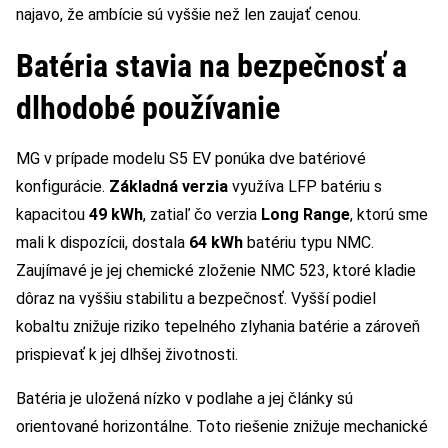
najavo, že ambície sú vyššie než len zaujať cenou.
Batéria stavia na bezpečnosť a
dlhodobé používanie
MG v prípade modelu S5 EV ponúka dve batériové
konfigurácie.
Základná verzia
využíva LFP batériu s
kapacitou
49 kWh
, zatiaľ čo verzia
Long Range
, ktorú sme
mali k dispozícii, dostala
64 kWh
batériu typu NMC.
Zaujímavé je jej chemické zloženie NMC 523, ktoré kladie
dôraz na vyššiu stabilitu a bezpečnosť. Vyšší podiel
kobaltu znižuje riziko tepelného zlyhania batérie a zároveň
prispievať k jej dlhšej životnosti.
Batéria je uložená nízko v podlahe a jej články sú
orientované horizontálne. Toto riešenie znižuje mechanické