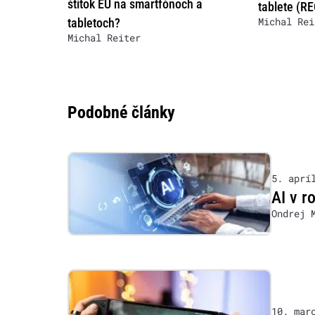
štítok EÚ na smartfónoch a
tablete (R
Michal Rei
tabletoch?
Michal Reiter
Podobné články
5. aprí
AI v r
Ondrej 
10. mar