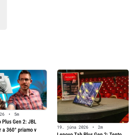
a
26
•
5m
 Plus Gen 2: JBL
19. júna 2026
•
2m
r a 360° priamo v
Lenovo Tab Plus Gen 2: Tento