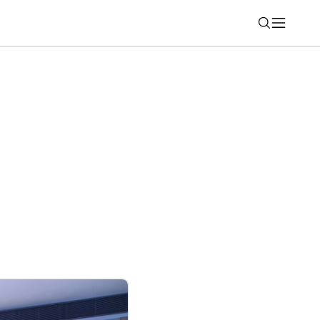
Nájsť
hadlá, ktoré v ušiach ani len nepocítite