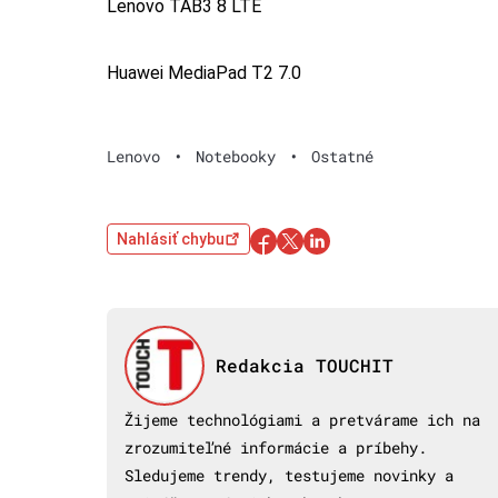
Lenovo TAB3 8 LTE
Huawei MediaPad T2 7.0
Lenovo
•
Notebooky
•
Ostatné
Nahlásiť chybu
Redakcia TOUCHIT
Žijeme technológiami a pretvárame ich na
zrozumiteľné informácie a príbehy.
Sledujeme trendy, testujeme novinky a