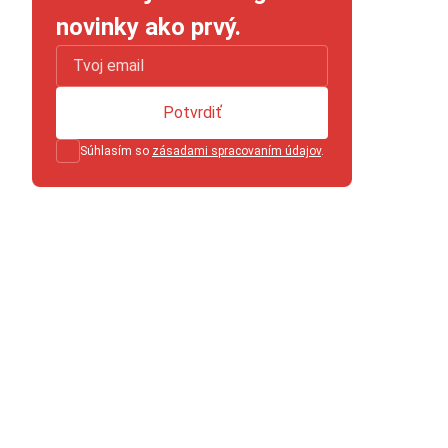
novinky ako prvý.
Potvrdiť
Súhlasím so
zásadami spracovaním údajov
.