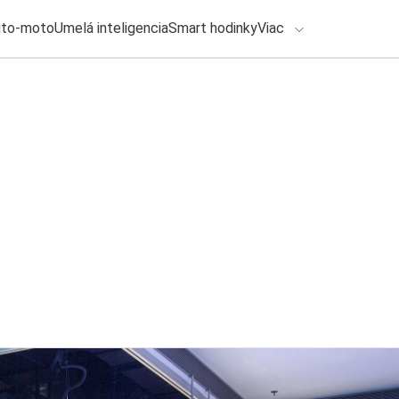
uto-moto
Umelá inteligencia
Smart hodinky
Viac
HLO BY VÁS ZAUJÍMAŤ
Recenzia
lačové správy
3. augusta 2026
•
7m
ADÁVANIA
Xiaomi Buds 6: Slúc
(RECENZIA)
Zadajte frázu pre vyhľadanie
Katarína Šimková