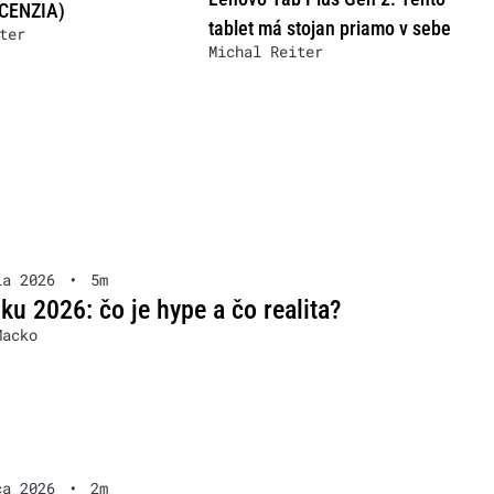
ECENZIA)
tablet má stojan priamo v sebe
ter
Michal Reiter
la 2026
•
5m
oku 2026: čo je hype a čo realita?
Macko
ca 2026
•
2m