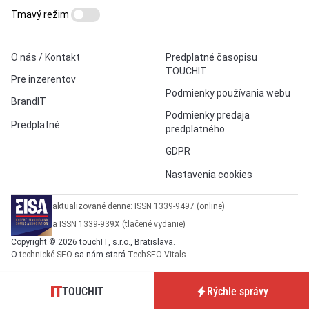
Tmavý režim
O nás / Kontakt
Predplatné časopisu
TOUCHIT
Pre inzerentov
Podmienky používania webu
BrandIT
Podmienky predaja
Predplatné
predplatného
GDPR
Nastavenia cookies
aktualizované denne: ISSN 1339-9497 (online)
a ISSN 1339-939X (tlačené vydanie)
Copyright © 2026 touchIT, s.r.o., Bratislava.
O
technické SEO
sa nám stará
TechSEO Vitals
.
TOUCHIT
Rýchle správy