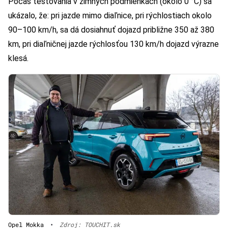
Počas testovania v zimných podmienkach (okolo 0 °C) sa
ukázalo, že: pri jazde mimo diaľnice, pri rýchlostiach okolo
90–100 km/h, sa dá dosiahnuť dojazd približne 350 až 380
km, pri diaľničnej jazde rýchlosťou 130 km/h dojazd výrazne
klesá.
Opel Mokka
•
Zdroj: TOUCHIT.sk