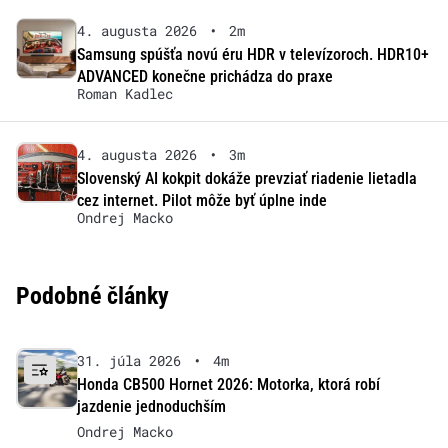
4. augusta 2026
•
2m
Samsung spúšťa novú éru HDR v televízoroch. HDR10+
ADVANCED konečne prichádza do praxe
Roman Kadlec
4. augusta 2026
•
3m
Slovenský AI kokpit dokáže prevziať riadenie lietadla
cez internet. Pilot môže byť úplne inde
Ondrej Macko
Podobné články
31. júla 2026
•
4m
Honda CB500 Hornet 2026: Motorka, ktorá robí
jazdenie jednoduchším
Ondrej Macko