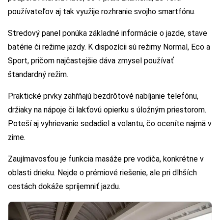
používateľov aj tak využije rozhranie svojho smartfónu.
Stredový panel ponúka základné informácie o jazde, stave
batérie či režime jazdy. K dispozícii sú režimy Normal, Eco a
Sport, pričom najčastejšie dáva zmysel používať
štandardný režim.
Praktické prvky zahŕňajú bezdrôtové nabíjanie telefónu,
držiaky na nápoje či lakťovú opierku s úložným priestorom.
Poteší aj vyhrievanie sedadiel a volantu, čo oceníte najmä v
zime.
Zaujímavosťou je funkcia masáže pre vodiča, konkrétne v
oblasti drieku. Nejde o prémiové riešenie, ale pri dlhších
cestách dokáže spríjemniť jazdu.