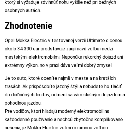
ktorý si vyžaduje zdvihnúť nohu vyššie než pri bežných
osobných autách.
Zhodnotenie
Opel Mokka Electric v testovanej verzii Ultimate s cenou
okolo 34 390 eur predstavuje zaujímavú voľbu medzi
mestskými elektromobilmi. Neponúka rekordný dojazd ani
extrémny výkon, no v praxi dáva veľmi dobrý zmysel.
Je to auto, ktoré oceníte najmä v meste a na kratších
trasách. Ak prispôsobíte jazdný štýl a nebudete ho tlačiť
do diaľničných limitov, odmení sa vám slušným dojazdom a
pohodlnou jazdou.
Pre vodičov, ktorí hľadajú moderný elektromobil na
každodenné používanie a nechcú zbytočne komplikované
riešenia, je Mokka Electric veľmi rozumnou voľbou.