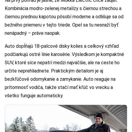
Na prvý pohľad je jasné, že Mokka Electric chce zaujať.
Kombinácia modro-zelenej metalízy s čiernou strechou a
čiernou prednou kapotou pôsobí moderne a odlišuje sa od
bežného priemeru v tejto triede. Opel sa tu nesnaží byť
nenápadný – práve naopak.
Auto dopĺňajú 18-palcové disky kolies a celkový vzhľad
podčiarkujú ostré línie karosérie. Výsledkom je kompaktné
SUV, ktoré síce nepatrí medzi najväčšie, ale na ceste ho
určite neprehliadnete. Praktickým detailom je aj
bezkľúčové odomykanie a zamykanie. Auto reaguje na
prítomnosť vodiča, takže stačí mať kľúč vo vrecku a
všetko funguje automaticky.