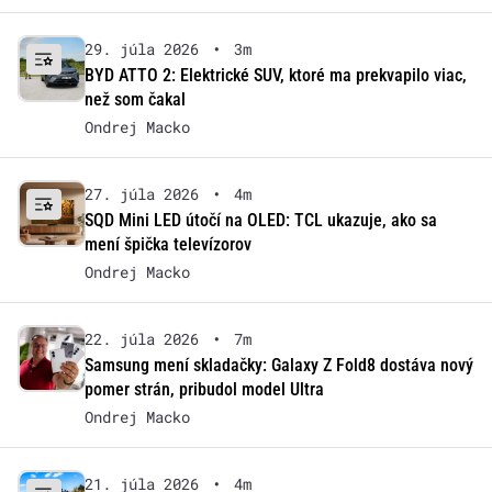
29. júla 2026
•
3m
BYD ATTO 2: Elektrické SUV, ktoré ma prekvapilo viac,
než som čakal
Ondrej Macko
27. júla 2026
•
4m
SQD Mini LED útočí na OLED: TCL ukazuje, ako sa
mení špička televízorov
Ondrej Macko
22. júla 2026
•
7m
Samsung mení skladačky: Galaxy Z Fold8 dostáva nový
pomer strán, pribudol model Ultra
Ondrej Macko
21. júla 2026
•
4m