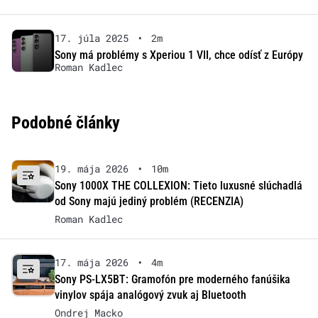
17. júla 2025
•
2m
Sony má problémy s Xperiou 1 VII, chce odísť z Európy
Roman Kadlec
Podobné články
19. mája 2026
•
10m
Sony 1000X THE COLLEXION: Tieto luxusné slúchadlá
od Sony majú jediný problém (RECENZIA)
Roman Kadlec
17. mája 2026
•
4m
Sony PS-LX5BT: Gramofón pre moderného fanúšika
vinylov spája analógový zvuk aj Bluetooth
Ondrej Macko