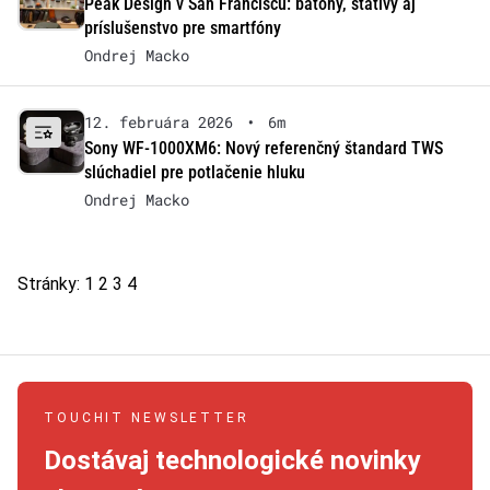
Peak Design v San Franciscu: batohy, statívy aj
príslušenstvo pre smartfóny
Ondrej Macko
12. februára 2026
•
6m
Sony WF-1000XM6: Nový referenčný štandard TWS
slúchadiel pre potlačenie hluku
Ondrej Macko
Stránky:
1
2
3
4
TOUCHIT NEWSLETTER
Dostávaj technologické novinky