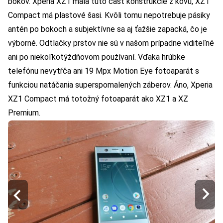
bokov. Xperia XZ1 mala túto časť konštrukcie z kovu, XZ1
Compact má plastové šasi. Kvôli tomu nepotrebuje pásiky
antén po bokoch a subjektívne sa aj ťažšie zapacká, čo je
výborné. Odtlačky prstov nie sú v našom prípadne viditeľné
ani po niekoľkotýždňovom používaní. Vďaka hrúbke
telefónu nevytŕča ani
19 Mpx Motion Eye fotoaparát s
funkciou natáčania superspomalených záberov
. Áno, Xperia
XZ1 Compact má totožný fotoaparát ako XZ1 a XZ
Premium.