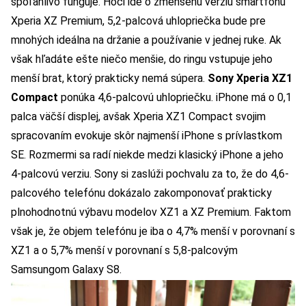
spoľahlivo funguje. Hoci ide o zmenšenú verziu smartfónu
Xperia XZ Premium
, 5,2-palcová uhlopriečka bude pre
mnohých ideálna na držanie a používanie v jednej ruke. Ak
však hľadáte ešte niečo menšie, do ringu vstupuje jeho
menší brat, ktorý prakticky nemá súpera.
Sony Xperia XZ1
Compact
ponúka 4,6-palcovú uhlopriečku. iPhone má o 0,1
palca väčší displej, avšak Xperia XZ1 Compact svojim
spracovaním evokuje skôr najmenší iPhone s prívlastkom
SE. Rozmermi sa radí niekde medzi klasický iPhone a jeho
4-palcovú verziu. Sony si zaslúži pochvalu za to, že do 4,6-
palcového telefónu dokázalo zakomponovať prakticky
plnohodnotnú výbavu modelov XZ1 a XZ Premium. Faktom
však je, že objem telefónu je iba o 4,7% menší v porovnaní s
XZ1 a o 5,7% menší v porovnaní s 5,8-palcovým
Samsungom Galaxy S8.