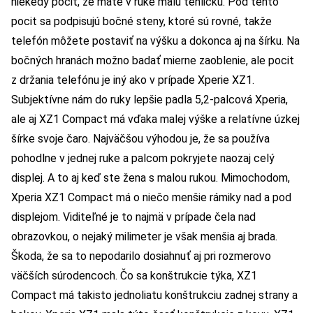
niekedy pocit, že máte v ruke malú tehličku. Pod tento
pocit sa podpisujú bočné steny, ktoré sú rovné, takže
telefón môžete postaviť na výšku a dokonca aj na šírku. Na
bočných hranách možno badať mierne zaoblenie, ale pocit
z držania telefónu je iný ako v prípade Xperie XZ1.
Subjektívne nám do ruky lepšie padla 5,2-palcová Xperia,
ale aj XZ1 Compact má vďaka malej výške a relatívne úzkej
šírke svoje čaro. Najväčšou výhodou je, že sa používa
pohodlne v jednej ruke a palcom pokryjete naozaj celý
displej. A to aj keď ste žena s malou rukou. Mimochodom,
Xperia XZ1 Compact má o niečo menšie rámiky nad a pod
displejom. Viditeľné je to najmä v prípade čela nad
obrazovkou, o nejaký milimeter je však menšia aj brada.
Škoda, že sa to nepodarilo dosiahnuť aj pri rozmerovo
väčších súrodencoch. Čo sa konštrukcie týka, XZ1
Compact má takisto jednoliatu konštrukciu zadnej strany a