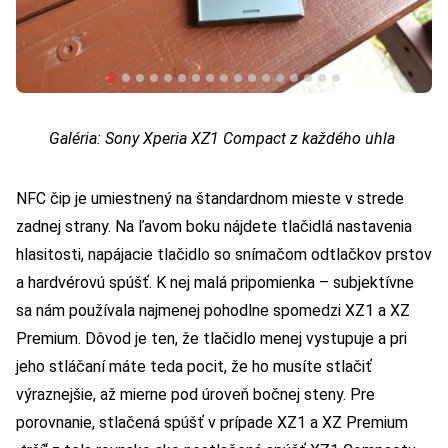
Galéria: Sony Xperia XZ1 Compact z každého uhla
NFC čip je umiestnený na štandardnom mieste v strede
zadnej strany. Na ľavom boku nájdete tlačidlá nastavenia
hlasitosti, napájacie tlačidlo so snímačom odtlačkov prstov
a hardvérovú spúšť. K nej malá pripomienka – subjektívne
sa nám používala najmenej pohodlne spomedzi XZ1 a XZ
Premium. Dôvod je ten, že tlačidlo menej vystupuje a pri
jeho stláčaní máte teda pocit, že ho musíte stlačiť
výraznejšie, až mierne pod úroveň bočnej steny. Pre
porovnanie, stlačená spúšť v prípade XZ1 a XZ Premium