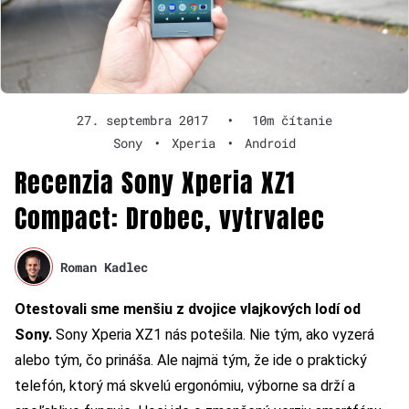
27. septembra 2017
•
10m čítanie
Sony
•
Xperia
•
Android
Recenzia Sony Xperia XZ1
Compact: Drobec, vytrvalec
Roman Kadlec
Otestovali sme menšiu z dvojice vlajkových lodí od
Sony.
Sony Xperia XZ1 nás potešila
. Nie tým, ako vyzerá
alebo tým, čo prináša. Ale najmä tým, že ide o praktický
telefón, ktorý má skvelú ergonómiu, výborne sa drží a