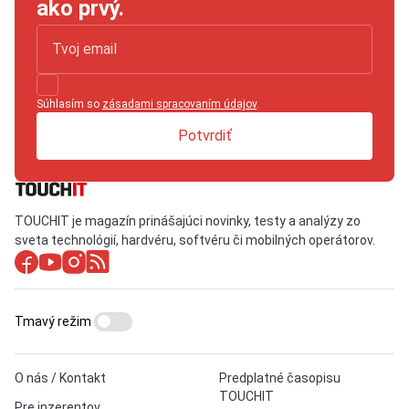
ako prvý.
Súhlasím so
zásadami spracovaním údajov
.
Potvrdiť
TOUCHIT je magazín prinášajúci novinky, testy a analýzy zo
sveta technológií, hardvéru, softvéru či mobilných operátorov.
Tmavý režim
O nás / Kontakt
Predplatné časopisu
TOUCHIT
Pre inzerentov