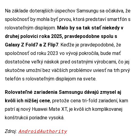
Na základe doterajších úspechov Samsungu sa očakáva, že
spoločnosť by mohla byť prvou, ktorá predstaví smartfón s
rolovateľným displejom.
Malo by sa tak stať niekedy v
druhej polovici roka 2025, pravdepodobne spolu s
Galaxy Z Fold7 a Z Flip7
. Keďže je pravdepodobné, že
spoločnosť od roku 2023 vo vývoji pokročila, bude mať
dostatočne veľký náskok pred ostatnými výrobcami, čo jej
skutočne umožní bez väčších problémov uviesť na trh prvý
telefón s rolovateľným displejom na svete.
Rolovateľné zariadenia Samsungu dávajú zmysel aj
kvôli ich nižšej cene
, pretože cena tri-fold zariadení, kam
patrí aj nový Huawei Mate XT, je kvôli ich komplikovanej
konštrukcii poriadne vysoká.
AndroidAuthority
Zdroj: