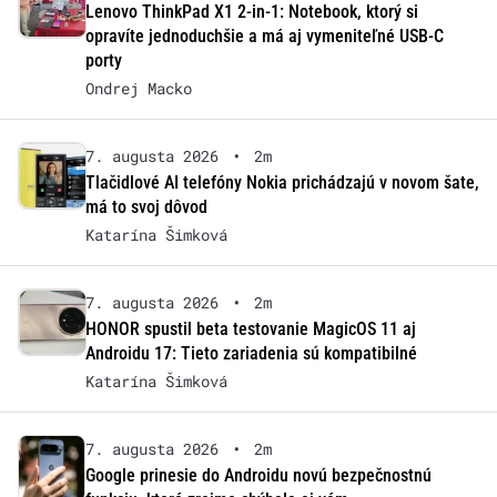
Lenovo ThinkPad X1 2-in-1: Notebook, ktorý si
opravíte jednoduchšie a má aj vymeniteľné USB-C
porty
Ondrej Macko
7. augusta 2026
•
2m
Tlačidlové AI telefóny Nokia prichádzajú v novom šate,
má to svoj dôvod
Katarína Šimková
7. augusta 2026
•
2m
HONOR spustil beta testovanie MagicOS 11 aj
Androidu 17: Tieto zariadenia sú kompatibilné
Katarína Šimková
7. augusta 2026
•
2m
Google prinesie do Androidu novú bezpečnostnú