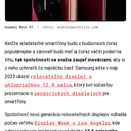
Huawei Mate XT
•
Zdroj: androidauthority.com
Keďže skladateľné smartfóny budú v budúcnosti čoraz
populárnejšie a zároveň budú mať aj čoraz väčší podiel na
trhu,
tak spoločnosti sa snažia zaujať inováciami
, aby si
z neho uchmatli čo najväčšiu časť. Samsung ešte v máji
rolovateľný displej s
2023 ukázal
uhlopriečkou 12,4 palca
, ktorý bol súčasťou
senzorických displejoch
prezentácie o
pre
smartfóny.
Spoločnosť novú generáciu rolovateľných displejov odhalila
Display Week v Los Angeles
počas veľtrhu
, kde