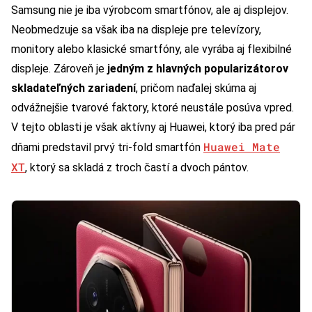
Samsung nie je iba výrobcom smartfónov, ale aj displejov.
Neobmedzuje sa však iba na displeje pre televízory,
monitory alebo klasické smartfóny, ale vyrába aj flexibilné
displeje. Zároveň je
jedným z hlavných popularizátorov
skladateľných zariadení
, pričom naďalej skúma aj
odvážnejšie tvarové faktory, ktoré neustále posúva vpred.
V tejto oblasti je však aktívny aj Huawei, ktorý iba pred pár
Huawei Mate
dňami predstavil prvý tri-fold smartfón
XT
, ktorý sa skladá z troch častí a dvoch pántov.