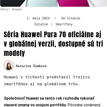
Zdroj: Huawei
2. mája 2024
•
3m čítanie
Ostatné
•
Smartfóny
Séria Huawei Pura 70 oficiálne aj
v globálnej verzii, dostupné sú tri
modely
Katarína Šimková
Huawei v tichosti predstavil trojicu
smartfónov aj na globálnom trhu.
Spoločnosť Huawei sa tento rok rozhodla vykonať
viaceré zmeny vo svojom portfóliu
. Pôvodne oznámený