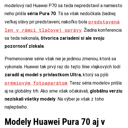
modelový rad Huawei P70 sa teda nepredstavil a namiesto
neho prišla
séria Pura 70
. Tá sa však nedočkala žiadnej
predstavená
veľkej slávy pri predstavení, nakoľko bola
len v rámci tlačovej správy
. Žiadna konferencia
sa teda nekonala,
štvorica zariadení si ale svoju
pozornosť získala
.
Premenovanie série však nie je jedinou zmenou, ktorá sa
vykonala. Huawei tak prvý raz do tejto línie vlajkových lodí
zaradil aj model s prívlastkom Ultra
, ktorý sa pýši
prémiovým fotoaparátom
. Teraz séria modelov prišla
aj na globálny trh. Ako sme však očakávali,
globálnu verziu
nezískali všetky modely
. Na výber je však z toho
najlepšieho.
Modely Huawei Pura 70 aj v