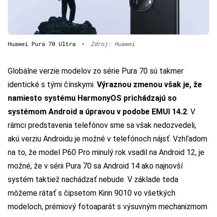
Huawei Pura 70 Ultra
•
Zdroj: Huawei
Globálne verzie modelov zo série Pura 70 sú takmer
identické s tými čínskymi.
Výraznou zmenou však je, že
namiesto systému HarmonyOS prichádzajú so
systémom Android a úpravou v podobe EMUI 14.2
. V
rámci predstavenia telefónov sme sa však nedozvedeli,
akú verziu Androidu je možné v telefónoch nájsť. Vzhľadom
na to, že model P60 Pro minulý rok vsadil na Android 12, je
možné, že v sérii Pura 70 sa Android 14 ako najnovší
systém taktiež nachádzať nebude. V základe teda
môžeme rátať s čipsetom Kirin 9010 vo všetkých
modeloch, prémiový fotoaparát s výsuvným mechanizmom