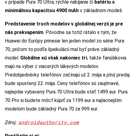
v prípade Pura 70 Ultra, rýchle nabíjanie či
batériu s
minimálnou kapacitou 4900 mAh
v základnom modeli.
Predstavenie troch modelov v globálnej verzii je pre
nás prekvapením
. Pôvodne sa totiž rátalo s tým, že
Huawei do Európy prinesie len jeden model zo série Pura
70, pričom to podľa špekulácií mal byť práve základný
model.
Globálne sú však nakoniec tri
, takže fanúšikovia
majú na výber z viacerých lákavých modelov.
Predobjednávky telefónov začínajú už 2. mája a plný predaj
bude spustený 22. mája. Ceny telefónov sú zaujímavé,
najlepšie vybavený Pura 70 Ultra bude stáť 1499 eur. Pura
70 Pro si budete môcť kúpiť za 1199 eur a najlacnejším
modelom bude základný Pura 70 za 999 eur.
androidauthority.com
Zdroj:
Prečítajte si aj: