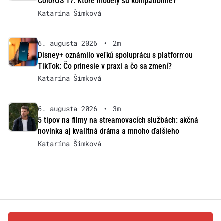
ColorOS 17: Ktoré modely sú kompatibilné?
Katarína Šimková
6. augusta 2026
•
2m
Disney+ oznámilo veľkú spoluprácu s platformou
TikTok: Čo prinesie v praxi a čo sa zmení?
Katarína Šimková
6. augusta 2026
•
3m
5 tipov na filmy na streamovacích službách: akčná
novinka aj kvalitná dráma a mnoho ďalšieho
Katarína Šimková