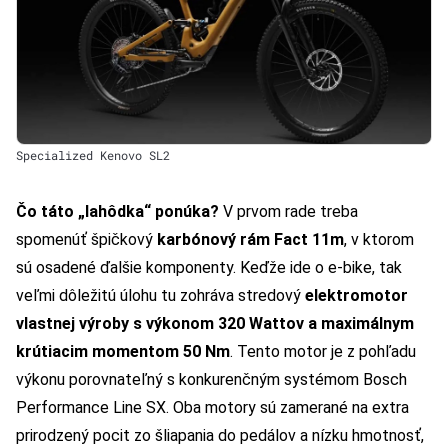
Specialized Kenovo SL2
Čo táto „lahôdka“ ponúka?
V prvom rade treba
spomenúť špičkový
karbónový rám Fact 11m
, v ktorom
sú osadené ďalšie komponenty. Keďže ide o e-bike, tak
veľmi dôležitú úlohu tu zohráva stredový
elektromotor
vlastnej výroby s výkonom 320 Wattov a maximálnym
krútiacim momentom 50 Nm
. Tento motor je z pohľadu
výkonu porovnateľný s konkurenčným systémom Bosch
Performance Line SX. Oba motory sú zamerané na extra
prirodzený pocit zo šliapania do pedálov a nízku hmotnosť,