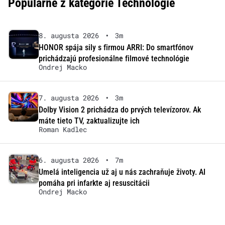
Populárne z kategórie Technológie
8. augusta 2026
•
3m
HONOR spája sily s firmou ARRI: Do smartfónov
prichádzajú profesionálne filmové technológie
Ondrej Macko
7. augusta 2026
•
3m
Dolby Vision 2 prichádza do prvých televízorov. Ak
máte tieto TV, zaktualizujte ich
Roman Kadlec
6. augusta 2026
•
7m
Umelá inteligencia už aj u nás zachraňuje životy. AI
pomáha pri infarkte aj resuscitácii
Ondrej Macko