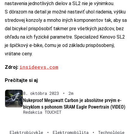
nastavenia jednotlivých dielov a SL2 nie je výnimkou.
S dôrazom na detail je možné nastaviť uhol riadenia, výšku
stredovej konzoly a mnoho iných komponentov tak, aby sa
dal bicykel prispôsobiť takmer pre všetkých jazdcov, bez
ohľadu na ich fyzické parametre. Specialized Kenovo SL2
je špičkový e-bike, čomu je od základu prispôsobený,
vrátane ceny.
insideevs.com
Zdroj:
Prečítajte si aj
:
8. októbra 2023
•
2m
Nukeproof Megawatt Carbon je absolútne prvým e-
bicyklom s pohonom SRAM Eagle Powertrain (VIDEO)
Redakcia TOUCHIT
Elektrobicykle
•
Elektromobilita
•
Technológie