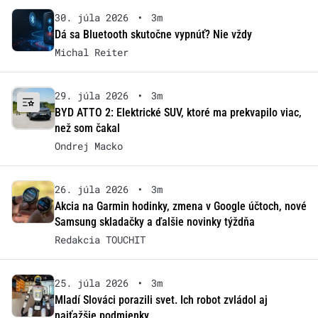
30. júla 2026
•
3m
Dá sa Bluetooth skutočne vypnúť? Nie vždy
Michal Reiter
29. júla 2026
•
3m
BYD ATTO 2: Elektrické SUV, ktoré ma prekvapilo viac,
než som čakal
Ondrej Macko
26. júla 2026
•
3m
Akcia na Garmin hodinky, zmena v Google účtoch, nové
Samsung skladačky a ďalšie novinky týždňa
Redakcia TOUCHIT
25. júla 2026
•
3m
Mladí Slováci porazili svet. Ich robot zvládol aj
najťažšie podmienky