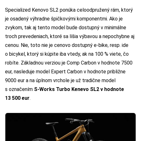
Specialized Kenovo SL2 ponúka celoodpružený rám, ktorý
je osadený výhradne špičkovými komponentmi. Ako je
zvykom, tak aj tento model bude dostupný v minimálne
troch prevedeniach, ktoré sa líšia výbavou a nepochybne aj
cenou. Nie, toto nie je cenovo dostupný e-bike, resp. ide
o bicykel, ktorý si kúpite iba vtedy, ak na 100 % viete, čo
robíte. Základnou verziou je Comp Carbon v hodnote 7500
eur, nasleduje model Expert Carbon v hodnote približne
9000 eur a na úplnom vrchole je už tradične model
s označením
S-Works Turbo Kenevo SL2 v hodnote
13 500 eur
.