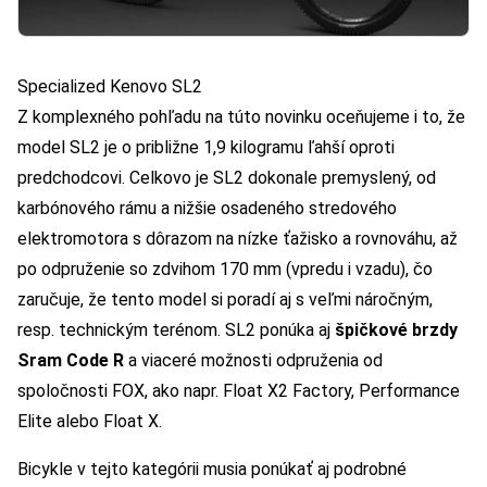
Specialized Kenovo SL2
Z komplexného pohľadu na túto novinku oceňujeme i to, že
model SL2 je o približne 1,9 kilogramu ľahší oproti
predchodcovi. Celkovo je SL2 dokonale premyslený, od
karbónového rámu a nižšie osadeného stredového
elektromotora s dôrazom na nízke ťažisko a rovnováhu, až
po odpruženie so zdvihom 170 mm (vpredu i vzadu), čo
zaručuje, že tento model si poradí aj s veľmi náročným,
resp. technickým terénom. SL2 ponúka aj
špičkové brzdy
Sram Code R
a viaceré možnosti odpruženia od
spoločnosti FOX, ako napr. Float X2 Factory, Performance
Elite alebo Float X.
Bicykle v tejto kategórii musia ponúkať aj podrobné