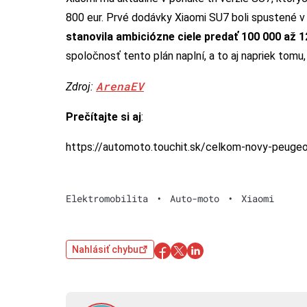
800 eur. Prvé dodávky Xiaomi SU7 boli spustené v a
stanovila ambiciózne ciele predať 100 000 až 
spoločnosť tento plán naplní, a to aj napriek tomu
ArenaEV
Zdroj:
Prečítajte si aj
:
https://automoto.touchit.sk/celkom-novy-peug
Elektromobilita
•
Auto-moto
•
Xiaomi
Nahlásiť chybu