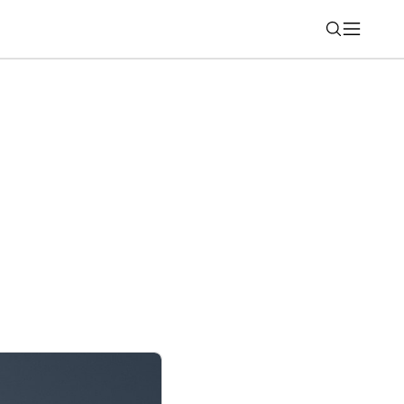
Nájsť
a seriály: Čo si pozrieť na Disney+,
 Max a DAFilms.sk?