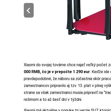
Xiaomi do svojej továrne chce najať veľký počet
000 RMB, čo je v prepočte 1 290 eur
. Keďže ide 
pravdepodobné, že náboru sa zúčastnia skôr pracov
zamestnancov pripravilo aj tzv. 13. plat v plnej v
strane sa však zamestnanci musia pripraviť na “
tra
režimom a to až šesť dní v týždni.
Xiaomi má aktuálne v ponuke tri verzie SU7, ktorý