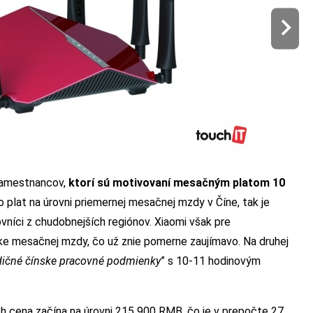
 zamestnancov,
ktorí sú motivovaní mesačným platom 10
o plat na úrovni priemernej mesačnej mzdy v Číne, tak je
níci z chudobnejších regiónov. Xiaomi však pre
ýške mesačnej mzdy, čo už znie pomerne zaujímavo. Na druhej
dičné čínske pracovné podmienky
” s 10-11 hodinovým
ch cena začína na úrovni 215 900 RMB, čo je v prepočte 27