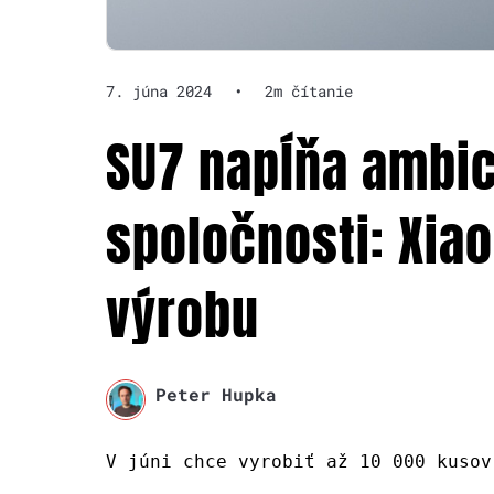
7. júna 2024
•
2m čítanie
SU7 napĺňa ambic
spoločnosti: Xia
výrobu
Peter Hupka
V júni chce vyrobiť až 10 000 kusov