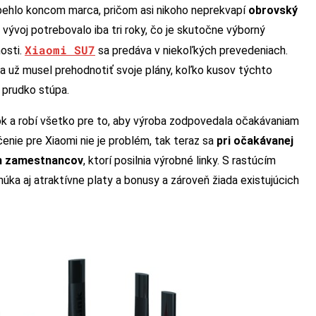
behlo koncom marca, pričom asi nikoho neprekvapí
obrovský
o vývoj potrebovalo iba tri roky, čo je skutočne výborný
Xiaomi SU7
osti.
sa predáva v niekoľkých prevedeniach.
a už musel prehodnotiť svoje plány, koľko kusov týchto
e prudko stúpa.
ok a robí všetko pre to, aby výroba zodpovedala očakávaniam
nie pre Xiaomi nie je problém, tak teraz sa
pri očakávanej
ch zamestnancov
, ktorí posilnia výrobné linky. S rastúcím
 aj atraktívne platy a bonusy a zároveň žiada existujúcich