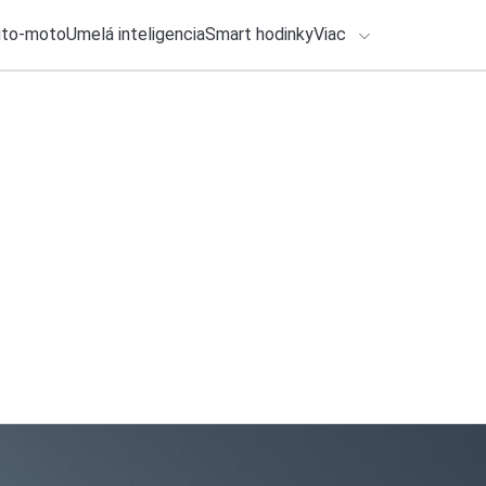
uto-moto
Umelá inteligencia
Smart hodinky
Viac
HLO BY VÁS ZAUJÍMAŤ
lačové správy
30. júla 2026
•
4m
ADÁVANIA
Letné tipy na filmy 
SkyShowtime, HBO
Zadajte frázu pre vyhľadanie
Katarína Šimková