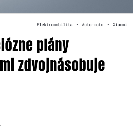
Elektromobilita
•
Auto-moto
•
Xiaomi
iózne plány
omi zdvojnásobuje
.