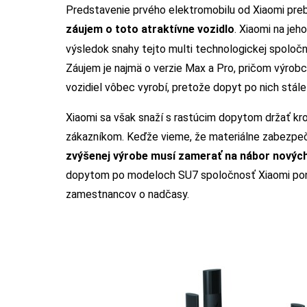
Predstavenie prvého elektromobilu od Xiaomi pre
záujem o toto atraktívne vozidlo
. Xiaomi na jeh
výsledok snahy tejto multi technologickej spoločn
Záujem je najmä o verzie Max a Pro, pričom výrobc
vozidiel vôbec vyrobí, pretože dopyt po nich stál
Xiaomi sa však snaží s rastúcim dopytom držať kr
zákazníkom. Keďže vieme, že materiálne zabezpeče
zvýšenej výrobe musí zamerať na nábor nový
dopytom po modeloch SU7 spoločnosť Xiaomi ponúka
zamestnancov o nadčasy.