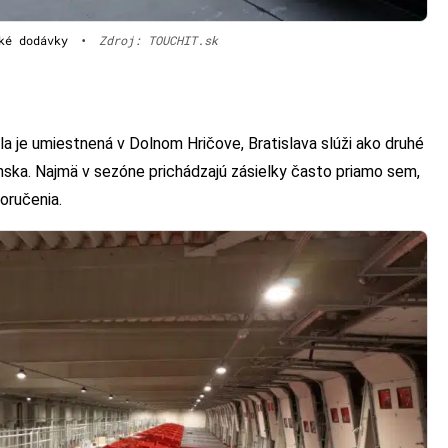
ké dodávky
•
Zdroj: TOUCHIT.sk
 je umiestnená v Dolnom Hričove, Bratislava slúži ako druhé
nska. Najmä v sezóne prichádzajú zásielky často priamo sem,
doručenia.