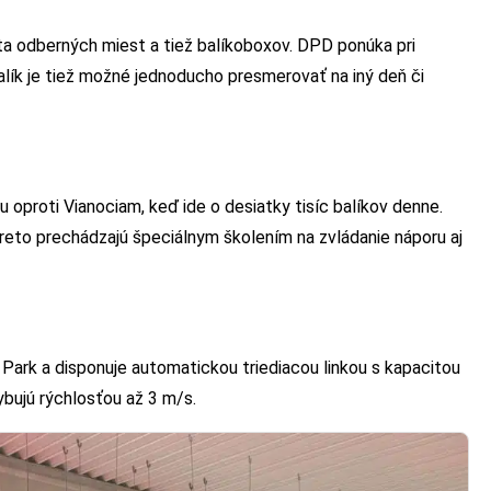
arita odberných miest a tiež balíkoboxov. DPD ponúka pri
ík je tiež možné jednoducho presmerovať na iný deň či
 oproti Vianociam, keď ide o desiatky tisíc balíkov denne.
preto prechádzajú špeciálnym školením na zvládanie náporu aj
Park a disponuje automatickou triediacou linkou s kapacitou
ybujú rýchlosťou až 3 m/s.