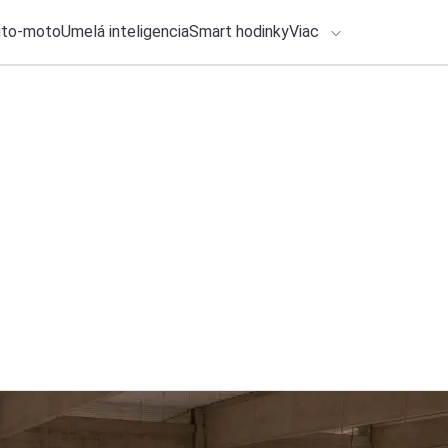
uto-moto
Umelá inteligencia
Smart hodinky
Viac
HLO BY VÁS ZAUJÍMAŤ
Recenzia
lačové správy
29. júla 2026
•
3m
ADÁVANIA
BYD ATTO 2: Elektr
som čakal
Zadajte frázu pre vyhľadanie
Ondrej Macko