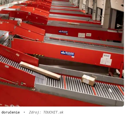
 doručenie
•
Zdroj: TOUCHIT.sk