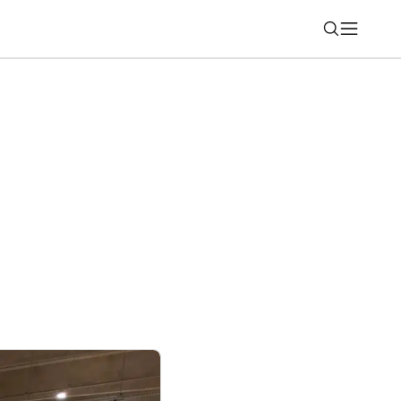
Nájsť
ické SUV, ktoré ma prekvapilo viac, než