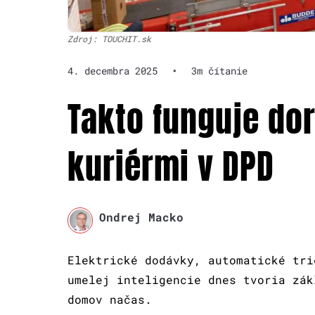
Zdroj: TOUCHIT.sk
4. decembra 2025
•
3m čítanie
Takto funguje do
kuriérmi v DPD
Ondrej Macko
Elektrické dodávky, automatické tri
umelej inteligencie dnes tvoria zák
domov načas.