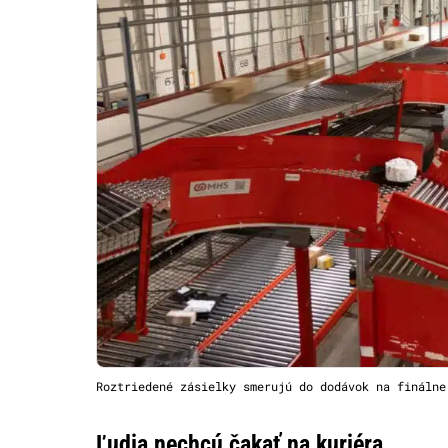
Roztriedené zásielky smerujú do dodávok na finálne
Ľudia nechcú čakať na kuriéra