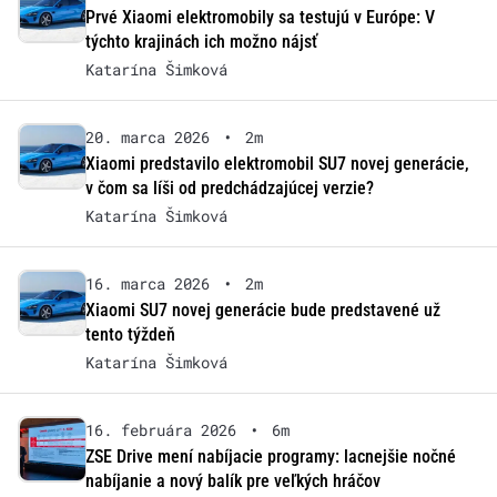
Prvé Xiaomi elektromobily sa testujú v Európe: V
týchto krajinách ich možno nájsť
Katarína Šimková
20. marca 2026
•
2m
Xiaomi predstavilo elektromobil SU7 novej generácie,
v čom sa líši od predchádzajúcej verzie?
Katarína Šimková
16. marca 2026
•
2m
Xiaomi SU7 novej generácie bude predstavené už
tento týždeň
Katarína Šimková
16. februára 2026
•
6m
ZSE Drive mení nabíjacie programy: lacnejšie nočné
nabíjanie a nový balík pre veľkých hráčov