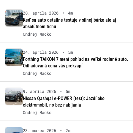
28. apríla 2026
•
4m
Keď sa auto detailne testuje v silnej búrke ale aj
absolútnom tichu
Ondrej Macko
24. apríla 2026
•
5m
Forthing TAIKON 7 mení pohľad na veľké rodinné auto.
Odhadovaná cena vás prekvapí
Ondrej Macko
9. apríla 2026
•
5m
Nissan Qashqai e-POWER (test): Jazdí ako
elektromobil, no bez nabíjania
Ondrej Macko
23. marca 2026
•
2m