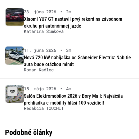
23. júna 2026
•
2m
Xiaomi YU7 GT nastavil prvý rekord na závodnom
okruhu pri autonómnej jazde
Katarína Šimková
11. júna 2026
•
3m
Nová 720 kW nabíjačka od Schneider Electric: Nabitie
auta bude otázkou minút
Roman Kadlec
15. mája 2026
•
4m
Salón Elektromobilov 2026 v Bory Mall: Najväčšia
prehliadka e-mobility hlási 100 vozidiel!
Redakcia TOUCHIT
Podobné články