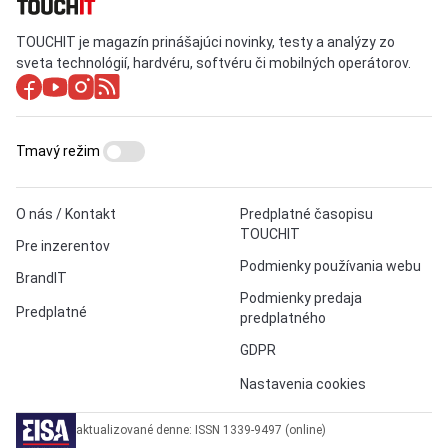
TOUCHIT je magazín prinášajúci novinky, testy a analýzy zo
sveta technológií, hardvéru, softvéru či mobilných operátorov.
Tmavý režim
O nás / Kontakt
Predplatné časopisu
TOUCHIT
Pre inzerentov
Podmienky používania webu
BrandIT
Podmienky predaja
Predplatné
predplatného
GDPR
Nastavenia cookies
aktualizované denne: ISSN 1339-9497 (online)