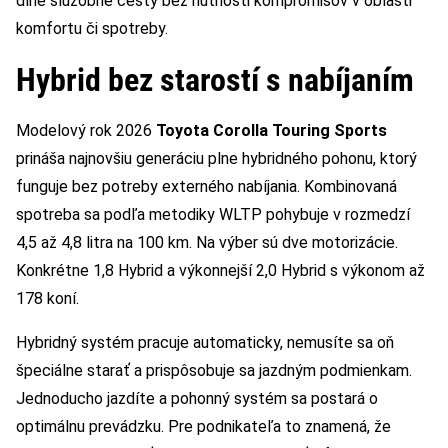
dlhé služobné cesty bez nutnosti kompromisov v oblasti
komfortu či spotreby.
Hybrid bez starostí s nabíjaním
Modelový rok 2026
Toyota Corolla Touring Sports
prináša najnovšiu generáciu plne hybridného pohonu, ktorý
funguje bez potreby externého nabíjania. Kombinovaná
spotreba sa podľa metodiky WLTP pohybuje v rozmedzí
4,5 až 4,8 litra na 100 km. Na výber sú dve motorizácie.
Konkrétne 1,8 Hybrid a výkonnejší 2,0 Hybrid s výkonom až
178 koní.
Hybridný systém pracuje automaticky, nemusíte sa oň
špeciálne starať a prispôsobuje sa jazdným podmienkam.
Jednoducho jazdíte a pohonný systém sa postará o
optimálnu prevádzku. Pre podnikateľa to znamená, že