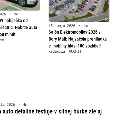
026
•
3m
W nabíjačka od
15. mája 2026
•
4m
lectric: Nabitie auta
Salón Elektromobilov 2026 v
ou minút
Bory Mall: Najväčšia prehliadka
ec
e-mobility hlási 100 vozidiel!
Redakcia TOUCHIT
íla 2026
•
4m
 auto detailne testuje v silnej búrke ale aj