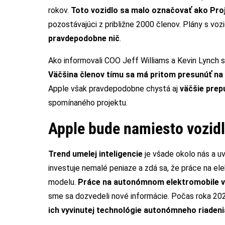
rokov.
Toto vozidlo sa malo označovať ako Pro
pozostávajúci z približne 2000 členov. Plány s voz
pravdepodobne nič
.
Ako informovali COO Jeff Williams a Kevin Lynch 
Väčšina členov tímu sa má pritom presunúť na 
Apple však pravdepodobne chystá aj
väčšie pre
spomínaného projektu.
Apple bude namiesto vozidla
Trend umelej inteligencie
je všade okolo nás a uv
investuje nemalé peniaze a zdá sa, že práce na ele
modelu.
Práce na autonómnom elektromobile vš
sme sa dozvedeli nové informácie. Počas roka 20
ich vyvinutej technológie autonómneho riadeni