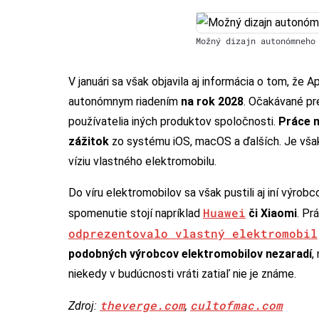
Možný dizajn autonómneho
V januári sa však objavila aj informácia o tom, že 
autonómnym riadením
na rok 2028
. Očakávané pr
používatelia iných produktov spoločnosti.
Práce n
zážitok
zo systému iOS, macOS a ďalších. Je však
víziu vlastného elektromobilu.
Do víru elektromobilov sa však pustili aj iní výro
Huawei
spomenutie stojí napríklad
či Xiaomi
. Pr
odprezentovalo vlastný elektromobil
podobných výrobcov elektromobilov nezaradí
,
niekedy v budúcnosti vráti zatiaľ nie je známe.
theverge.com
cultofmac.com
Zdroj:
,