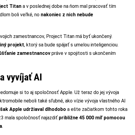
ject Titan
a v poslednej dobe na ňom mal pracovať tím
idlom boli veľké, no
nakoniec z nich nebude
svojich zamestnancov, Project Titan má byť ukončený.
iný projekt
, ktorý sa bude spájať s umelou inteligenciou.
púšťanie zamestnancov
práve v spojitosti s ukončením
 vyvíjať AI
edomuje si to aj spoločnosť Apple. Už teraz do jej vývoja
ktromobile neboli také sľubné, ako vízie vývoja vlastného AI
ak Apple udržiaval dlhodobo
a ešte začiatkom tohto roka
23 mala spoločnosť najazdiť
približne 45 000 míľ pomocou
a
.