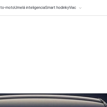
uto-moto
Umelá inteligencia
Smart hodinky
Viac
HLO BY VÁS ZAUJÍMAŤ
lačové správy
5. augusta 2026
•
2m
ADÁVANIA
WhatsApp prináša n
ste si ich vo svojo
Zadajte frázu pre vyhľadanie
Katarína Šimková