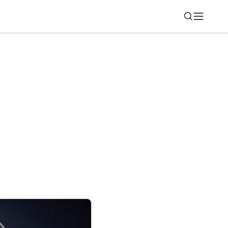
Nájsť
ové funkcie pre skupinové čety, všimli
m účte?