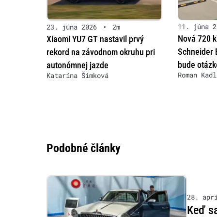
11. júna 2
23. júna 2026
•
2m
Nová 720 k
Xiaomi YU7 GT nastavil prvý
Schneider E
rekord na závodnom okruhu pri
bude otázk
autonómnej jazde
Roman Kadl
Katarína Šimková
Podobné články
28. apr
Keď sa