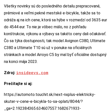
Všetky novinky sú do posledného detailu prepracované,
prémiové a veľmi pekné mestské e-bicykle, takže sa to
odráža aj na ich cene, ktorá sa hýbe v rozmedzí od 3635 eur
do 4544 eur. To nie je vôbec málo, no z pohľadu
konštrukcie, výkonu a výbavy sa takéto ceny dali očakávať.
Čo sa týka dostupnosti, tak model Avignon C380, Ultimate
C380 a Ultimate T10 sú už v ponuke na oficiálnych
stránkach a model Arroyo C5 by mal byť oficiálne dostupný
na konci mája 2023.
insideevs.com
Zdroj:
Prečítajte si aj:
https://automoto.touchit.sk/next-nxplus-elektricky-
skuter-v-cene-e-bicykla-to-sa-oplati/8044/?
_ga=2.192384365.634607557.1682671933-