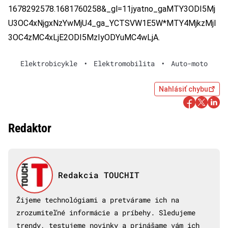
1678292578.1681760258&_gl=11jyatno_gaMTY3ODI5Mj
U3OC4xNjgxNzYwMjU4_ga_YCTSVW1E5W*MTY4MjkzMjI
3OC4zMC4xLjE2ODI5MzIyODYuMC4wLjA.
Elektrobicykle
•
Elektromobilita
•
Auto-moto
Nahlásiť chybu
Redaktor
Redakcia TOUCHIT
Žijeme technológiami a pretvárame ich na
zrozumiteľné informácie a príbehy. Sledujeme
trendy, testujeme novinky a prinášame vám ich