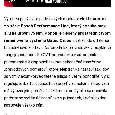
Výrobca použil v prípade nových modelov
elektromotor
zo série Bosch Performance Line, ktorý ponúka max.
silu na úrovni 75 Nm. Pohon je riešený prostredníctvom
remeňového systému Gates Carbon
, takže ide o takmer
bezúdržbovú zostavu. Automatická prevodovka v bicykloch
funguje podobne ako CVT prevodovka v automobiloch,
pričom máte k dispozícii takmer nekonečné množstvo
„prevodových pomerov“, ktoré elektronika nastaví tak, aby
sa vám v akomkoľvek teréne šliapalo veľmi pohodlne. Vy si
regulujete iba to, či chcete zaberať viac nohami alebo vám
má výraznejšie pomáhať elektromotor. Týmto sa docielila
podstatne vyššia účinnosť ako v prípadoch, keď si jazdec
nastavuje všetko sám.