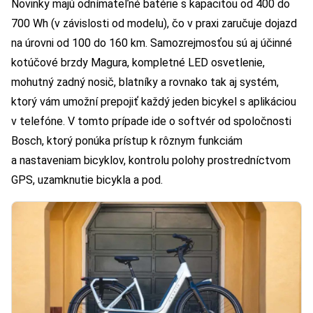
Novinky majú odnímateľné batérie s kapacitou od 400 do
700 Wh (v závislosti od modelu), čo v praxi zaručuje dojazd
na úrovni od 100 do 160 km. Samozrejmosťou sú aj účinné
kotúčové brzdy Magura, kompletné LED osvetlenie,
mohutný zadný nosič, blatníky a rovnako tak aj systém,
ktorý vám umožní prepojiť každý jeden bicykel s aplikáciou
v telefóne. V tomto prípade ide o softvér od spoločnosti
Bosch, ktorý ponúka prístup k rôznym funkciám
a nastaveniam bicyklov, kontrolu polohy prostredníctvom
GPS, uzamknutie bicykla a pod.