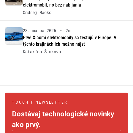
elektromobil, no bez nabíjania
Ondrej Macko
23. marca 2026
•
2m
Prvé Xiaomi elektromobily sa testujú v Európe: V
týchto krajinách ich možno nájsť
Katarína Šimková
TOUCHIT NEWSLETTER
Dostávaj technologické novinky
ako prvý.