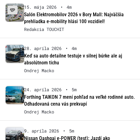
15. mája 2026
•
4m
Salón Elektromobilov 2026 v Bory Mall: Najväčšia
prehliadka e-mobility hlási 100 vozidiel!
Redakcia TOUCHIT
28. apríla 2026
•
4m
Keď sa auto detailne testuje v silnej búrke ale aj
absolútnom tichu
Ondrej Macko
24. apríla 2026
•
5m
Forthing TAIKON 7 mení pohľad na veľké rodinné auto.
Odhadovaná cena vás prekvapí
Ondrej Macko
9. apríla 2026
•
5m
Nissan Qashqai e-POWER (test): Jazdí ako