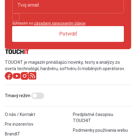
Súhlasím so
zásadami spracovaním údajov
.
Potvrdiť
TOUCHIT je magazín prinášajúci novinky, testy a analýzy zo
sveta technológií, hardvéru, softvéru či mobilných operátorov.
Tmavý režim
O nás / Kontakt
Predplatné časopisu
TOUCHIT
Pre inzerentov
Podmienky používania webu
BrandIT