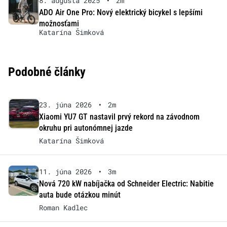
8. augusta 2025
•
2m
ADO Air One Pro: Nový elektrický bicykel s lepšími
možnosťami
Katarína Šimková
Podobné články
23. júna 2026
•
2m
Xiaomi YU7 GT nastavil prvý rekord na závodnom
okruhu pri autonómnej jazde
Katarína Šimková
11. júna 2026
•
3m
Nová 720 kW nabíjačka od Schneider Electric: Nabitie
auta bude otázkou minút
Roman Kadlec