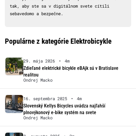
tak, aby ste sa v digitálnom svete cítili
sebavedomo a bezpečne.
Populárne z kategórie Elektrobicykle
29. mája 2026
•
4m
Zdieľané elektrické bicykle eBAjk sú v Bratislave
realitou
Ondrej Macko
16. septembra 2025
•
4m
Slovenský Kellys Bicycles uvádza najľahší
plnovýkonový e-bike systém na svete
Ondrej Macko