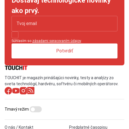
Dostávaj technologické novinky
ako prvý.
Súhlasím so
zásadami spracovaním údajov
.
Potvrdiť
TOUCHIT je magazín prinášajúci novinky, testy a analýzy zo
sveta technológií, hardvéru, softvéru či mobilných operátorov.
Tmavý režim
O nás / Kontakt
Predplatné časopisu