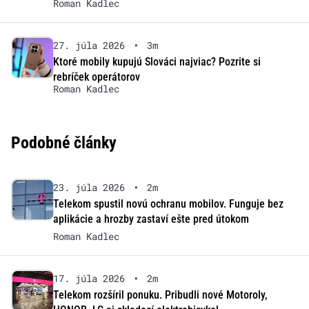
Roman Kadlec
27. júla 2026
•
3m
Ktoré mobily kupujú Slováci najviac? Pozrite si
rebríček operátorov
Roman Kadlec
Podobné články
23. júla 2026
•
2m
Telekom spustil novú ochranu mobilov. Funguje bez
aplikácie a hrozby zastaví ešte pred útokom
Roman Kadlec
17. júla 2026
•
2m
Telekom rozšíril ponuku. Pribudli nové Motoroly,