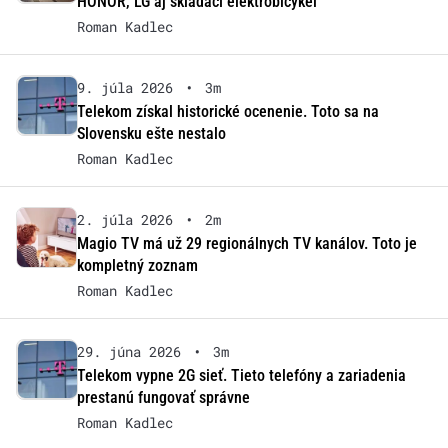
HONOR, LG aj skladací elektrobicykel
Roman Kadlec
9. júla 2026
•
3m
Telekom získal historické ocenenie. Toto sa na
Slovensku ešte nestalo
Roman Kadlec
2. júla 2026
•
2m
Magio TV má už 29 regionálnych TV kanálov. Toto je
kompletný zoznam
Roman Kadlec
29. júna 2026
•
3m
Telekom vypne 2G sieť. Tieto telefóny a zariadenia
prestanú fungovať správne
Roman Kadlec