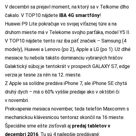
V decembri sa prejavl moment, na ktorý sa v Telkome dlho
čakalo. V
TOP10 nájdete
IBA 4G smartfóny
!
Huawei P9 Lite pokračuje vo svojej víťaznej túre a na
druhom mieste má v Telekome svojho parťáka, model Y5 II.
V TOP10 nájdete tento raz iba päť značiek – Samsung (4
modely), Huawei a Lenovo (po 2), Apple a LG (po 1). Už dlhé
mesiace tu nebola takáto dominanciu vybraných hráčov.
Galaktický súboj je tentokrát v prospech GALAXY S7, edge
verzia je tesne za ním na 12. mieste.
Z Apple sa solídne predáva iPhone 7, ale iPhone SE chytá
druhý dych – má o 60% vyššie predaje ako v októbri či
v novembri.
Prekvapenie mesiaca november, teda telefón Maxcomm s
mechanickou klávesnicou tentoraz skončil na 16 mieste.
Špeciálne sme ešte zisťovali aj
predaj tabletov v
decembri 2016
. Tu sú 4 najlepšie predávané: