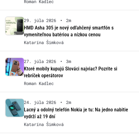
Roman Kadlec
29. júla 2026
•
2m
HMD Asha 305 je nový odľahčený smartfón s
vymeniteľnou batériou a nízkou cenou
Katarína Šimková
27. júla 2026
•
3m
Ktoré mobily kupujú Slováci najviac? Pozrite si
rebríček operátorov
Roman Kadlec
24. júla 2026
•
2m
Lacný a odolný telefón Nokia je tu: Na jedno nabitie
vydrží až 19 dní
Katarína Šimková