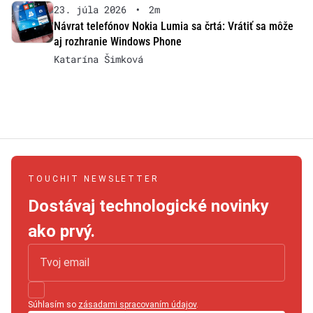
23. júla 2026
•
2m
Návrat telefónov Nokia Lumia sa črtá: Vrátiť sa môže
aj rozhranie Windows Phone
Katarína Šimková
TOUCHIT NEWSLETTER
Dostávaj technologické novinky
ako prvý.
Súhlasím so
zásadami spracovaním údajov
.