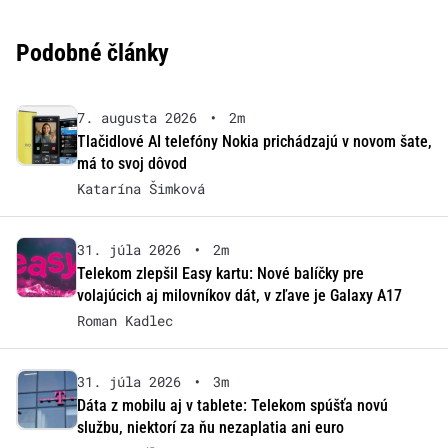
Podobné články
7. augusta 2026
•
2m
Tlačidlové AI telefóny Nokia prichádzajú v novom šate,
má to svoj dôvod
Katarína Šimková
31. júla 2026
•
2m
Telekom zlepšil Easy kartu: Nové balíčky pre
volajúcich aj milovníkov dát, v zľave je Galaxy A17
Roman Kadlec
31. júla 2026
•
3m
Dáta z mobilu aj v tablete: Telekom spúšťa novú
službu, niektorí za ňu nezaplatia ani euro