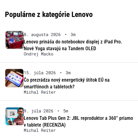
Populárne z kategórie Lenovo
8. augusta 2026
•
3m
Lenovo prináša do notebookov displej z iPad Pro.
Nové Yoga stavajú na Tandem OLED
Ondrej Macko
15. júla 2026
•
3m
Čo prezrádza nový energetický štítok EÚ na
smartfónoch a tabletoch?
Michal Reiter
9. júla 2026
•
5m
Lenovo Tab Plus Gen 2: JBL reproduktor a 360° priamo
v tablete (RECENZIA)
Michal Reiter