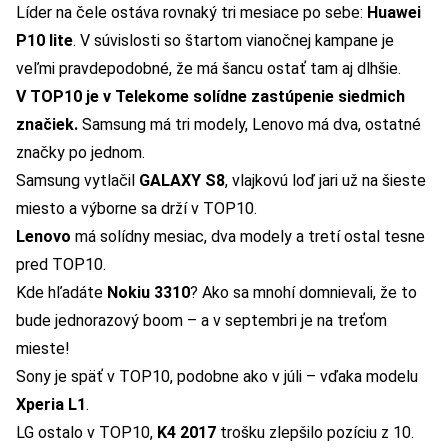
Líder na čele ostáva rovnaký tri mesiace po sebe:
Huawei
P10 lite
. V súvislosti so štartom vianočnej kampane je
veľmi pravdepodobné, že má šancu ostať tam aj dlhšie.
V TOP10 je v Telekome solídne zastúpenie siedmich
značiek.
Samsung má tri modely, Lenovo má dva, ostatné
značky po jednom.
Samsung vytlačil
GALAXY S8
, vlajkovú loď jari už na šieste
miesto a výborne sa drží v TOP10.
Lenovo
má solídny mesiac, dva modely a tretí ostal tesne
pred TOP10.
Kde hľadáte
Nokiu 3310
? Ako sa mnohí domnievali, že to
bude jednorazový boom – a v septembri je na treťom
mieste!
Sony je späť v TOP10, podobne ako v júli – vďaka modelu
Xperia L1
.
LG ostalo v TOP10,
K4 2017
trošku zlepšilo pozíciu z 10.