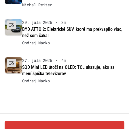
Michal Reiter
29. júla 2026
•
3m
BYD ATTO 2: Elektrické SUV, ktoré ma prekvapilo viac,
než som čakal
Ondrej Macko
27. júla 2026
•
4m
SQD Mini LED útočí na OLED: TCL ukazuje, ako sa
mení špička televízorov
Ondrej Macko