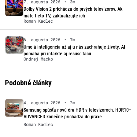
7. augusta 2026
•
3m
Dolby Vision 2 prichádza do prvých televízorov. Ak
máte tieto TV, zaktualizujte ich
Roman Kadlec
6. augusta 2026
•
7m
Umelá inteligencia už aj u nás zachraňuje životy. AI
pomáha pri infarkte aj resuscitácii
Ondrej Macko
Podobné články
4. augusta 2026
•
2m
Samsung spúšťa novú éru HDR v televízoroch. HDR10+
ADVANCED konečne prichádza do praxe
Roman Kadlec