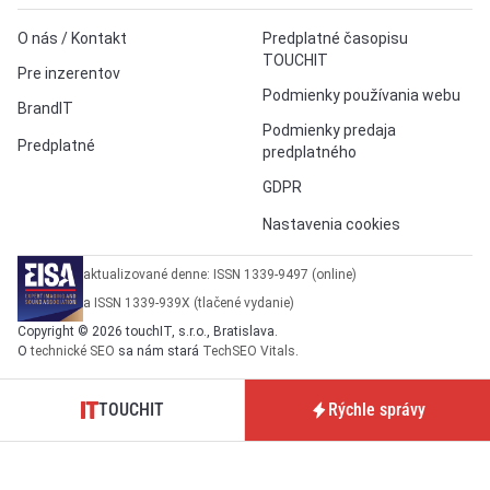
O nás / Kontakt
Predplatné časopisu
TOUCHIT
Pre inzerentov
Podmienky používania webu
BrandIT
Podmienky predaja
Predplatné
predplatného
GDPR
Nastavenia cookies
aktualizované denne: ISSN 1339-9497 (online)
a ISSN 1339-939X (tlačené vydanie)
Copyright © 2026 touchIT, s.r.o., Bratislava.
O
technické SEO
sa nám stará
TechSEO Vitals
.
TOUCHIT
Rýchle správy