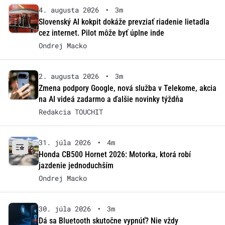
4. augusta 2026
•
3m
Slovenský AI kokpit dokáže prevziať riadenie lietadla
cez internet. Pilot môže byť úplne inde
Ondrej Macko
2. augusta 2026
•
3m
Zmena podpory Google, nová služba v Telekome, akcia
na AI videá zadarmo a ďalšie novinky týždňa
Redakcia TOUCHIT
31. júla 2026
•
4m
Honda CB500 Hornet 2026: Motorka, ktorá robí
jazdenie jednoduchším
Ondrej Macko
30. júla 2026
•
3m
Dá sa Bluetooth skutočne vypnúť? Nie vždy