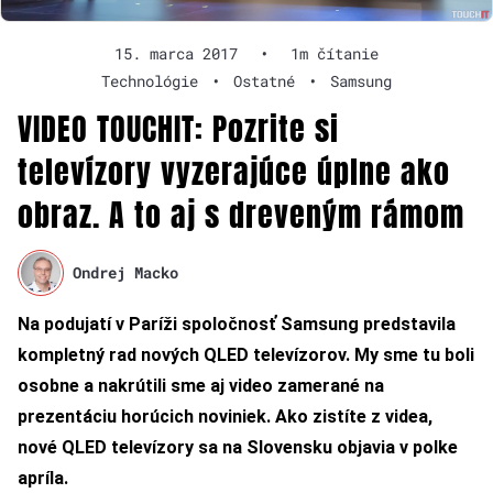
15. marca 2017
•
1m čítanie
Technológie
•
Ostatné
•
Samsung
VIDEO TOUCHIT: Pozrite si
televízory vyzerajúce úplne ako
obraz. A to aj s dreveným rámom
Ondrej Macko
Na podujatí v Paríži spoločnosť Samsung predstavila
kompletný rad nových QLED televízorov. My sme tu boli
osobne a nakrútili sme aj video zamerané na
prezentáciu horúcich noviniek. Ako zistíte z videa,
nové QLED televízory sa na Slovensku objavia v polke
apríla.