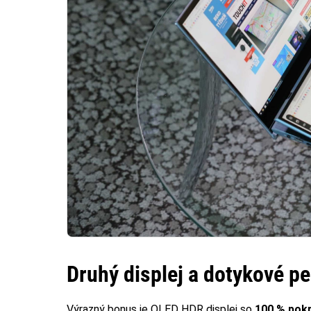
Druhý displej a dotykové pe
Výrazný bonus je OLED HDR displej so
100 % pok