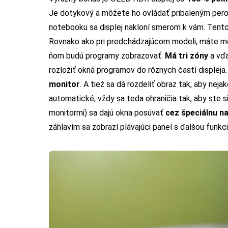
Je dotykový a môžete ho ovládať pribaleným pero
notebooku sa displej nakloní smerom k vám. Tento de
Rovnako ako pri predchádzajúcom modeli, máte mož
ňom budú programy zobrazovať.
Má tri zóny
a vďa
rozložiť okná programov do rôznych častí displeja.
monitor
. A tiež sa dá rozdeliť obraz tak, aby neja
automatické, vždy sa teda ohraničia tak, aby ste s
monitormi) sa dajú okna posúvať
cez špeciálnu n
záhlavím sa zobrazí plávajúci panel s ďalšou funkci