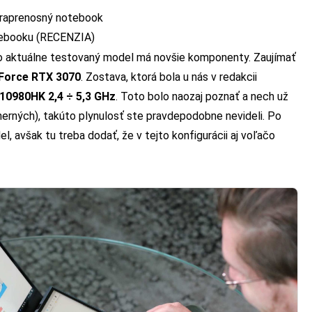
ltraprenosný notebook
otebooku (RECENZIA)
no aktuálne testovaný model má novšie komponenty. Zaujímať
Force RTX 3070
. Zostava, ktorá bola u nás v redakcii
9-10980HK 2,4 ÷ 5,3 GHz
. Toto bolo naozaj poznať a nech už
herných), takúto plynulosť ste pravdepodobne nevideli. Po
, avšak tu treba dodať, že v tejto konfigurácii aj voľačo