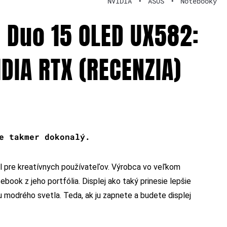
NVIDIA
•
ASUS
•
Notebooky
 Duo 15 OLED UX582:
IDIA RTX (RECENZIA)
e takmer dokonalý.
el pre kreatívnych používateľov. Výrobca vo veľkom
tebook z jeho portfólia. Displej ako taký prinesie lepšie
u modrého svetla. Teda, ak ju zapnete a budete displej