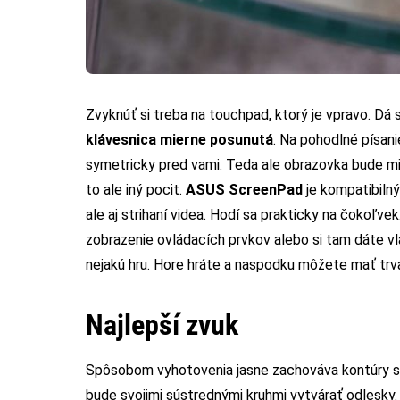
Zvyknúť si treba na touchpad, ktorý je vpravo. Dá
klávesnica mierne posunutá
. Na pohodlné písani
symetricky pred vami. Teda ale obrazovka bude mie
to ale iný pocit.
ASUS ScreenPad
je kompatibilný 
ale aj strihaní videa. Hodí sa prakticky na čokoľv
zobrazenie ovládacích prvkov alebo si tam dáte vl
nejakú hru. Hore hráte a naspodku môžete mať trval
Najlepší zvuk
Spôsobom vyhotovenia jasne zachováva kontúry sé
bude svojimi sústrednými kruhmi vytvárať odlesky