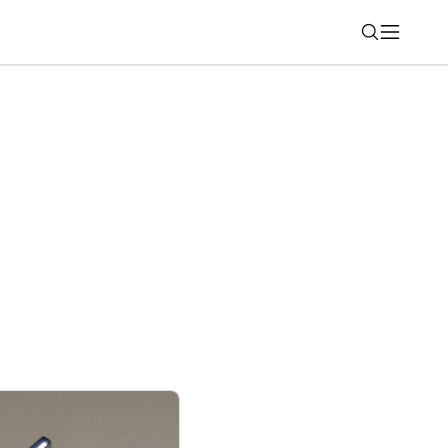
Nájsť
omalenie Spotify? Viacerí hlásia problém