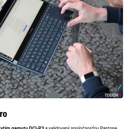
ro
rytím gamutu DCI-P3
a validovaný spoločnosťou Pantone.