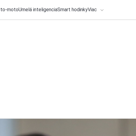
uto-moto
Umelá inteligencia
Smart hodinky
Viac
HLO BY VÁS ZAUJÍMAŤ
lačové správy
5. augusta 2026
•
1m
ADÁVANIA
Zaznamenali ste sp
Michal Reiter
Zadajte frázu pre vyhľadanie