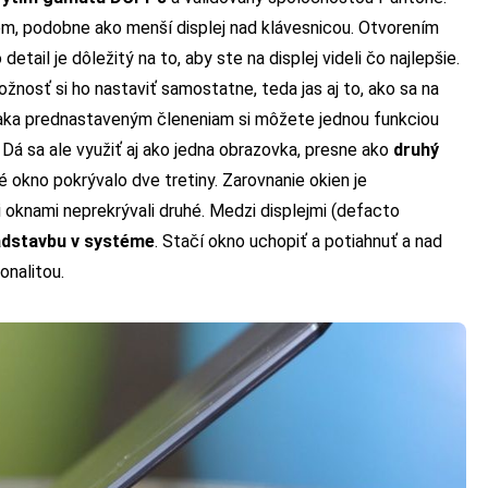
m, podobne ako menší displej nad klávesnicou. Otvorením
tail je dôležitý na to, aby ste na displej videli čo najlepšie.
nosť si ho nastaviť samostatne, teda jas aj to, ako sa na
ka prednastaveným členeniam si môžete jednou funkciou
 Dá sa ale využiť aj ako jedna obrazovka, presne ako
druhý
ké okno pokrývalo dve tretiny. Zarovnanie okien je
i oknami neprekrývali druhé. Medzi displejmi (defacto
adstavbu v systéme
. Stačí okno uchopiť a potiahnuť a nad
onalitou.