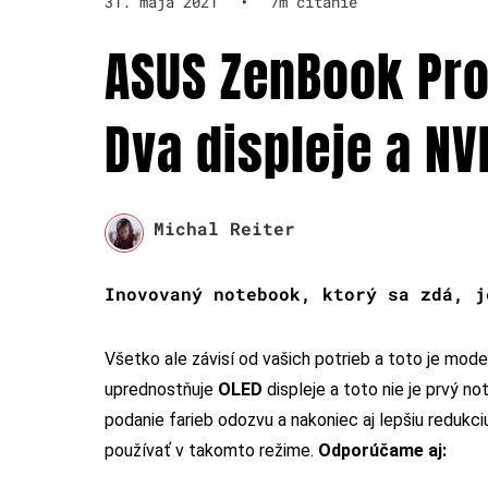
31. mája 2021
•
7m čítanie
ASUS ZenBook Pro
Dva displeje a NV
Michal Reiter
Inovovaný notebook, ktorý sa zdá, j
Všetko ale závisí od vašich potrieb a toto je mod
uprednostňuje
OLED
displeje a toto nie je prvý no
podanie farieb odozvu a nakoniec aj lepšiu redukci
používať v takomto režime.
Odporúčame aj: