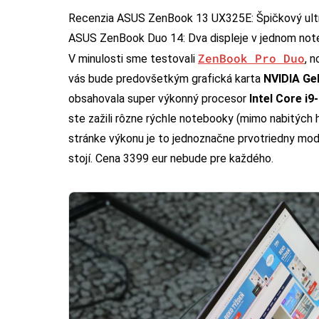
Recenzia ASUS ZenBook 13 UX325E
: Špičkový u
ASUS ZenBook Duo 14
: Dva displeje v jednom n
ZenBook Pro Duo
V minulosti sme testovali
, 
vás bude predovšetkým grafická karta
NVIDIA Ge
obsahovala super výkonný procesor
Intel Core i
ste zažili rôzne rýchle notebooky (mimo nabitých 
stránke výkonu je to jednoznačne prvotriedny model
stojí. Cena 3399 eur nebude pre každého.