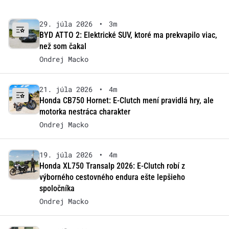
29. júla 2026
•
3m
BYD ATTO 2: Elektrické SUV, ktoré ma prekvapilo viac,
než som čakal
Ondrej Macko
21. júla 2026
•
4m
Honda CB750 Hornet: E-Clutch mení pravidlá hry, ale
motorka nestráca charakter
Ondrej Macko
19. júla 2026
•
4m
Honda XL750 Transalp 2026: E-Clutch robí z
výborného cestovného endura ešte lepšieho
spoločníka
Ondrej Macko