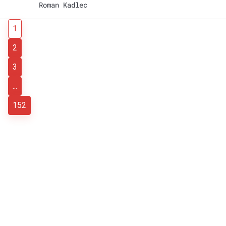
Roman Kadlec
1
2
3
...
152