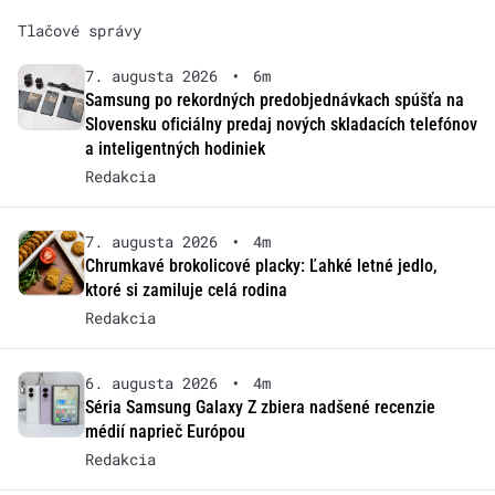
Tlačové správy
7. augusta 2026
•
6m
Samsung po rekordných predobjednávkach spúšťa na
Slovensku oficiálny predaj nových skladacích telefónov
a inteligentných hodiniek
Redakcia
7. augusta 2026
•
4m
Chrumkavé brokolicové placky: Ľahké letné jedlo,
ktoré si zamiluje celá rodina
Redakcia
6. augusta 2026
•
4m
Séria Samsung Galaxy Z zbiera nadšené recenzie
médií naprieč Európou
Redakcia