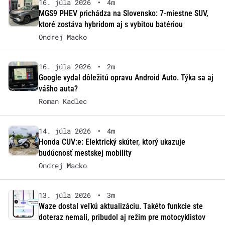
16. júla 2026
•
4m
MGS9 PHEV prichádza na Slovensko: 7-miestne SUV,
ktoré zostáva hybridom aj s vybitou batériou
Ondrej Macko
16. júla 2026
•
2m
Google vydal dôležitú opravu Android Auto. Týka sa aj
vášho auta?
Roman Kadlec
14. júla 2026
•
4m
Honda CUV:e: Elektrický skúter, ktorý ukazuje
budúcnosť mestskej mobility
Ondrej Macko
13. júla 2026
•
3m
Waze dostal veľkú aktualizáciu. Takéto funkcie ste
doteraz nemali, pribudol aj režim pre motocyklistov