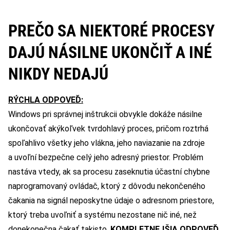
PREČO SA NIEKTORÉ PROCESY
DAJÚ NÁSILNE UKONČIŤ A INÉ
NIKDY NEDAJÚ
RÝCHLA ODPOVEĎ:
Windows pri správnej inštrukcii obvykle dokáže násilne
ukončovať akýkoľvek tvrdohlavý proces, pričom roztrhá
spoľahlivo všetky jeho vlákna, jeho naviazanie na zdroje
a uvoľní bezpečne celý jeho adresný priestor. Problém
nastáva vtedy, ak sa procesu zaseknutia účastní chybne
naprogramovaný ovládač, ktorý z dôvodu nekončeného
čakania na signál neposkytne údaje o adresnom priestore,
ktorý treba uvoľniť a systému nezostane nič iné, než
donekonečna čakať takisto.
KOMPLETNEJŠIA ODPOVEĎ