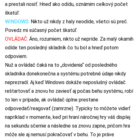
a prestali nosiť. Hneď ako odídu, oznámim celkový počet
škatúľ.
WINDOWS:
Nikto už nikdy z haly neodíde, všetci sú preč.
Povedz mi súčasný počet škatúľ.
OVLÁDAČ:
Áno, rozumiem, nikto už nepríde. Za malý okamih
odíde ten posledný skladník čo tu bol a hneď potom
odpoviem.
Nuž a ovládač čaká na to „dovidenia“ od posledného
skladníka donekonečna a systému potrebné údaje nikdy
neprezradí. Aj keď Windows dokáže neposlušný ovládač
reštartovať a znovu ho zaviesť aj počas behu systému, robí
to len v prípade, ak ovládač úplne prestane
odpovedať/reagovať (zamrzne). Typicky to môžete vidieť
napríklad v momente, keď pri hraní náročnej hry váš displej
na sekundu sčernie a následne sa znovu zapne, pričom hra
môže ale aj nemusí pokračovať v behu. To je práve