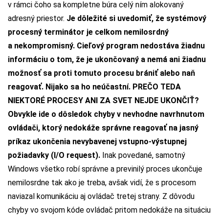
v rámci čoho sa kompletne búra celý ním alokovaný
adresný priestor.
Je dôležité si uvedomiť, že systémový
procesný terminátor je celkom nemilosrdný
a nekompromisný. Cieľový program nedostáva žiadnu
informáciu o tom, že je ukončovaný a nemá ani žiadnu
možnosť sa proti tomuto procesu brániť alebo naň
reagovať. Nijako sa ho neúčastní.
PREČO TEDA
NIEKTORÉ PROCESY ANI ZA SVET NEJDE UKONČIŤ?
Obvykle ide o dôsledok chyby v nevhodne navrhnutom
ovládači, ktorý nedokáže správne reagovať na jasný
príkaz ukončenia nevybavenej vstupno-výstupnej
požiadavky (I/O request).
Inak povedané, samotný
Windows všetko robí správne a previnilý proces ukončuje
nemilosrdne tak ako je treba, avšak vidí, že s procesom
naviazal komunikáciu aj ovládač tretej strany. Z dôvodu
chyby vo svojom kóde ovládač pritom nedokáže na situáciu