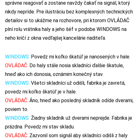
správne reagovať a zostane navždy čakať na signál, ktorý
nikdy nepríde. Pre ilustráciu bez komplexných technických
detailov si to ukážme na rozhovore, pri ktorom OVLÁDAČ
plní rolu vrátnika haly a jeho šéf v podobe WINDOWS na
neho kričí z okna vedľajšej kancelárie riaditeľa.
WINDOWS:
Povedz mi koľko škatúľ je nanosených v hale.
OVLÁDAČ:
Do haly stále nosia skladníci ďalšie škatule,
hneď ako ich donosia, oznámim konečný stav.
WINDOWS:
Všetci skladníci už odišli, fabrika je zavretá,
povedz mi koľko škatúľ je v hale.
OVLÁDAČ:
Áno, hneď ako posledný skladník odíde dverami,
poviem to.
WINDOWS:
Žiadny skladník už dverami neprejde. Fabrika je
prázdna. Povedz mi stav skladu.
OVLÁDAČ:
Zazvonil som signál aby skladníci odišli z haly