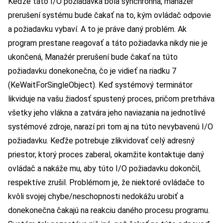
Keďže táto I/O požiadavka bola synchrónna, manažér
prerušení systému bude čakať na to, kým ovládač odpovie
a požiadavku vybaví. A to je práve daný problém. Ak
program prestane reagovať a táto požiadavka nikdy nie je
ukončená, Manažér prerušení bude čakať na túto
požiadavku donekonečna, čo je vidieť na riadku 7
(KeWaitForSingleObject). Keď systémový terminátor
likviduje na vašu žiadosť spustený proces, pričom pretrháva
všetky jeho vlákna a zatvára jeho naviazania na jednotlivé
systémové zdroje, narazí pri tom aj na túto nevybavenú I/O
požiadavku. Keďže potrebuje zlikvidovať celý adresný
priestor, ktorý proces zaberal, okamžite kontaktuje daný
ovládač a nakáže mu, aby túto I/O požiadavku dokončil,
respektíve zrušil. Problémom je, že niektoré ovládače to
kvôli svojej chybe/neschopnosti nedokážu urobiť a
donekonečna čakajú na reakciu daného procesu programu.