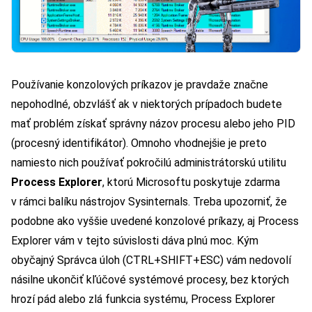
Používanie konzolových príkazov je pravdaže značne
nepohodlné, obzvlášť ak v niektorých prípadoch budete
mať problém získať správny názov procesu alebo jeho PID
(procesný identifikátor). Omnoho vhodnejšie je preto
namiesto nich používať pokročilú administrátorskú utilitu
Process Explorer
, ktorú Microsoftu poskytuje zdarma
v rámci balíku nástrojov Sysinternals. Treba upozorniť, že
podobne ako vyššie uvedené konzolové príkazy, aj Process
Explorer vám v tejto súvislosti dáva plnú moc. Kým
obyčajný Správca úloh (CTRL+SHIFT+ESC) vám nedovolí
násilne ukončiť kľúčové systémové procesy, bez ktorých
hrozí pád alebo zlá funkcia systému, Process Explorer