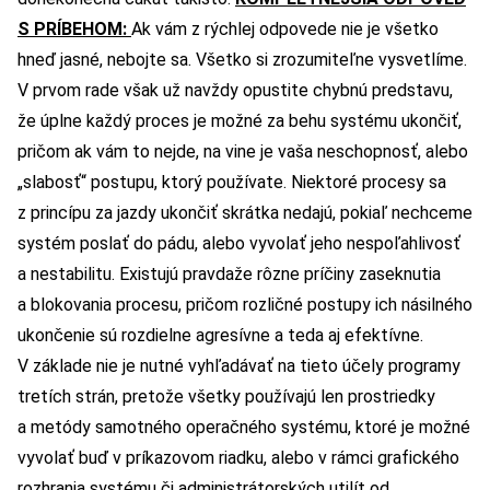
S PRÍBEHOM:
Ak vám z rýchlej odpovede nie je všetko
hneď jasné, nebojte sa. Všetko si zrozumiteľne vysvetlíme.
V prvom rade však už navždy opustite chybnú predstavu,
že úplne každý proces je možné za behu systému ukončiť,
pričom ak vám to nejde, na vine je vaša neschopnosť, alebo
„slabosť“ postupu, ktorý používate. Niektoré procesy sa
z princípu za jazdy ukončiť skrátka nedajú, pokiaľ nechceme
systém poslať do pádu, alebo vyvolať jeho nespoľahlivosť
a nestabilitu. Existujú pravdaže rôzne príčiny zaseknutia
a blokovania procesu, pričom rozličné postupy ich násilného
ukončenie sú rozdielne agresívne a teda aj efektívne.
V základe nie je nutné vyhľadávať na tieto účely programy
tretích strán, pretože všetky používajú len prostriedky
a metódy samotného operačného systému, ktoré je možné
vyvolať buď v príkazovom riadku, alebo v rámci grafického
rozhrania systému či administrátorských utilít od