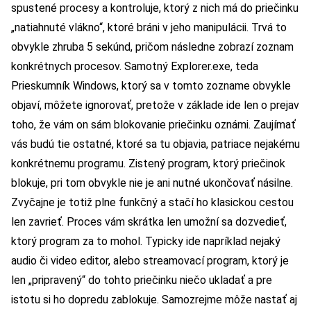
spustené procesy a kontroluje, ktorý z nich má do priečinku
„natiahnuté vlákno“, ktoré bráni v jeho manipulácii. Trvá to
obvykle zhruba 5 sekúnd, pričom následne zobrazí zoznam
konkrétnych procesov. Samotný Explorer.exe, teda
Prieskumník Windows, ktorý sa v tomto zozname obvykle
objaví, môžete ignorovať, pretože v základe ide len o prejav
toho, že vám on sám blokovanie priečinku oznámi. Zaujímať
vás budú tie ostatné, ktoré sa tu objavia, patriace nejakému
konkrétnemu programu. Zistený program, ktorý priečinok
blokuje, pri tom obvykle nie je ani nutné ukončovať násilne.
Zvyčajne je totiž plne funkčný a stačí ho klasickou cestou
len zavrieť. Proces vám skrátka len umožní sa dozvedieť,
ktorý program za to mohol. Typicky ide napríklad nejaký
audio či video editor, alebo streamovací program, ktorý je
len „pripravený“ do tohto priečinku niečo ukladať a pre
istotu si ho dopredu zablokuje. Samozrejme môže nastať aj