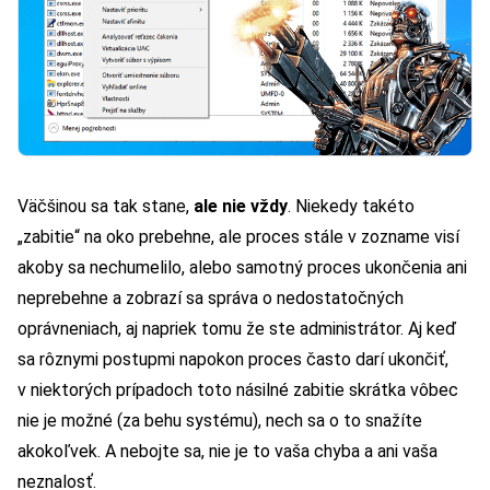
Väčšinou sa tak stane,
ale nie vždy
. Niekedy takéto
„zabitie“ na oko prebehne, ale proces stále v zozname visí
akoby sa nechumelilo, alebo samotný proces ukončenia ani
neprebehne a zobrazí sa správa o nedostatočných
oprávneniach, aj napriek tomu že ste administrátor. Aj keď
sa rôznymi postupmi napokon proces často darí ukončiť,
v niektorých prípadoch toto násilné zabitie skrátka vôbec
nie je možné (za behu systému), nech sa o to snažíte
akokoľvek. A nebojte sa, nie je to vaša chyba a ani vaša
neznalosť.