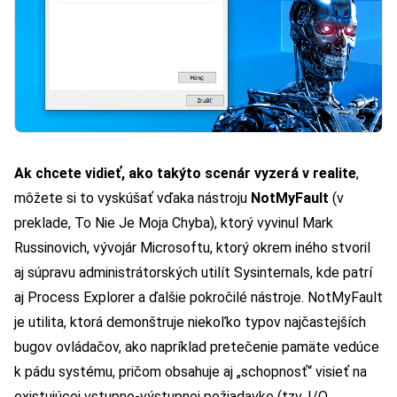
Ak chcete vidieť, ako takýto scenár vyzerá v realite
,
môžete si to vyskúšať vďaka nástroju
NotMyFault
(v
preklade, To Nie Je Moja Chyba), ktorý vyvinul Mark
Russinovich, vývojár Microsoftu, ktorý okrem iného stvoril
aj súpravu administrátorských utilít Sysinternals, kde patrí
aj Process Explorer a ďalšie pokročilé nástroje. NotMyFault
je utilita, ktorá demonštruje niekoľko typov najčastejších
bugov ovládačov, ako napríklad pretečenie pamäte vedúce
k pádu systému, pričom obsahuje aj „schopnosť“ visieť na
existujúcej vstupno-výstupnej požiadavke (tzv. I/O