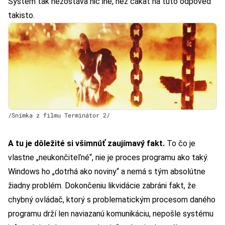
Systém tak nezostáva nič iné, než čakať na túto odpoveď
takisto.
/Snímka z filmu Terminátor 2/
A tu je dôležité si všimnúť zaujímavý fakt.
To čo je
vlastne „neukončiteľné“, nie je proces programu ako taký.
Windows ho „dotrhá ako noviny“ a nemá s tým absolútne
žiadny problém. Dokončeniu likvidácie zabráni fakt, že
chybný ovládač, ktorý s problematickým procesom daného
programu drží len naviazanú komunikáciu, nepošle systému