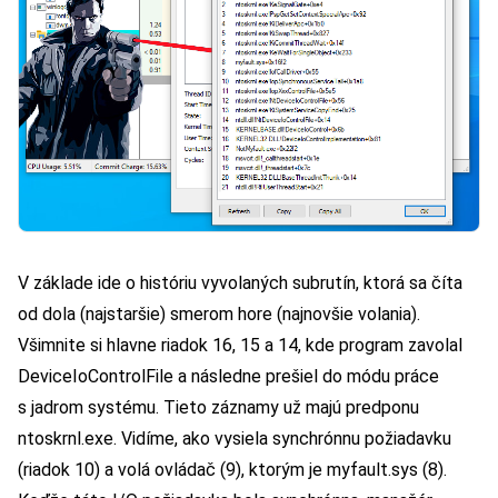
V základe ide o históriu vyvolaných subrutín, ktorá sa číta
od dola (najstaršie) smerom hore (najnovšie volania).
Všimnite si hlavne riadok 16, 15 a 14, kde program zavolal
DeviceIoControlFile a následne prešiel do módu práce
s jadrom systému. Tieto záznamy už majú predponu
ntoskrnl.exe. Vidíme, ako vysiela synchrónnu požiadavku
(riadok 10) a volá ovládač (9), ktorým je myfault.sys (8).