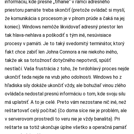
informáciu, kde presne „trhanie“ v rámci adresného
priestoru pamäte treba skončiť (pretože ovládač si myslí,
že komunikácia s procesom je v plnom prúde a čaká na jej
koniec). Windows nemôže likvidovať adresný priestor len
tak hlava-nehlava a poškodiť s tým iné, nesúvisiace
procesy v pamäti. Je to taký svedomitý terminátor, ktorý
fakt chce zabiť len Johna Connora a nie niekoho iného,
takže ak sa totožnosť dotyčného nepotvrdí, spúšť
nestlačí. Vaša frustrácia z toho, že tvrdohlavý proces nejde
ukončiť teda nejde na vrub jeho odolnosti. Windows ho z
hľadiska sily dokáže ukončiť vždy, ale bohužiaľ vinou zlého
ovládača nedostal presnú informáciu o tom, kde svoju silu
má uplatniť. A to je celé. Preto vám nezostane nič iné, než
reštartovať celý počítač (čo doma síce nie je problém, ale
v serverovom prostredí to veru nie je vždy banalita). Pri
reštarte sa totiž ukončuje úplne všetko a operačná pamäť