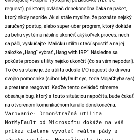
request), pri ktorej ovládač donekonečna čaká na paket,
ktorý nikdy nepríde. Ak si stále myslíte, že poznáte nejaký
zaručený postup, alebo super-uber program, ktorý dokáže
za behu systému násilne ukončiť akýkoľvek proces, nech
sa páči, vyskúšajte. Maličkú utilitu stačí spustiť a na jej
záložke „Hang“ vybrať „Hang with IRP“. Následne sa
pokúste proces utility nejako ukončiť (čo sa vám nepodarí).
To čo sa stane je, že utilita odošle I/O request do driveru
svojho pomocníka (súbor Myfault.sys, teda MojaChyba.sys)
a prestane reagovať. Keďže tento ovládač zámerne
obsahuje bug, ktorý s touto situáciou nepočíta, bude čakať
na otvorenom komunikačnom kanále donekonečna.
Varovanie: Demonštračná utilita
NotMyFault od Microsoftu dokáže na váš
príkaz cielene vyvolať reálne pády a
záseky systému. Nepoužívajte ju pri