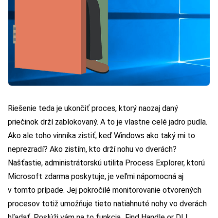
Riešenie teda je ukončiť proces, ktorý naozaj daný
priečinok drží zablokovaný. A to je vlastne celé jadro pudla.
Ako ale toho vinníka zistiť, keď Windows ako taký mi to
neprezradí? Ako zistím, kto drží nohu vo dverách?
Našťastie, administrátorskú utilita Process Explorer, ktorú
Microsoft zdarma poskytuje, je veľmi nápomocná aj
v tomto prípade. Jej pokročilé monitorovanie otvorených
procesov totiž umožňuje tieto natiahnuté nohy vo dverách
hľadať. Poslúži vám na to funkcia „Find Handle or DLL