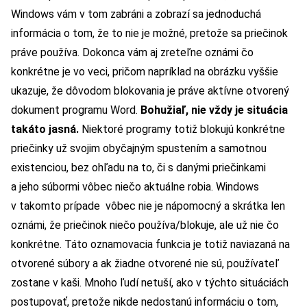
Windows vám v tom zabráni a zobrazí sa jednoduchá
informácia o tom, že to nie je možné, pretože sa priečinok
práve používa. Dokonca vám aj zreteľne oznámi čo
konkrétne je vo veci, pričom napríklad na obrázku vyššie
ukazuje, že dôvodom blokovania je práve aktívne otvorený
dokument programu Word.
Bohužiaľ, nie vždy je situácia
takáto jasná.
Niektoré programy totiž blokujú konkrétne
priečinky už svojim obyčajným spustením a samotnou
existenciou, bez ohľadu na to, či s danými priečinkami
a jeho súbormi vôbec niečo aktuálne robia. Windows
v takomto prípade vôbec nie je nápomocný a skrátka len
oznámi, že priečinok niečo používa/blokuje, ale už nie čo
konkrétne. Táto oznamovacia funkcia je totiž naviazaná na
otvorené súbory a ak žiadne otvorené nie sú, používateľ
zostane v kaši. Mnoho ľudí netuší, ako v týchto situáciách
postupovať, pretože nikde nedostanú informáciu o tom,