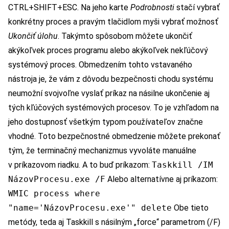
CTRL+SHIFT+ESC. Na jeho karte
Podrobnosti
stačí vybrať
konkrétny proces a pravým tlačidlom myši vybrať možnosť
Ukončiť úlohu
. Takýmto spôsobom môžete ukončiť
akýkoľvek proces programu alebo akýkoľvek nekľúčový
systémový proces. Obmedzením tohto vstavaného
nástroja je, že vám z dôvodu bezpečnosti chodu systému
neumožní svojvoľne vyslať príkaz na násilne ukončenie aj
tých kľúčových systémových procesov. To je vzhľadom na
jeho dostupnosť všetkým typom používateľov značne
vhodné. Toto bezpečnostné obmedzenie môžete prekonať
tým, že terminačný mechanizmus vyvoláte manuálne
v príkazovom riadku. A to buď príkazom:
Taskkill /IM
NázovProcesu.exe /F
Alebo alternatívne aj príkazom:
WMIC process where
"name='NázovProcesu.exe'" delete
Obe tieto
metódy, teda aj Taskkill s násilným „force“ parametrom (/F)