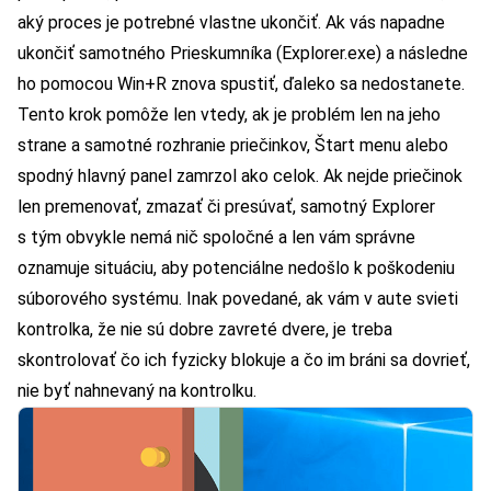
aký proces je potrebné vlastne ukončiť. Ak vás napadne
ukončiť samotného Prieskumníka (Explorer.exe) a následne
ho pomocou Win+R znova spustiť, ďaleko sa nedostanete.
Tento krok pomôže len vtedy, ak je problém len na jeho
strane a samotné rozhranie priečinkov, Štart menu alebo
spodný hlavný panel zamrzol ako celok. Ak nejde priečinok
len premenovať, zmazať či presúvať, samotný Explorer
s tým obvykle nemá nič spoločné a len vám správne
oznamuje situáciu, aby potenciálne nedošlo k poškodeniu
súborového systému. Inak povedané, ak vám v aute svieti
kontrolka, že nie sú dobre zavreté dvere, je treba
skontrolovať čo ich fyzicky blokuje a čo im bráni sa dovrieť,
nie byť nahnevaný na kontrolku.