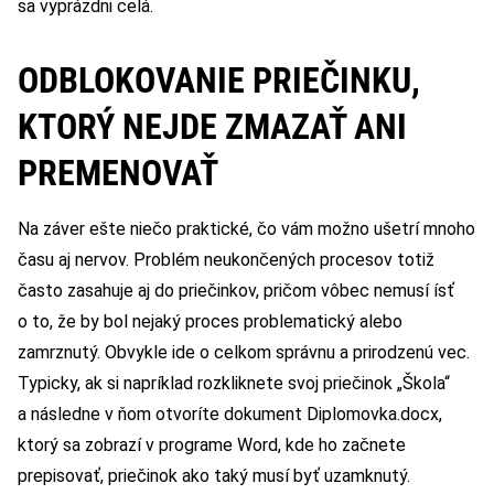
sa vyprázdni celá.
ODBLOKOVANIE PRIEČINKU,
KTORÝ NEJDE ZMAZAŤ ANI
PREMENOVAŤ
Na záver ešte niečo praktické, čo vám možno ušetrí mnoho
času aj nervov. Problém neukončených procesov totiž
často zasahuje aj do priečinkov, pričom vôbec nemusí ísť
o to, že by bol nejaký proces problematický alebo
zamrznutý. Obvykle ide o celkom správnu a prirodzenú vec.
Typicky, ak si napríklad rozkliknete svoj priečinok „Škola“
a následne v ňom otvoríte dokument Diplomovka.docx,
ktorý sa zobrazí v programe Word, kde ho začnete
prepisovať, priečinok ako taký musí byť uzamknutý.