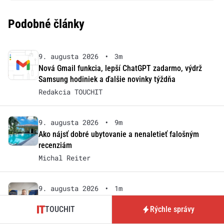
Podobné články
9. augusta 2026
•
3m
Nová Gmail funkcia, lepší ChatGPT zadarmo, výdrž
Samsung hodiniek a ďalšie novinky týždňa
Redakcia TOUCHIT
9. augusta 2026
•
9m
Ako nájsť dobré ubytovanie a nenaletieť falošným
recenziám
Michal Reiter
9. augusta 2026
•
1m
SÚŤAŽ: Vyhrajte dva bestsellery UVOĽNENÍ a SCELENÍ
TOUCHIT
Rýchle správy
Redakcia TOUCHIT