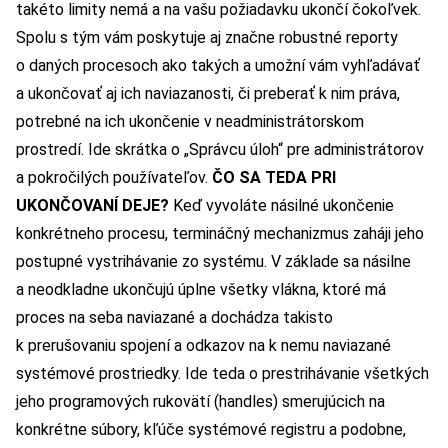
takéto limity nemá a na vašu požiadavku ukončí čokoľvek.
Spolu s tým vám poskytuje aj značne robustné reporty
o daných procesoch ako takých a umožní vám vyhľadávať
a ukončovať aj ich naviazanosti, či preberať k nim práva,
potrebné na ich ukončenie v neadministrátorskom
prostredí. Ide skrátka o „Správcu úloh“ pre administrátorov
a pokročilých používateľov.
ČO SA TEDA PRI
UKONČOVANÍ DEJE?
Keď vyvoláte násilné ukončenie
konkrétneho procesu, termináčný mechanizmus zaháji jeho
postupné vystrihávanie zo systému. V základe sa násilne
a neodkladne ukončujú úplne všetky vlákna, ktoré má
proces na seba naviazané a dochádza takisto
k prerušovaniu spojení a odkazov na k nemu naviazané
systémové prostriedky. Ide teda o prestrihávanie všetkých
jeho programových rukovätí (handles) smerujúcich na
konkrétne súbory, kľúče systémové registru a podobne,