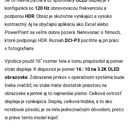
Je to hlavná pýcha a už spomínaný
OLED
displej je v
konfigurácii so
120 Hz
obnovovacou frekvenciou a
podporou
HDR
. Obraz je skutočne vynikajúci a vysoko
kontrastný. Aj na obyčajnú aplikáciu ako Excel alebo
PowerPoint sa veľmi dobre pozerá. Nehovoriac o filmoch,
ktoré podporujú HDR. Rozsah
DCI-P3
pocítite aj pri práci
s fotografiami.
Výrobca použil 16“ rozmer tela a tomu prispôsobil aj pomer
strán displeja. K dispozícii je pomer
16 : 10 na 3.2K OLED
obrazovke
. Zobrazenie prvkov v operačnom systéme bude
treba zväčšiť, no stále máte dostatok priestoru na
obrazovke a jemné aj to najmenšie písmo. Celková ostrosť
displeja je vynikajúca. Displej, celková hrúbka, a to ako
notebook pôsobí, je za mňa jednoznačným dôvodom, prečo
si práve tento model kúpiť.