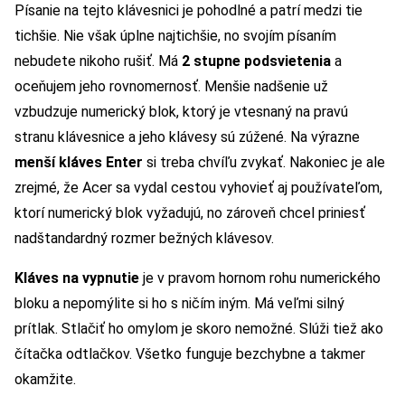
Písanie na tejto klávesnici je pohodlné a patrí medzi tie
tichšie. Nie však úplne najtichšie, no svojím písaním
nebudete nikoho rušiť. Má
2 stupne podsvietenia
a
oceňujem jeho rovnomernosť. Menšie nadšenie už
vzbudzuje numerický blok, ktorý je vtesnaný na pravú
stranu klávesnice a jeho klávesy sú zúžené. Na výrazne
menší kláves Enter
si treba chvíľu zvykať. Nakoniec je ale
zrejmé, že Acer sa vydal cestou vyhovieť aj používateľom,
ktorí numerický blok vyžadujú, no zároveň chcel priniesť
nadštandardný rozmer bežných klávesov.
Kláves na vypnutie
je v pravom hornom rohu numerického
bloku a nepomýlite si ho s ničím iným. Má veľmi silný
prítlak. Stlačiť ho omylom je skoro nemožné. Slúži tiež ako
čítačka odtlačkov. Všetko funguje bezchybne a takmer
okamžite.