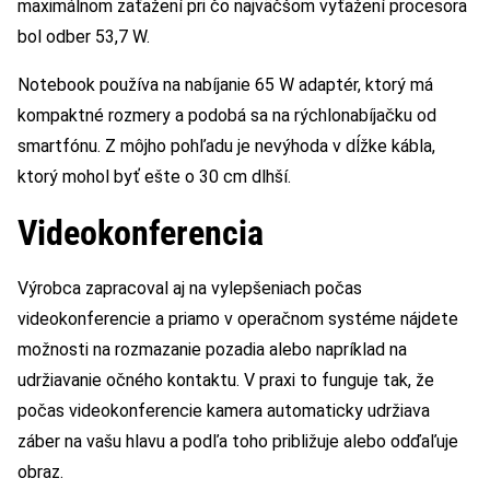
maximálnom zaťažení pri čo najväčšom vyťažení procesora
bol odber 53,7 W.
Notebook používa na nabíjanie 65 W adaptér, ktorý má
kompaktné rozmery a podobá sa na rýchlonabíjačku od
smartfónu. Z môjho pohľadu je nevýhoda v dĺžke kábla,
ktorý mohol byť ešte o 30 cm dlhší.
Videokonferencia
Výrobca zapracoval aj na vylepšeniach počas
videokonferencie a priamo v operačnom systéme nájdete
možnosti na rozmazanie pozadia alebo napríklad na
udržiavanie očného kontaktu. V praxi to funguje tak, že
počas videokonferencie kamera automaticky udržiava
záber na vašu hlavu a podľa toho približuje alebo odďaľuje
obraz.