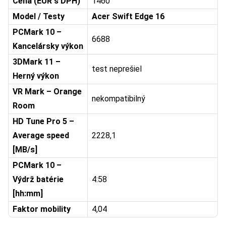
Cena (EUR s DPH)
1460
Model / Testy
Acer Swift Edge 16
PCMark 10 –
6688
Kancelársky výkon
3DMark 11 –
test neprešiel
Herný výkon
VR Mark – Orange
nekompatibilný
Room
HD Tune Pro 5 –
Average speed
2228,1
[MB/s]
PCMark 10 –
Výdrž batérie
4:58
[hh:mm]
Faktor mobility
4,04