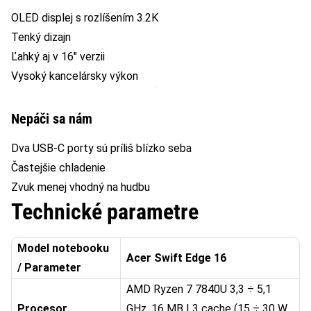
OLED displej s rozlíšením 3.2K
Tenký dizajn
Ľahký aj v 16″ verzii
Vysoký kancelársky výkon
Nepáči sa nám
Dva USB-C porty sú príliš blízko seba
Častejšie chladenie
Zvuk menej vhodný na hudbu
Technické parametre
Model notebooku
Acer Swift Edge 16
/ Parameter
AMD Ryzen 7 7840U 3,3 ÷ 5,1
Procesor
GHz, 16 MB L3 cache (15 ÷ 30 W