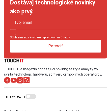
Dostávaj technologické novinky
ako prvý.
Súhlasím so
zásadami spracovaním údajov
.
Potvrdiť
TOUCHIT je magazín prinášajúci novinky, testy a analýzy zo
sveta technológií, hardvéru, softvéru či mobilných operátorov.
Tmavý režim