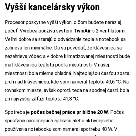
Vyšší kancelársky výkon
Procesor poskytne vyšší výkon, o čom budete neraz aj
počuť. Výrobca používa systém
TwinAir
s 2 ventilátormi.
Veľmi dobre sa starajú o odvádzanie tepla a notebook sa
zahrieva len minimálne. Dá sa povedať, že klávesnica sa
nezahrieva vôbec a v dobre klimatizovanej miestnosti bude
mať klávesnica teplotu podľa miestnosti. V našej
miestnosti bola mierne chladná. Najteplejšou časťou zostal
pruh nad klávesnicou, kde som nameral teplotu 40,6 °C. Na
rovnakom mieste, avšak oproti, teda na spodnej časti, bola
pri najvyššej záťaži teplota 41,8 °C.
Spotreba je
počas bežnej práce približne 20 W
. Počas
spúšťania náročnejších aplikácií alebo aktívnejšieho
používania notebooku som nameral spotrebu 48 W. V