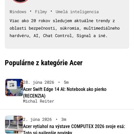
•
•
Windows
Filmy
Umelá inteligencia
Viac ako 20 rokov sledujem aktuálne trendy z
oblasti bezpečnosti, súkromia, multimediálneho
hardvéru, AI, Chat Control, Signal a iné.
Populárne z kategórie Acer
28. júna 2026
•
5m
Acer Swift Edge 14 AI: Notebook ako pierko
(RECENZIA)
Michal Reiter
2. júna 2026
•
3m
Acer vytiahol na výstave COMPUTEX 2026 svoje esá:
Toto sú najlepšie novinky