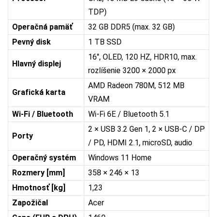
TDP)
Operačná pamäť
32 GB DDR5 (max. 32 GB)
Pevný disk
1 TB SSD
16″, OLED, 120 HZ, HDR10, max.
Hlavný displej
rozlíšenie 3200 × 2000 px
AMD Radeon 780M, 512 MB
Grafická karta
VRAM
Wi-Fi / Bluetooth
Wi-Fi 6E / Bluetooth 5.1
2 × USB 3.2 Gen 1, 2 × USB-C / DP
Porty
/ PD, HDMI 2.1, microSD, audio
Operačný systém
Windows 11 Home
Rozmery [mm]
358 × 246 × 13
Hmotnosť [kg]
1,23
Zapožičal
Acer