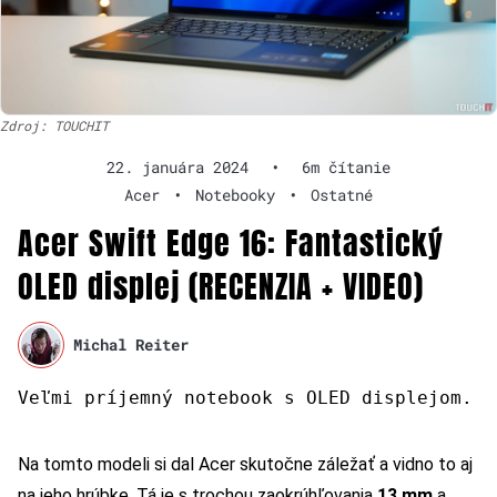
Zdroj: TOUCHIT
22. januára 2024
•
6m čítanie
Acer
•
Notebooky
•
Ostatné
Acer Swift Edge 16: Fantastický
OLED displej (RECENZIA + VIDEO)
Michal Reiter
Veľmi príjemný notebook s OLED displejom.
Na tomto modeli si dal Acer skutočne záležať a vidno to aj
na jeho hrúbke. Tá je s trochou zaokrúhľovania
13 mm
a