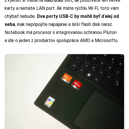
Zvyknúť si treba na
microSD
slot, ak používate len veľké
karty a nemáte LAN port. Ak máte rýchlu Wi-Fi, toto vám
chýbať nebude.
Dva porty USB-C by mohli byť ďalej od
seba
, inak nepripojíte napájanie a širší flash disk naraz.
Notebook má procesor s integrovanou ochranou Pluton
a ide o jeden z produktov spolupráce AMD a Microsoftu.