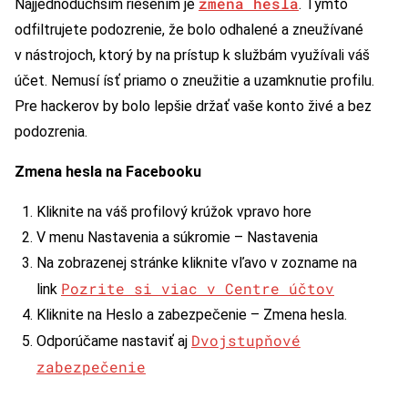
zmena hesla
Najjednoduchším riešením je
. Týmto
odfiltrujete podozrenie, že bolo odhalené a zneužívané
v nástrojoch, ktorý by na prístup k službám využívali váš
účet. Nemusí ísť priamo o zneužitie a uzamknutie profilu.
Pre hackerov by bolo lepšie držať vaše konto živé a bez
podozrenia.
Zmena hesla na Facebooku
Kliknite na váš profilový krúžok vpravo hore
V menu Nastavenia a súkromie – Nastavenia
Na zobrazenej stránke kliknite vľavo v zozname na
Pozrite si viac v Centre účtov
link
Kliknite na Heslo a zabezpečenie – Zmena hesla.
Dvojstupňové
Odporúčame nastaviť aj
zabezpečenie