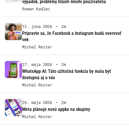
výpadok, problémy hlásili mnohí používatelia
Roman Kadlec
12. júna 2026
•
2m
Pripravte sa, že Facebook a Instagram budú overovať
vek
Michal Reiter
27. mája 2026
•
2m
WhatsApp AI: Táto užitočná funkcia by mala byť
dostupná aj u vás
Michal Reiter
26. mája 2026
•
2m
Meta plánuje novú appku na skupiny
Michal Reiter