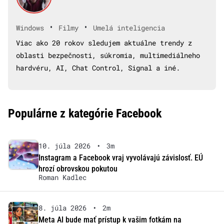
•
•
Windows
Filmy
Umelá inteligencia
Viac ako 20 rokov sledujem aktuálne trendy z
oblasti bezpečnosti, súkromia, multimediálneho
hardvéru, AI, Chat Control, Signal a iné.
Populárne z kategórie Facebook
10. júla 2026
•
3m
Instagram a Facebook vraj vyvolávajú závislosť. EÚ
hrozí obrovskou pokutou
Roman Kadlec
8. júla 2026
•
2m
Meta AI bude mať prístup k vašim fotkám na